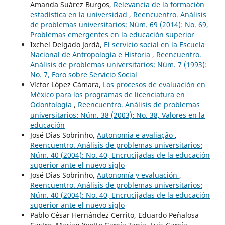
Amanda Suárez Burgos,
Relevancia de la formación
estadística en la universidad
,
Reencuentro. Análisis
de problemas universitarios: Núm. 69 (2014): No. 69,
Problemas emergentes en la educación superior
Ixchel Delgado Jordá,
El servicio social en la Escuela
Nacional de Antropología e Historia
,
Reencuentro.
Análisis de problemas universitarios: Núm. 7 (1993):
No. 7, Foro sobre Servicio Social
Víctor López Cámara,
Los procesos de evaluación en
México para los programas de licenciatura en
Odontología
,
Reencuentro. Análisis de problemas
universitarios: Núm. 38 (2003): No. 38, Valores en la
educación
José Dias Sobrinho,
Autonomia e avaliação
,
Reencuentro. Análisis de problemas universitarios:
Núm. 40 (2004): No. 40, Encrucijadas de la educación
superior ante el nuevo siglo
José Dias Sobrinho,
Autonomía y evaluación
,
Reencuentro. Análisis de problemas universitarios:
Núm. 40 (2004): No. 40, Encrucijadas de la educación
superior ante el nuevo siglo
Pablo César Hernández Cerrito, Eduardo Peñalosa