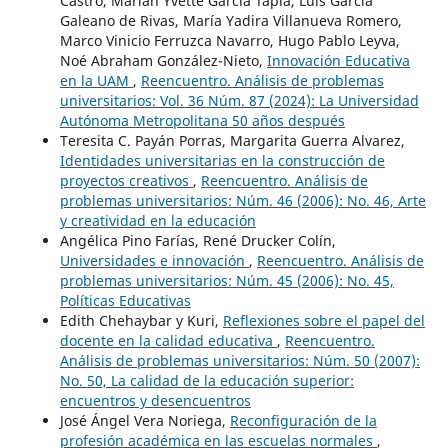
Castro, Marian Yvette García Tapia, Luis García
Galeano de Rivas, María Yadira Villanueva Romero,
Marco Vinicio Ferruzca Navarro, Hugo Pablo Leyva,
Noé Abraham González-Nieto,
Innovación Educativa
en la UAM
,
Reencuentro. Análisis de problemas
universitarios: Vol. 36 Núm. 87 (2024): La Universidad
Autónoma Metropolitana 50 años después
Teresita C. Payán Porras, Margarita Guerra Alvarez,
Identidades universitarias en la construcción de
proyectos creativos
,
Reencuentro. Análisis de
problemas universitarios: Núm. 46 (2006): No. 46, Arte
y creatividad en la educación
Angélica Pino Farías, René Drucker Colín,
Universidades e innovación
,
Reencuentro. Análisis de
problemas universitarios: Núm. 45 (2006): No. 45,
Políticas Educativas
Edith Chehaybar y Kuri,
Reflexiones sobre el papel del
docente en la calidad educativa
,
Reencuentro.
Análisis de problemas universitarios: Núm. 50 (2007):
No. 50, La calidad de la educación superior:
encuentros y desencuentros
José Ángel Vera Noriega,
Reconfiguración de la
profesión académica en las escuelas normales
,