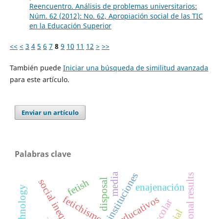
Reencuentro. Análisis de problemas universitarios:
Núm. 62 (2012): No. 62, Apropiación social de las TIC
en la Educación Superior
<<
<
3
4
5
6
7
8
9
10
11
12
>
>>
También puede
Iniciar una búsqueda de similitud avanzada
para este artículo.
Enviar un artículo
Palabras clave
instituciones
media
educational results
fetish
disposal
social inequality
enajenación
fetichismo