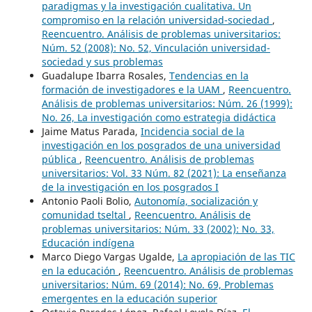
paradigmas y la investigación cualitativa. Un
compromiso en la relación universidad-sociedad
,
Reencuentro. Análisis de problemas universitarios:
Núm. 52 (2008): No. 52, Vinculación universidad-
sociedad y sus problemas
Guadalupe Ibarra Rosales,
Tendencias en la
formación de investigadores e la UAM
,
Reencuentro.
Análisis de problemas universitarios: Núm. 26 (1999):
No. 26, La investigación como estrategia didáctica
Jaime Matus Parada,
Incidencia social de la
investigación en los posgrados de una universidad
pública
,
Reencuentro. Análisis de problemas
universitarios: Vol. 33 Núm. 82 (2021): La enseñanza
de la investigación en los posgrados I
Antonio Paoli Bolio,
Autonomía, socialización y
comunidad tseltal
,
Reencuentro. Análisis de
problemas universitarios: Núm. 33 (2002): No. 33,
Educación indígena
Marco Diego Vargas Ugalde,
La apropiación de las TIC
en la educación
,
Reencuentro. Análisis de problemas
universitarios: Núm. 69 (2014): No. 69, Problemas
emergentes en la educación superior