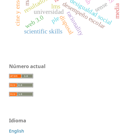
cine y enseñanza
desigualdad social
desempeño escolar
sense
lms
media
universidad
racionality
web 3.0
disposal
ple
scientific skills
Número actual
Idioma
English