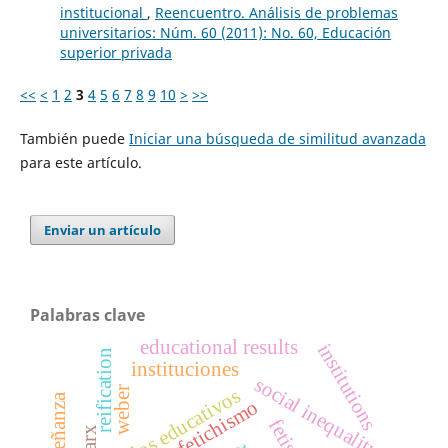
institucional
,
Reencuentro. Análisis de problemas
universitarios: Núm. 60 (2011): No. 60, Educación
superior privada
<<
<
1
2
3
4
5
6
7
8
9
10
>
>>
También puede
Iniciar una búsqueda de similitud avanzada
para este artículo.
Enviar un artículo
Palabras clave
educational results
institutions
reification
instituciones
social inequality
weber
resultados educativos
fetichismo
fetish
marx