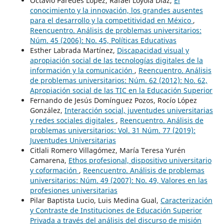
Octavio Paredes López, Rafael Loyola Díaz,
El
conocimiento y la innovación, los grandes ausentes
para el desarrollo y la competitividad en México
,
Reencuentro. Análisis de problemas universitarios:
Núm. 45 (2006): No. 45, Políticas Educativas
Esther Labrada Martínez,
Discapacidad visual y
apropiación social de las tecnologías digitales de la
información y la comunicación
,
Reencuentro. Análisis
de problemas universitarios: Núm. 62 (2012): No. 62,
Apropiación social de las TIC en la Educación Superior
Fernando de Jesús Domínguez Pozos, Rocío López
González,
Interacción social, juventudes universitarias
y redes sociales digitales
,
Reencuentro. Análisis de
problemas universitarios: Vol. 31 Núm. 77 (2019):
Juventudes Universitarias
Citlali Romero Villagómez, María Teresa Yurén
Camarena,
Ethos profesional, dispositivo universitario
y coformación
,
Reencuentro. Análisis de problemas
universitarios: Núm. 49 (2007): No. 49, Valores en las
profesiones universitarias
Pilar Baptista Lucio, Luis Medina Gual,
Caracterización
y Contraste de Instituciones de Educación Superior
Privada a través del análisis del discurso de misión