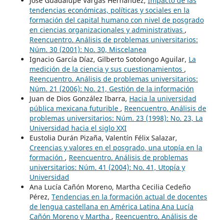
José Guadalupe Vargas Hernández,
Impacto de las
tendencias económicas, políticas y sociales en la
formación del capital humano con nivel de posgrado
en ciencias organizacionales y administrativas
,
Reencuentro. Análisis de problemas universitarios:
Núm. 30 (2001): No. 30, Miscelanea
Ignacio García Díaz, Gilberto Sotolongo Aguilar,
La
medición de la ciencia y sus cuestionamientos
,
Reencuentro. Análisis de problemas universitarios:
Núm. 21 (2006): No. 21, Gestión de la información
Juan de Dios González Ibarra,
Hacia la universidad
pública mexicana futurible
,
Reencuentro. Análisis de
problemas universitarios: Núm. 23 (1998): No. 23, La
Universidad hacia el siglo XXI
Eustolia Durán Pizaña, Valentín Félix Salazar,
Creencias y valores en el posgrado, una utopía en la
formación
,
Reencuentro. Análisis de problemas
universitarios: Núm. 41 (2004): No. 41, Utopía y
Universidad
Ana Lucía Cañón Moreno, Martha Cecilia Cedeño
Pérez,
Tendencias en la formación actual de docentes
de lengua castellana en América Latina Ana Lucía
Cañón Moreno y Martha
,
Reencuentro. Análisis de