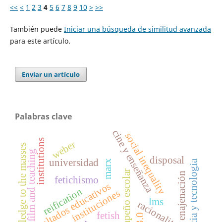
<<
<
1
2
3
4
5
6
7
8
9
10
>
>>
También puede
Iniciar una búsqueda de similitud avanzada
para este artículo.
Enviar un artículo
Palabras clave
cine y enseñanza
social inequality
institutions
weber
knowledge to the masses
film and teaching
disposal
universidad
marx
ciencia y tecnología
desempeño escolar
enajenación
fetichismo
resultados educativos
reification
instituciones
lms
racionality
fetish