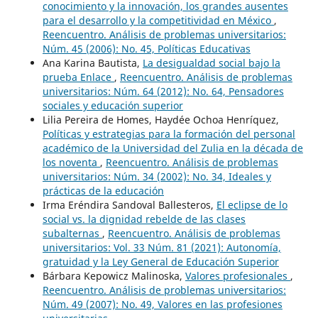
conocimiento y la innovación, los grandes ausentes
para el desarrollo y la competitividad en México
,
Reencuentro. Análisis de problemas universitarios:
Núm. 45 (2006): No. 45, Políticas Educativas
Ana Karina Bautista,
La desigualdad social bajo la
prueba Enlace
,
Reencuentro. Análisis de problemas
universitarios: Núm. 64 (2012): No. 64, Pensadores
sociales y educación superior
Lilia Pereira de Homes, Haydée Ochoa Henríquez,
Políticas y estrategias para la formación del personal
académico de la Universidad del Zulia en la década de
los noventa
,
Reencuentro. Análisis de problemas
universitarios: Núm. 34 (2002): No. 34, Ideales y
prácticas de la educación
Irma Eréndira Sandoval Ballesteros,
El eclipse de lo
social vs. la dignidad rebelde de las clases
subalternas
,
Reencuentro. Análisis de problemas
universitarios: Vol. 33 Núm. 81 (2021): Autonomía,
gratuidad y la Ley General de Educación Superior
Bárbara Kepowicz Malinoska,
Valores profesionales
,
Reencuentro. Análisis de problemas universitarios:
Núm. 49 (2007): No. 49, Valores en las profesiones