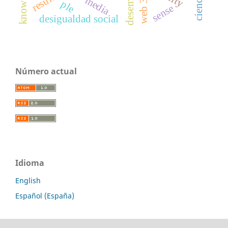
web 3.0
media
ple
sense
desigualdad social
Número actual
Idioma
English
Español (España)