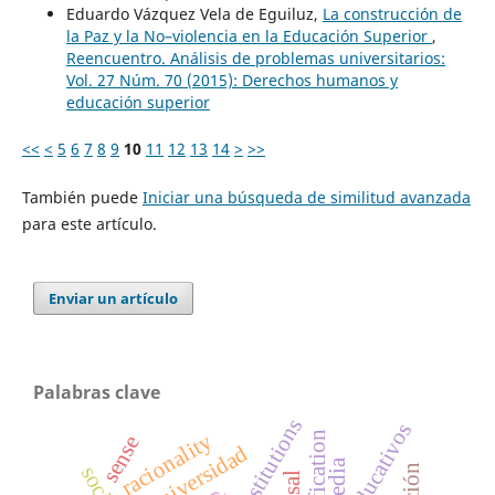
Eduardo Vázquez Vela de Eguiluz,
La construcción de
la Paz y la No–violencia en la Educación Superior
,
Reencuentro. Análisis de problemas universitarios:
Vol. 27 Núm. 70 (2015): Derechos humanos y
educación superior
<<
<
5
6
7
8
9
10
11
12
13
14
>
>>
También puede
Iniciar una búsqueda de similitud avanzada
para este artículo.
Enviar un artículo
Palabras clave
institutions
racionality
reification
sense
universidad
media