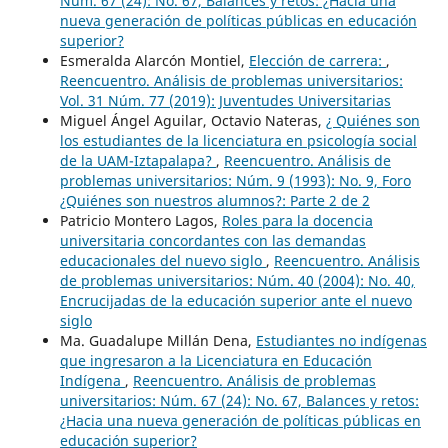
Núm. 67 (24): No. 67, Balances y retos: ¿Hacia una
nueva generación de políticas públicas en educación
superior?
Esmeralda Alarcón Montiel,
Elección de carrera:
,
Reencuentro. Análisis de problemas universitarios:
Vol. 31 Núm. 77 (2019): Juventudes Universitarias
Miguel Ángel Aguilar, Octavio Nateras,
¿ Quiénes son
los estudiantes de la licenciatura en psicología social
de la UAM-Iztapalapa?
,
Reencuentro. Análisis de
problemas universitarios: Núm. 9 (1993): No. 9, Foro
¿Quiénes son nuestros alumnos?: Parte 2 de 2
Patricio Montero Lagos,
Roles para la docencia
universitaria concordantes con las demandas
educacionales del nuevo siglo
,
Reencuentro. Análisis
de problemas universitarios: Núm. 40 (2004): No. 40,
Encrucijadas de la educación superior ante el nuevo
siglo
Ma. Guadalupe Millán Dena,
Estudiantes no indígenas
que ingresaron a la Licenciatura en Educación
Indígena
,
Reencuentro. Análisis de problemas
universitarios: Núm. 67 (24): No. 67, Balances y retos:
¿Hacia una nueva generación de políticas públicas en
educación superior?