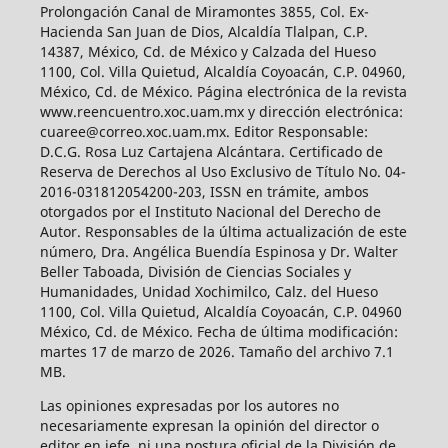
Prolongación Canal de Miramontes 3855, Col. Ex-
Hacienda San Juan de Dios, Alcaldía Tlalpan, C.P.
14387, México, Cd. de México y Calzada del Hueso
1100, Col. Villa Quietud, Alcaldía Coyoacán, C.P. 04960,
México, Cd. de México. Página electrónica de la revista
www.reencuentro.xoc.uam.mx y dirección electrónica:
cuaree@correo.xoc.uam.mx. Editor Responsable:
D.C.G. Rosa Luz Cartajena Alcántara. Certificado de
Reserva de Derechos al Uso Exclusivo de Título No. 04-
2016-031812054200-203, ISSN en trámite, ambos
otorgados por el Instituto Nacional del Derecho de
Autor. Responsables de la última actualización de este
número, Dra. Angélica Buendía Espinosa y Dr. Walter
Beller Taboada, División de Ciencias Sociales y
Humanidades, Unidad Xochimilco, Calz. del Hueso
1100, Col. Villa Quietud, Alcaldía Coyoacán, C.P. 04960
México, Cd. de México. Fecha de última modificación:
martes 17 de marzo de 2026. Tamaño del archivo 7.1
MB.
Las opiniones expresadas por los autores no
necesariamente expresan la opinión del director o
editor en jefe, ni una postura oficial de la División de