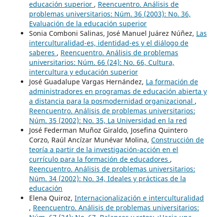
educación superior
,
Reencuentro. Análisis de
problemas universitarios: Núm. 36 (2003): No. 36,
Evaluación de la educación superior
Sonia Comboni Salinas, José Manuel Juárez Núñez,
Las
interculturalidad-es, identidad-es y el diálogo de
saberes
,
Reencuentro. Análisis de problemas
universitarios: Núm. 66 (24): No. 66, Cultura,
intercultura y educación superior
José Guadalupe Vargas Hernández,
La formación de
administradores en programas de educación abierta y
a distancia para la posmodernidad organizacional
,
Reencuentro. Análisis de problemas universitarios:
Núm. 35 (2002): No. 35, La Universidad en la red
José Federman Muñoz Giraldo, Josefina Quintero
Corzo, Raúl Ancízar Munévar Molina,
Construcción de
teoría a partir de la investigación-acción en el
currículo para la formación de educadores
,
Reencuentro. Análisis de problemas universitarios:
Núm. 34 (2002): No. 34, Ideales y prácticas de la
educación
Elena Quiroz,
Internacionalización e interculturalidad
,
Reencuentro. Análisis de problemas universitarios: