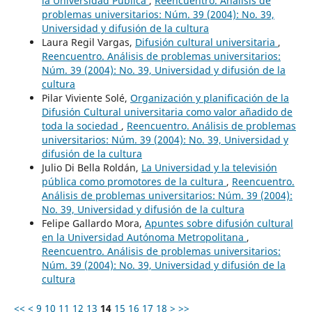
la Universidad Pública
,
Reencuentro. Análisis de
problemas universitarios: Núm. 39 (2004): No. 39,
Universidad y difusión de la cultura
Laura Regil Vargas,
Difusión cultural universitaria
,
Reencuentro. Análisis de problemas universitarios:
Núm. 39 (2004): No. 39, Universidad y difusión de la
cultura
Pilar Viviente Solé,
Organización y planificación de la
Difusión Cultural universitaria como valor añadido de
toda la sociedad
,
Reencuentro. Análisis de problemas
universitarios: Núm. 39 (2004): No. 39, Universidad y
difusión de la cultura
Julio Di Bella Roldán,
La Universidad y la televisión
pública como promotores de la cultura
,
Reencuentro.
Análisis de problemas universitarios: Núm. 39 (2004):
No. 39, Universidad y difusión de la cultura
Felipe Gallardo Mora,
Apuntes sobre difusión cultural
en la Universidad Autónoma Metropolitana
,
Reencuentro. Análisis de problemas universitarios:
Núm. 39 (2004): No. 39, Universidad y difusión de la
cultura
<<
<
9
10
11
12
13
14
15
16
17
18
>
>>