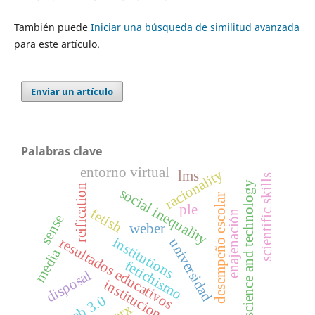
También puede
Iniciar una búsqueda de similitud avanzada
para este artículo.
Enviar un artículo
Palabras clave
entorno virtual
racionality
lms
scientific skills
science and technology
reification
social inequality
desempeño escolar
ple
fetish
enajenación
sense
weber
institutions
resultados educativos
universidad
media
fetichismo
disposal
instituciones
web 3.0