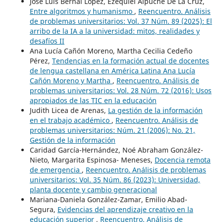
José Luis Bernal López, Ezequiel Alpuche De La Cruz,
Entre algoritmos y humanismo
,
Reencuentro. Análisis
de problemas universitarios: Vol. 37 Núm. 89 (2025): El
arribo de la IA a la universidad: mitos, realidades y
desafíos II
Ana Lucía Cañón Moreno, Martha Cecilia Cedeño
Pérez,
Tendencias en la formación actual de docentes
de lengua castellana en América Latina Ana Lucía
Cañón Moreno y Martha
,
Reencuentro. Análisis de
problemas universitarios: Vol. 28 Núm. 72 (2016): Usos
apropiados de las TIC en la educación
Judith Licea de Arenas,
La gestión de la información
en el trabajo académico
,
Reencuentro. Análisis de
problemas universitarios: Núm. 21 (2006): No. 21,
Gestión de la información
Caridad García-Hernández, Noé Abraham González-
Nieto, Margarita Espinosa- Meneses,
Docencia remota
de emergencia
,
Reencuentro. Análisis de problemas
universitarios: Vol. 35 Núm. 86 (2023): Universidad,
planta docente y cambio generacional
Mariana-Daniela González-Zamar, Emilio Abad-
Segura,
Evidencias del aprendizaje creativo en la
educación superior
,
Reencuentro. Análisis de