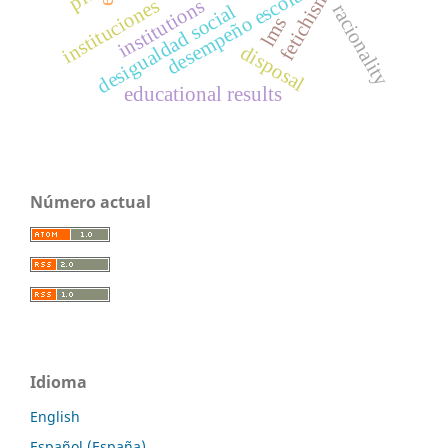
fetichismo
desempeño escolar
instituciones
institutions
racionality
desigualdad social
lms
disposal
educational results
Número actual
Idioma
English
Español (España)