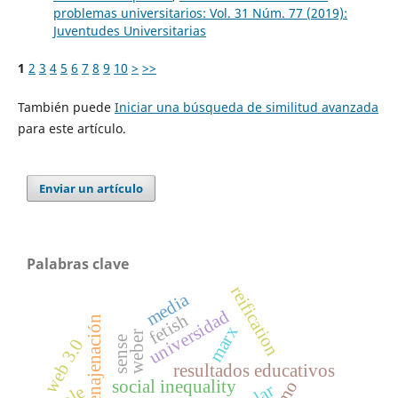
problemas universitarios: Vol. 31 Núm. 77 (2019):
Juventudes Universitarias
1
2
3
4
5
6
7
8
9
10
>
>>
También puede
Iniciar una búsqueda de similitud avanzada
para este artículo.
Enviar un artículo
Palabras clave
reification
media
universidad
fetish
enajenación
marx
weber
sense
web 3.0
resultados educativos
social inequality
ple