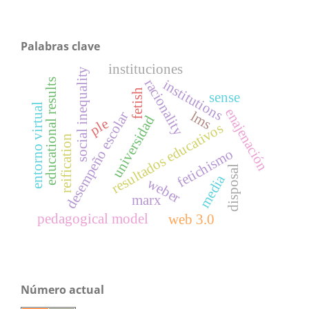
Palabras clave
instituciones
social inequality
racionality
institutions
educational results
fetish
sense
entorno virtual
enajenación
lms
desempeño escolar
universidad
ple
resultados educativos
reification
fetichismo
disposal
media
weber
marx
pedagogical model
web 3.0
Número actual