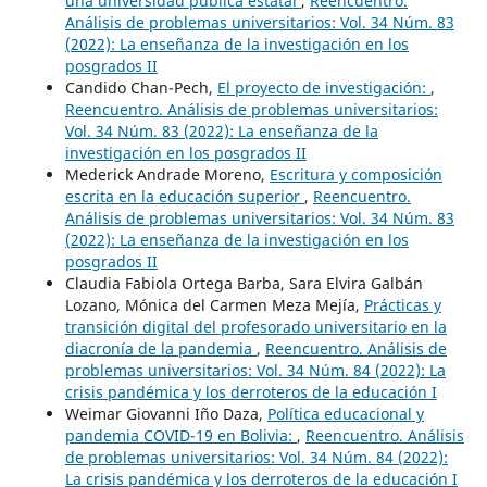
una universidad pública estatal
,
Reencuentro.
Análisis de problemas universitarios: Vol. 34 Núm. 83
(2022): La enseñanza de la investigación en los
posgrados II
Candido Chan-Pech,
El proyecto de investigación:
,
Reencuentro. Análisis de problemas universitarios:
Vol. 34 Núm. 83 (2022): La enseñanza de la
investigación en los posgrados II
Mederick Andrade Moreno,
Escritura y composición
escrita en la educación superior
,
Reencuentro.
Análisis de problemas universitarios: Vol. 34 Núm. 83
(2022): La enseñanza de la investigación en los
posgrados II
Claudia Fabiola Ortega Barba, Sara Elvira Galbán
Lozano, Mónica del Carmen Meza Mejía,
Prácticas y
transición digital del profesorado universitario en la
diacronía de la pandemia
,
Reencuentro. Análisis de
problemas universitarios: Vol. 34 Núm. 84 (2022): La
crisis pandémica y los derroteros de la educación I
Weimar Giovanni Iño Daza,
Política educacional y
pandemia COVID-19 en Bolivia:
,
Reencuentro. Análisis
de problemas universitarios: Vol. 34 Núm. 84 (2022):
La crisis pandémica y los derroteros de la educación I