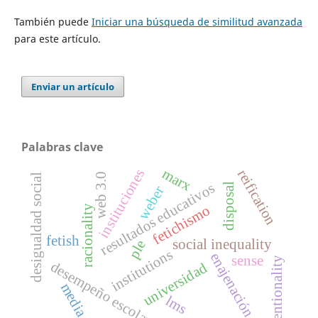
También puede
Iniciar una búsqueda de similitud avanzada
para este artículo.
Enviar un artículo
Palabras clave
marx
instituciones
reification
web 3.0
desigualdad social
resultados educativos
disposal
weber
fetichismo
racionality
fetish
social inequality
ple
institutions
enajenación
sense
intentionality
desempeño escolar
universidad
media
lms