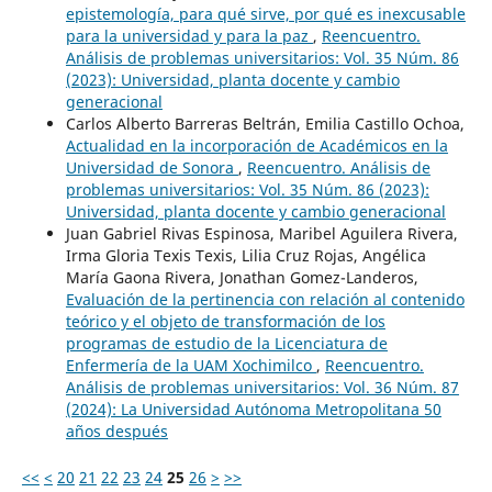
epistemología, para qué sirve, por qué es inexcusable
para la universidad y para la paz
,
Reencuentro.
Análisis de problemas universitarios: Vol. 35 Núm. 86
(2023): Universidad, planta docente y cambio
generacional
Carlos Alberto Barreras Beltrán, Emilia Castillo Ochoa,
Actualidad en la incorporación de Académicos en la
Universidad de Sonora
,
Reencuentro. Análisis de
problemas universitarios: Vol. 35 Núm. 86 (2023):
Universidad, planta docente y cambio generacional
Juan Gabriel Rivas Espinosa, Maribel Aguilera Rivera,
Irma Gloria Texis Texis, Lilia Cruz Rojas, Angélica
María Gaona Rivera, Jonathan Gomez-Landeros,
Evaluación de la pertinencia con relación al contenido
teórico y el objeto de transformación de los
programas de estudio de la Licenciatura de
Enfermería de la UAM Xochimilco
,
Reencuentro.
Análisis de problemas universitarios: Vol. 36 Núm. 87
(2024): La Universidad Autónoma Metropolitana 50
años después
<<
<
20
21
22
23
24
25
26
>
>>