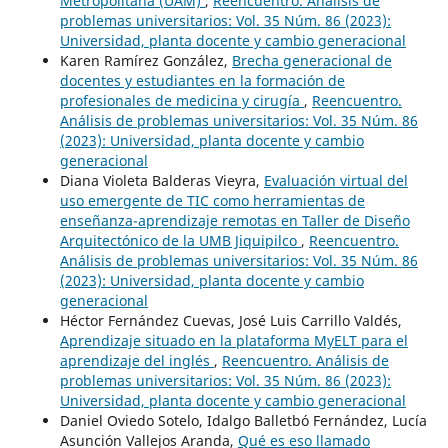
Metropolitana (UAM)
,
Reencuentro. Análisis de
problemas universitarios: Vol. 35 Núm. 86 (2023):
Universidad, planta docente y cambio generacional
Karen Ramírez González,
Brecha generacional de
docentes y estudiantes en la formación de
profesionales de medicina y cirugía
,
Reencuentro.
Análisis de problemas universitarios: Vol. 35 Núm. 86
(2023): Universidad, planta docente y cambio
generacional
Diana Violeta Balderas Vieyra,
Evaluación virtual del
uso emergente de TIC como herramientas de
enseñanza-aprendizaje remotas en Taller de Diseño
Arquitectónico de la UMB Jiquipilco
,
Reencuentro.
Análisis de problemas universitarios: Vol. 35 Núm. 86
(2023): Universidad, planta docente y cambio
generacional
Héctor Fernández Cuevas, José Luis Carrillo Valdés,
Aprendizaje situado en la plataforma MyELT para el
aprendizaje del inglés
,
Reencuentro. Análisis de
problemas universitarios: Vol. 35 Núm. 86 (2023):
Universidad, planta docente y cambio generacional
Daniel Oviedo Sotelo, Idalgo Balletbó Fernández, Lucía
Asunción Vallejos Aranda,
Qué es eso llamado