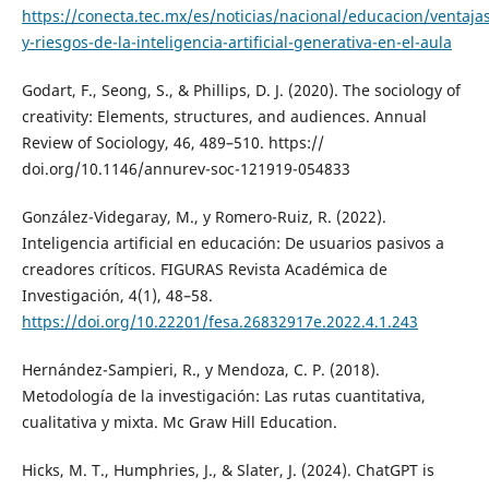
https://conecta.tec.mx/es/noticias/nacional/educacion/ventaja
y-riesgos-de-la-inteligencia-artificial-generativa-en-el-aula
Godart, F., Seong, S., & Phillips, D. J. (2020). The sociology of
creativity: Elements, structures, and audiences. Annual
Review of Sociology, 46, 489–510. https://
doi.org/10.1146/annurev-soc-121919-054833
González-Videgaray, M., y Romero-Ruiz, R. (2022).
Inteligencia artificial en educación: De usuarios pasivos a
creadores críticos. FIGURAS Revista Académica de
Investigación, 4(1), 48–58.
https://doi.org/10.22201/fesa.26832917e.2022.4.1.243
Hernández-Sampieri, R., y Mendoza, C. P. (2018).
Metodología de la investigación: Las rutas cuantitativa,
cualitativa y mixta. Mc Graw Hill Education.
Hicks, M. T., Humphries, J., & Slater, J. (2024). ChatGPT is