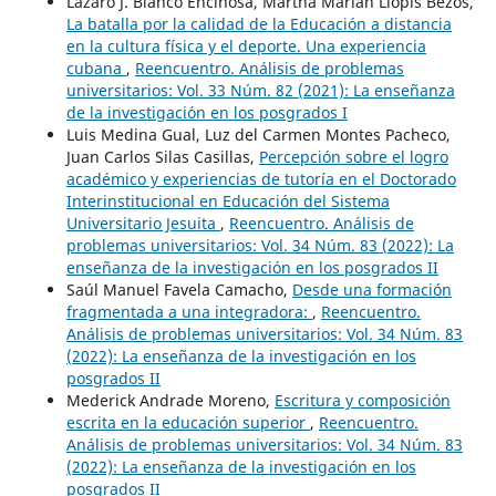
Lázaro J. Blanco Encinosa, Martha Marian Llopis Bezos,
La batalla por la calidad de la Educación a distancia
en la cultura física y el deporte. Una experiencia
cubana
,
Reencuentro. Análisis de problemas
universitarios: Vol. 33 Núm. 82 (2021): La enseñanza
de la investigación en los posgrados I
Luis Medina Gual, Luz del Carmen Montes Pacheco,
Juan Carlos Silas Casillas,
Percepción sobre el logro
académico y experiencias de tutoría en el Doctorado
Interinstitucional en Educación del Sistema
Universitario Jesuita
,
Reencuentro. Análisis de
problemas universitarios: Vol. 34 Núm. 83 (2022): La
enseñanza de la investigación en los posgrados II
Saúl Manuel Favela Camacho,
Desde una formación
fragmentada a una integradora:
,
Reencuentro.
Análisis de problemas universitarios: Vol. 34 Núm. 83
(2022): La enseñanza de la investigación en los
posgrados II
Mederick Andrade Moreno,
Escritura y composición
escrita en la educación superior
,
Reencuentro.
Análisis de problemas universitarios: Vol. 34 Núm. 83
(2022): La enseñanza de la investigación en los
posgrados II