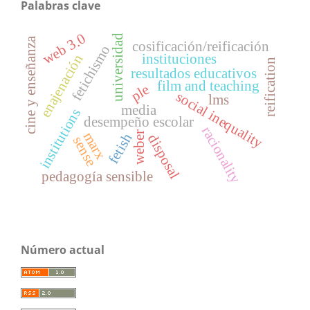
Palabras clave
web 3.0
universidad
cine y enseñanza
cosificación/reificación
fetichismo
instituciones
enajenación
reification
resultados educativos
film and teaching
ple
social inequality
lms
media
institutions
desempeño escolar
racionality
marx
weber
fetish
disposal
sense
pedagogía sensible
Número actual