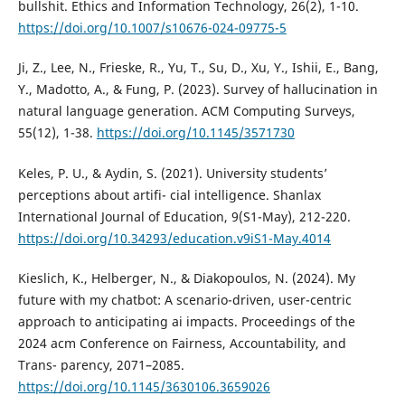
bullshit. Ethics and Information Technology, 26(2), 1-10.
https://doi.org/10.1007/s10676-024-09775-5
Ji, Z., Lee, N., Frieske, R., Yu, T., Su, D., Xu, Y., Ishii, E., Bang,
Y., Madotto, A., & Fung, P. (2023). Survey of hallucination in
natural language generation. ACM Computing Surveys,
55(12), 1-38.
https://doi.org/10.1145/3571730
Keles, P. U., & Aydin, S. (2021). University students’
perceptions about artifi- cial intelligence. Shanlax
International Journal of Education, 9(S1-May), 212-220.
https://doi.org/10.34293/education.v9iS1-May.4014
Kieslich, K., Helberger, N., & Diakopoulos, N. (2024). My
future with my chatbot: A scenario-driven, user-centric
approach to anticipating ai impacts. Proceedings of the
2024 acm Conference on Fairness, Accountability, and
Trans- parency, 2071–2085.
https://doi.org/10.1145/3630106.3659026