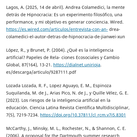
Lagos, A. (2025, 14 de abril). Andrea Colamedici, la mente
detrás de Hipnocracia: Es un experimento filosófico, una
performance, y mi objetivo es generar conciencia. Wired.
https://es.wired.com/articulos/entrevista-con-an-
drea-
colamedici-el-autor-detras-de-hipnocracia-de-jianwei-xun
López, R., y Brunet, P. (2004). ¿Qué es la inteligencia
artificial? Papeles de Rela- ciones Ecosociales y Cambio
Global, 87(164), 13-21.
https://dialnet.unirioja
.
es/descarga/articulo/9287111.pdf
Lozada Lozada, R. F., Lopez Aguayo, E. M., Espinoza
Suquilanda, M. de J., Arias Pico, N. de J., y Quille Vélez, G. E.
(2023). Los riesgos de la inteligencia artificial en la
educación. Ciencia Latina Revista Científica Multidisciplinar,
7(5), 7219-7234.
https://doi.org/10.37811/cl_rcm.v7i5.8301
McCarthy, J., Minsky, M. L., Rochester, N., & Shannon, C. E.
(2006). A proposal for the Dartmouth summer research