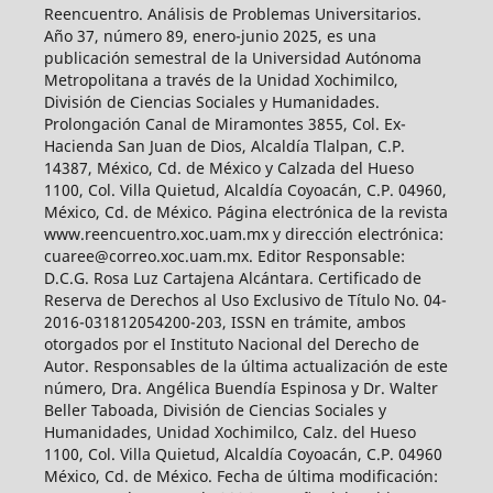
Reencuentro. Análisis de Problemas Universitarios.
Año 37, número 89, enero-junio 2025, es una
publicación semestral de la Universidad Autónoma
Metropolitana a través de la Unidad Xochimilco,
División de Ciencias Sociales y Humanidades.
Prolongación Canal de Miramontes 3855, Col. Ex-
Hacienda San Juan de Dios, Alcaldía Tlalpan, C.P.
14387, México, Cd. de México y Calzada del Hueso
1100, Col. Villa Quietud, Alcaldía Coyoacán, C.P. 04960,
México, Cd. de México. Página electrónica de la revista
www.reencuentro.xoc.uam.mx y dirección electrónica:
cuaree@correo.xoc.uam.mx. Editor Responsable:
D.C.G. Rosa Luz Cartajena Alcántara. Certificado de
Reserva de Derechos al Uso Exclusivo de Título No. 04-
2016-031812054200-203, ISSN en trámite, ambos
otorgados por el Instituto Nacional del Derecho de
Autor. Responsables de la última actualización de este
número, Dra. Angélica Buendía Espinosa y Dr. Walter
Beller Taboada, División de Ciencias Sociales y
Humanidades, Unidad Xochimilco, Calz. del Hueso
1100, Col. Villa Quietud, Alcaldía Coyoacán, C.P. 04960
México, Cd. de México. Fecha de última modificación: