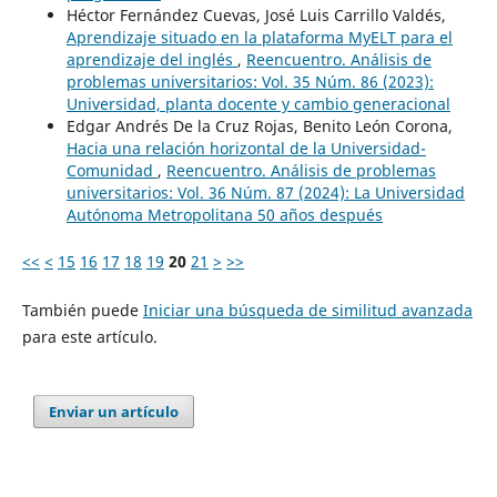
Héctor Fernández Cuevas, José Luis Carrillo Valdés,
Aprendizaje situado en la plataforma MyELT para el
aprendizaje del inglés
,
Reencuentro. Análisis de
problemas universitarios: Vol. 35 Núm. 86 (2023):
Universidad, planta docente y cambio generacional
Edgar Andrés De la Cruz Rojas, Benito León Corona,
Hacia una relación horizontal de la Universidad-
Comunidad
,
Reencuentro. Análisis de problemas
universitarios: Vol. 36 Núm. 87 (2024): La Universidad
Autónoma Metropolitana 50 años después
<<
<
15
16
17
18
19
20
21
>
>>
También puede
Iniciar una búsqueda de similitud avanzada
para este artículo.
Enviar un artículo