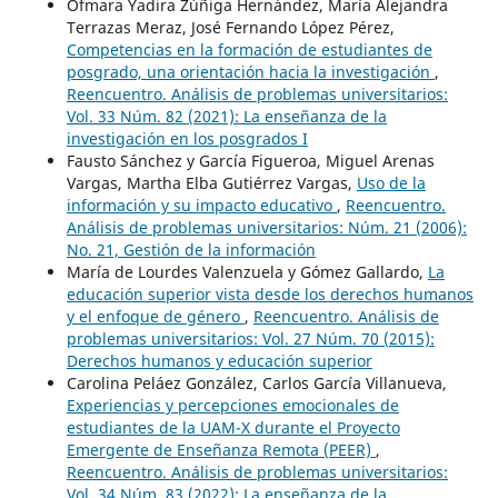
Ofmara Yadira Zúñiga Hernández, María Alejandra
Terrazas Meraz, José Fernando López Pérez,
Competencias en la formación de estudiantes de
posgrado, una orientación hacia la investigación
,
Reencuentro. Análisis de problemas universitarios:
Vol. 33 Núm. 82 (2021): La enseñanza de la
investigación en los posgrados I
Fausto Sánchez y García Figueroa, Miguel Arenas
Vargas, Martha Elba Gutiérrez Vargas,
Uso de la
información y su impacto educativo
,
Reencuentro.
Análisis de problemas universitarios: Núm. 21 (2006):
No. 21, Gestión de la información
María de Lourdes Valenzuela y Gómez Gallardo,
La
educación superior vista desde los derechos humanos
y el enfoque de género
,
Reencuentro. Análisis de
problemas universitarios: Vol. 27 Núm. 70 (2015):
Derechos humanos y educación superior
Carolina Peláez González, Carlos García Villanueva,
Experiencias y percepciones emocionales de
estudiantes de la UAM-X durante el Proyecto
Emergente de Enseñanza Remota (PEER)
,
Reencuentro. Análisis de problemas universitarios:
Vol. 34 Núm. 83 (2022): La enseñanza de la