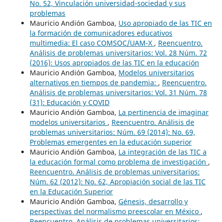
No. 52, Vinculación universidad-sociedad y sus
problemas
Mauricio Andión Gamboa,
Uso apropiado de las TIC en
la formación de comunicadores educativos
multimedia: El caso COMSOC/UAM-X
,
Reencuentro.
Análisis de problemas universitarios: Vol. 28 Núm. 72
(2016): Usos apropiados de las TIC en la educación
Mauricio Andión Gamboa,
Modelos universitarios
alternativos en tiempos de pandemia:
,
Reencuentro.
Análisis de problemas universitarios: Vol. 31 Núm. 78
(31): Educación y COVID
Mauricio Andión Gamboa,
La pertinencia de imaginar
modelos universitarios
,
Reencuentro. Análisis de
problemas universitarios: Núm. 69 (2014): No. 69,
Problemas emergentes en la educación superior
Mauricio Andión Gamboa,
La integración de las TIC a
la educación formal como problema de investigación
,
Reencuentro. Análisis de problemas universitarios:
Núm. 62 (2012): No. 62, Apropiación social de las TIC
en la Educación Superior
Mauricio Andión Gamboa,
Génesis, desarrollo y
perspectivas del normalismo preescolar en México
,
Reencuentro. Análisis de problemas universitarios: