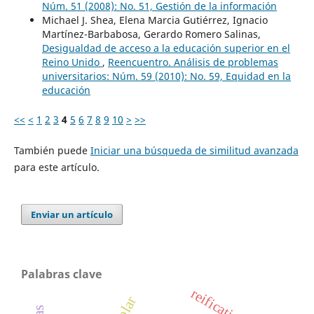
Núm. 51 (2008): No. 51, Gestión de la información
Michael J. Shea, Elena Marcia Gutiérrez, Ignacio
Martínez-Barbabosa, Gerardo Romero Salinas,
Desigualdad de acceso a la educación superior en el
Reino Unido
,
Reencuentro. Análisis de problemas
universitarios: Núm. 59 (2010): No. 59, Equidad en la
educación
<<
<
1
2
3
4
5
6
7
8
9
10
>
>>
También puede
Iniciar una búsqueda de similitud avanzada
para este artículo.
Enviar un artículo
Palabras clave
reification