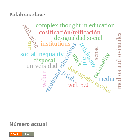
Palabras clave
complex thought in education
reification
cosificación/reificación
medios audiovisuales
desigualdad social
institutions
lms
fetichismo
resultados educativos
sense
social inequality
racionality
marx
disposal
ple
universidad
desempeño escolar
fetish
weber
media
web 3.0
Número actual