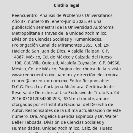
Cintillo legal
Reencuentro. Análisis de Problemas Universitarios.
Año 37, número 89, enero-junio 2025, es una
publicación semestral de la Universidad Autónoma
Metropolitana a través de la Unidad Xochimilco,
División de Ciencias Sociales y Humanidades.
Prolongación Canal de Miramontes 3855, Col. Ex-
Hacienda San Juan de Dios, Alcaldía Tlalpan, C.P.
14387, México, Cd. de México y Calzada del Hueso
1100, Col. Villa Quietud, Alcaldía Coyoacán, C.P. 04960,
México, Cd. de México. Página electrónica de la revista
www.reencuentro.xoc.uam.mx y dirección electrónica:
cuaree@correo.xoc.uam.mx. Editor Responsable:
D.C.G. Rosa Luz Cartajena Alcántara. Certificado de
Reserva de Derechos al Uso Exclusivo de Título No. 04-
2016-031812054200-203, ISSN en trámite, ambos
otorgados por el Instituto Nacional del Derecho de
Autor. Responsables de la última actualización de este
número, Dra. Angélica Buendía Espinosa y Dr. Walter
Beller Taboada, División de Ciencias Sociales y
Humanidades, Unidad Xochimilco, Calz. del Hueso