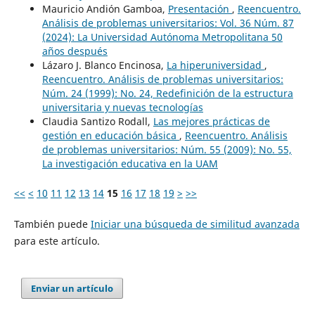
Mauricio Andión Gamboa,
Presentación
,
Reencuentro.
Análisis de problemas universitarios: Vol. 36 Núm. 87
(2024): La Universidad Autónoma Metropolitana 50
años después
Lázaro J. Blanco Encinosa,
La hiperuniversidad
,
Reencuentro. Análisis de problemas universitarios:
Núm. 24 (1999): No. 24, Redefinición de la estructura
universitaria y nuevas tecnologías
Claudia Santizo Rodall,
Las mejores prácticas de
gestión en educación básica
,
Reencuentro. Análisis
de problemas universitarios: Núm. 55 (2009): No. 55,
La investigación educativa en la UAM
<<
<
10
11
12
13
14
15
16
17
18
19
>
>>
También puede
Iniciar una búsqueda de similitud avanzada
para este artículo.
Enviar un artículo