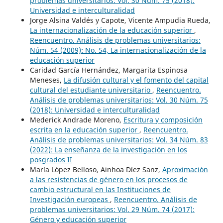
problemas universitarios: Vol. 30 Núm. 75 (2018):
Universidad e interculturalidad
Jorge Alsina Valdés y Capote, Vicente Ampudia Rueda,
La internacionalización de la educación superior
,
Reencuentro. Análisis de problemas universitarios:
Núm. 54 (2009): No. 54, La internacionalización de la
educación superior
Caridad García Hernández, Margarita Espinosa
Meneses,
La difusión cultural y el fomento del capital
cultural del estudiante universitario
,
Reencuentro.
Análisis de problemas universitarios: Vol. 30 Núm. 75
(2018): Universidad e interculturalidad
Mederick Andrade Moreno,
Escritura y composición
escrita en la educación superior
,
Reencuentro.
Análisis de problemas universitarios: Vol. 34 Núm. 83
(2022): La enseñanza de la investigación en los
posgrados II
María López Belloso, Ainhoa Díez Sanz,
Aproximación
a las resistencias de género en los procesos de
cambio estructural en las Instituciones de
Investigación europeas
,
Reencuentro. Análisis de
problemas universitarios: Vol. 29 Núm. 74 (2017):
Género y educación superior