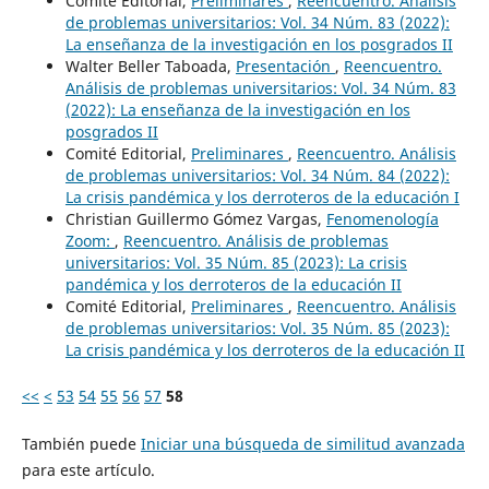
Comité Editorial,
Preliminares
,
Reencuentro. Análisis
de problemas universitarios: Vol. 34 Núm. 83 (2022):
La enseñanza de la investigación en los posgrados II
Walter Beller Taboada,
Presentación
,
Reencuentro.
Análisis de problemas universitarios: Vol. 34 Núm. 83
(2022): La enseñanza de la investigación en los
posgrados II
Comité Editorial,
Preliminares
,
Reencuentro. Análisis
de problemas universitarios: Vol. 34 Núm. 84 (2022):
La crisis pandémica y los derroteros de la educación I
Christian Guillermo Gómez Vargas,
Fenomenología
Zoom:
,
Reencuentro. Análisis de problemas
universitarios: Vol. 35 Núm. 85 (2023): La crisis
pandémica y los derroteros de la educación II
Comité Editorial,
Preliminares
,
Reencuentro. Análisis
de problemas universitarios: Vol. 35 Núm. 85 (2023):
La crisis pandémica y los derroteros de la educación II
<<
<
53
54
55
56
57
58
También puede
Iniciar una búsqueda de similitud avanzada
para este artículo.