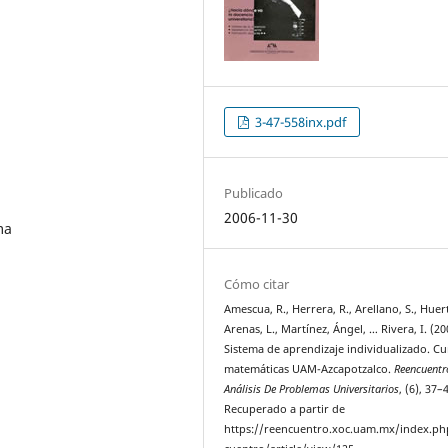
3-47-558inx.pdf
Publicado
2006-11-30
ma
Cómo citar
Amescua, R., Herrera, R., Arellano, S., Huerta
Arenas, L., Martínez, Ángel, … Rivera, I. (20
Sistema de aprendizaje individualizado. C
matemáticas UAM-Azcapotzalco.
Reencuentr
Análisis De Problemas Universitarios
, (6), 37–
Recuperado a partir de
https://reencuentro.xoc.uam.mx/index.ph