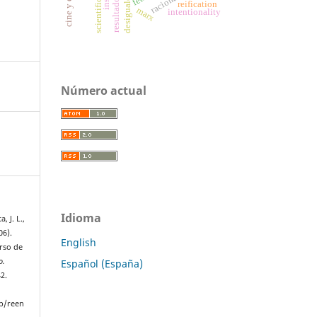
scientific skills
racionality
reification
marx
intentionality
Número actual
Idioma
, J. L.,
06).
English
urso de
o.
Español (España)
42.
p/reen