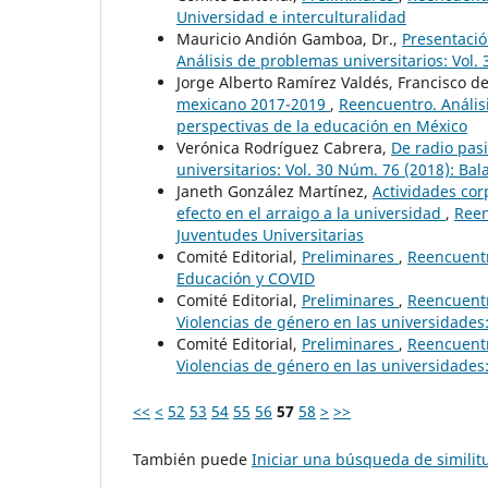
Universidad e interculturalidad
Mauricio Andión Gamboa, Dr.,
Presentació
Análisis de problemas universitarios: Vol.
Jorge Alberto Ramírez Valdés, Francisco d
mexicano 2017-2019
,
Reencuentro. Análisi
perspectivas de la educación en México
Verónica Rodríguez Cabrera,
De radio pasi
universitarios: Vol. 30 Núm. 76 (2018): Ba
Janeth González Martínez,
Actividades corp
efecto en el arraigo a la universidad
,
Reen
Juventudes Universitarias
Comité Editorial,
Preliminares
,
Reencuentr
Educación y COVID
Comité Editorial,
Preliminares
,
Reencuentr
Violencias de género en las universidades:
Comité Editorial,
Preliminares
,
Reencuentr
Violencias de género en las universidades:
<<
<
52
53
54
55
56
57
58
>
>>
También puede
Iniciar una búsqueda de simili