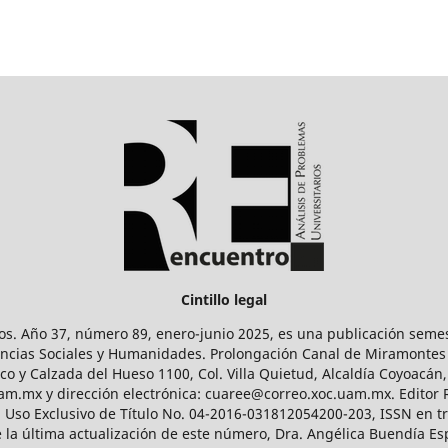
Cintillo legal
os. Año 37, número 89, enero-junio 2025, es una publicación sem
Ciencias Sociales y Humanidades. Prolongación Canal de Miramontes
ico y Calzada del Hueso 1100, Col. Villa Quietud, Alcaldía Coyoacán,
uam.mx y dirección electrónica: cuaree@correo.xoc.uam.mx. Editor
l Uso Exclusivo de Título No. 04-2016-031812054200-203, ISSN en tr
 última actualización de este número, Dra. Angélica Buendía Esp