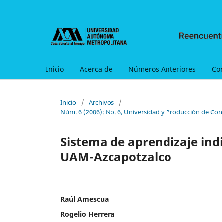
Inicio
Acerca de
Números Anteriores
Co
Inicio
/
Archivos
/
Núm. 6 (2006): No. 6, Universidad y Producción de Con
Sistema de aprendizaje ind
UAM-Azcapotzalco
Raúl Amescua
Rogelio Herrera