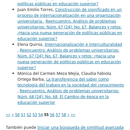
políticas públicas en educación superior?
Juan Emilio Torres,
Construcción de significado en un
proceso de internacionalización en una organización
universitaria
,
Reencuentro. Análisis de problemas
universitarios: Núm. 67 (24): No. 67, Balances y retos:
¿Hacia una nueva generación de políticas públicas en
educación superior?
Elena Quiroz,
Internacionalización e interculturalidad
,
Reencuentro. Análisis de problemas universitarios:
Núm. 67 (24): No. 67, Balances y retos: ¿Hacia una
nueva generación de políticas públicas en educación
superior?
Mónica del Carmen Meza Mejía, Claudia Fabiola
Ortega Barba,
La transferencia del saber como
tecnología del trabajo en la sociedad del conocimiento
,
Reencuentro. Análisis de problemas universitarios:
Núm. 68 (24): No. 68, El Cambio de época en la
educación superior
<<
<
50
51
52
53
54
55
56
57
58
>
>>
También puede
Iniciar una búsqueda de similitud avanzada