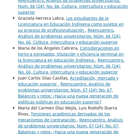
Reencuentro. Análisis de problemas universitarios:
Núm. 66 (24): No. 66, Cultura, intercultura y educación
superior
Graciela Herrera Labra,
Los estudiantes de la
Licenciatura en Educación Indígena como sujetos en
su proceso de profesionalización
,
Reencuentro.
Análisis de problemas universitarios: Núm. 66 (24):
No. 66, Cultura, intercultura y educación superior
María de los Ángeles Cabrera,
Consideraciones en
torno a egresados, titulación y eficiencia terminal en
la licenciatura en educación Indígena
,
Reencuentro.
Análisis de problemas universitarios: Núm. 66 (24):
No. 66, Cultura, intercultura y educación superior
Juan Carlos Silas Casillas,
Acreditación, mercado y
educación superior
,
Reencuentro. Análisis de
problemas universitarios: Núm. 67 (24): No. 67,
Balances y retos: ¿Hacia una nueva generación de
políticas públicas en educación superior?
María del Carmen Díaz Mejía, Luis Rodolfo Ibarra
Rivas,
Tensiones académicas derivadas de los
mecanismos de contratación
,
Reencuentro. Análisis
de problemas universitarios: Núm. 67 (24): No. 67,
Balances y retos: ¿Hacia una nueva generación de