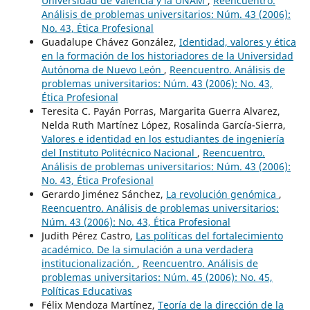
Universidad de Valencia y la UNAM
,
Reencuentro.
Análisis de problemas universitarios: Núm. 43 (2006):
No. 43, Ética Profesional
Guadalupe Chávez González,
Identidad, valores y ética
en la formación de los historiadores de la Universidad
Autónoma de Nuevo León
,
Reencuentro. Análisis de
problemas universitarios: Núm. 43 (2006): No. 43,
Ética Profesional
Teresita C. Payán Porras, Margarita Guerra Alvarez,
Nelda Ruth Martínez López, Rosalinda García-Sierra,
Valores e identidad en los estudiantes de ingeniería
del Instituto Politécnico Nacional
,
Reencuentro.
Análisis de problemas universitarios: Núm. 43 (2006):
No. 43, Ética Profesional
Gerardo Jiménez Sánchez,
La revolución genómica
,
Reencuentro. Análisis de problemas universitarios:
Núm. 43 (2006): No. 43, Ética Profesional
Judith Pérez Castro,
Las políticas del fortalecimiento
académico. De la simulación a una verdadera
institucionalización.
,
Reencuentro. Análisis de
problemas universitarios: Núm. 45 (2006): No. 45,
Políticas Educativas
Félix Mendoza Martínez,
Teoría de la dirección de la