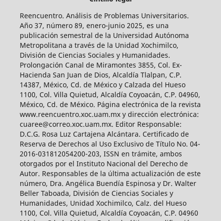
Reencuentro. Análisis de Problemas Universitarios.
Año 37, número 89, enero-junio 2025, es una
publicación semestral de la Universidad Autónoma
Metropolitana a través de la Unidad Xochimilco,
División de Ciencias Sociales y Humanidades.
Prolongación Canal de Miramontes 3855, Col. Ex-
Hacienda San Juan de Dios, Alcaldía Tlalpan, C.P.
14387, México, Cd. de México y Calzada del Hueso
1100, Col. Villa Quietud, Alcaldía Coyoacán, C.P. 04960,
México, Cd. de México. Página electrónica de la revista
www.reencuentro.xoc.uam.mx y dirección electrónica:
cuaree@correo.xoc.uam.mx. Editor Responsable:
D.C.G. Rosa Luz Cartajena Alcántara. Certificado de
Reserva de Derechos al Uso Exclusivo de Título No. 04-
2016-031812054200-203, ISSN en trámite, ambos
otorgados por el Instituto Nacional del Derecho de
Autor. Responsables de la última actualización de este
número, Dra. Angélica Buendía Espinosa y Dr. Walter
Beller Taboada, División de Ciencias Sociales y
Humanidades, Unidad Xochimilco, Calz. del Hueso
1100, Col. Villa Quietud, Alcaldía Coyoacán, C.P. 04960