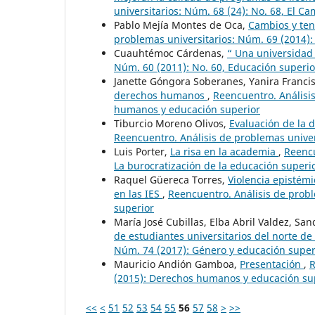
universitarios: Núm. 68 (24): No. 68, El C
Pablo Mejía Montes de Oca,
Cambios y ten
problemas universitarios: Núm. 69 (2014)
Cuauhtémoc Cárdenas,
“ Una universidad
Núm. 60 (2011): No. 60, Educación superio
Janette Góngora Soberanes, Yanira Franci
derechos humanos
,
Reencuentro. Análisis
humanos y educación superior
Tiburcio Moreno Olivos,
Evaluación de la d
Reencuentro. Análisis de problemas univer
Luis Porter,
La risa en la academia
,
Reencu
La burocratización de la educación superi
Raquel Güereca Torres,
Violencia epistémi
en las IES
,
Reencuentro. Análisis de probl
superior
María José Cubillas, Elba Abril Valdez, Sa
de estudiantes universitarios del norte d
Núm. 74 (2017): Género y educación super
Mauricio Andión Gamboa,
Presentación
,
R
(2015): Derechos humanos y educación su
<<
<
51
52
53
54
55
56
57
58
>
>>