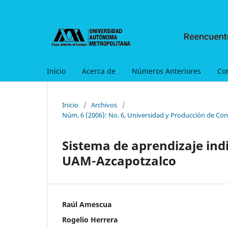
Inicio
Acerca de
Números Anteriores
Co
Inicio
/
Archivos
/
Núm. 6 (2006): No. 6, Universidad y Producción de Con
Sistema de aprendizaje ind
UAM-Azcapotzalco
Raúl Amescua
Rogelio Herrera