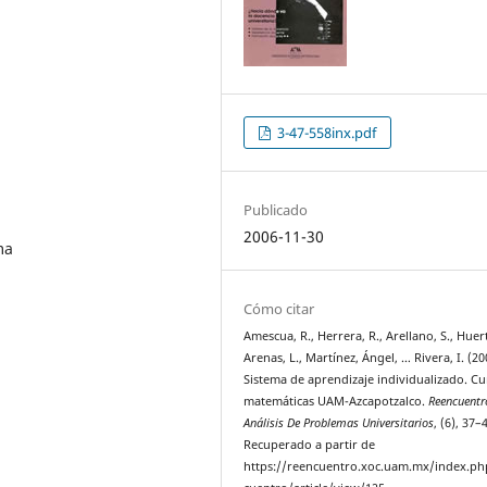
3-47-558inx.pdf
Publicado
2006-11-30
ma
Cómo citar
Amescua, R., Herrera, R., Arellano, S., Huerta
Arenas, L., Martínez, Ángel, … Rivera, I. (20
Sistema de aprendizaje individualizado. C
matemáticas UAM-Azcapotzalco.
Reencuentr
Análisis De Problemas Universitarios
, (6), 37–
Recuperado a partir de
https://reencuentro.xoc.uam.mx/index.ph