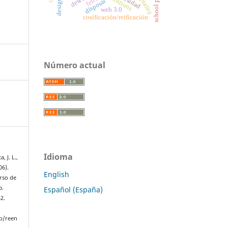
institutions
fetish
disposal
web 3.0
cosificación/reificación
Número actual
Idioma
, J. L.,
06).
English
urso de
o.
Español (España)
42.
p/reen