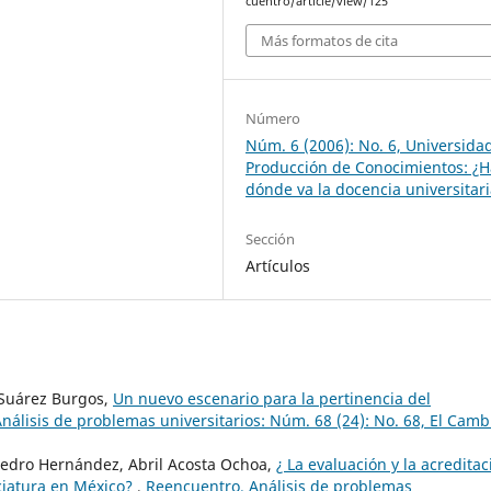
cuentro/article/view/125
Más formatos de cita
Número
Núm. 6 (2006): No. 6, Universida
Producción de Conocimientos: ¿H
dónde va la docencia universitar
Sección
Artículos
 Suárez Burgos,
Un nuevo escenario para la pertinencia del
nálisis de problemas universitarios: Núm. 68 (24): No. 68, El Camb
pedro Hernández, Abril Acosta Ochoa,
¿ La evaluación y la acreditac
ciatura en México?
,
Reencuentro. Análisis de problemas