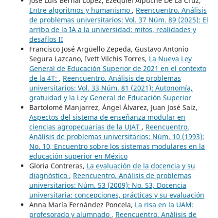
José Luis Bernal López, Ezequiel Alpuche De La Cruz,
Entre algoritmos y humanismo
,
Reencuentro. Análisis
de problemas universitarios: Vol. 37 Núm. 89 (2025): El
arribo de la IA a la universidad: mitos, realidades y
desafíos II
Francisco José Argüello Zepeda, Gustavo Antonio
Segura Lazcano, Ivett Vilchis Torres,
La Nueva Ley
General de Educación Superior de 2021 en el contexto
de la 4T:
,
Reencuentro. Análisis de problemas
universitarios: Vol. 33 Núm. 81 (2021): Autonomía,
gratuidad y la Ley General de Educación Superior
Bartolomé Manjarrez, Ángel Álvarez, Juan José Saiz,
Aspectos del sistema de enseñanza modular en
ciencias agropecuarias de la UJAT
,
Reencuentro.
Análisis de problemas universitarios: Núm. 10 (1993):
No. 10, Encuentro sobre los sistemas modulares en la
educación superior en México
Gloria Contreras,
La evaluación de la docencia y su
diagnóstico
,
Reencuentro. Análisis de problemas
universitarios: Núm. 53 (2009): No. 53, Docencia
universitaria: concepciones, prácticas y su evaluación
Anna María Fernández Poncela,
La risa en la UAM:
profesorado y alumnado
,
Reencuentro. Análisis de