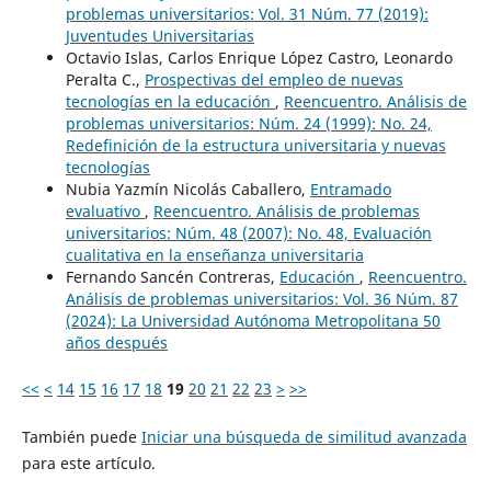
problemas universitarios: Vol. 31 Núm. 77 (2019):
Juventudes Universitarias
Octavio Islas, Carlos Enrique López Castro, Leonardo
Peralta C.,
Prospectivas del empleo de nuevas
tecnologías en la educación
,
Reencuentro. Análisis de
problemas universitarios: Núm. 24 (1999): No. 24,
Redefinición de la estructura universitaria y nuevas
tecnologías
Nubia Yazmín Nicolás Caballero,
Entramado
evaluativo
,
Reencuentro. Análisis de problemas
universitarios: Núm. 48 (2007): No. 48, Evaluación
cualitativa en la enseñanza universitaria
Fernando Sancén Contreras,
Educación
,
Reencuentro.
Análisis de problemas universitarios: Vol. 36 Núm. 87
(2024): La Universidad Autónoma Metropolitana 50
años después
<<
<
14
15
16
17
18
19
20
21
22
23
>
>>
También puede
Iniciar una búsqueda de similitud avanzada
para este artículo.