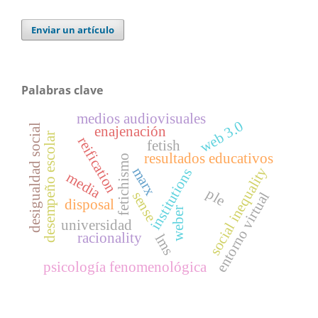
Enviar un artículo
Palabras clave
medios audiovisuales
web 3.0
desigualdad social
enajenación
desempeño escolar
reification
fetish
resultados educativos
fetichismo
social inequality
marx
institutions
media
ple
sense
entorno virtual
disposal
weber
universidad
racionality
lms
psicología fenomenológica