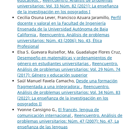
educativos:
,
Reencuentro. Análisis de problemas
universitarios: Vol. 33 Núm. 82 (2021): La enseñanza
de la investigación en los posgrados I
Cecilia Osuna Lever, Francisco Azuara Jaramillo,
Perfil
docente y valoral en la Facultad de Ingeniería
Ensenada de la Universidad Autónoma de Baja
California
,
Reencuentro. Análisis de problemas
universitarios: Núm. 43 (2006): No. 43, Ética
Profesional
Elsa S. Guevara Ruiseñor, Ma. Guadalupe Flores Cruz,
Desempeño en matemáticas y ordenamientos de
género en estudiantes universitarias
,
Reencuentro.
Análisis de problemas universitarios: Vol. 29 Núm. 74
(2017): Género y educación superior
Saúl Manuel Favela Camacho,
Desde una formación
fragmentada a una integradora:
,
Reencuentro.
Análisis de problemas universitarios: Vol. 34 Núm. 83
(2022): La enseñanza de la investigación en los
posgrados II
Yvonne Cansigno G.,
El francés, lengua de
comunicación internacional
,
Reencuentro. Análisis de
problemas universitarios: Núm. 47 (2007): No. 47, La
enseñanza de las lenguas