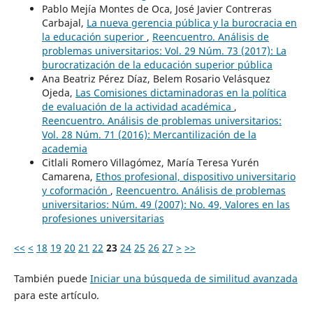
Pablo Mejía Montes de Oca, José Javier Contreras
Carbajal,
La nueva gerencia pública y la burocracia en
la educación superior
,
Reencuentro. Análisis de
problemas universitarios: Vol. 29 Núm. 73 (2017): La
burocratización de la educación superior pública
Ana Beatriz Pérez Díaz, Belem Rosario Velásquez
Ojeda,
Las Comisiones dictaminadoras en la política
de evaluación de la actividad académica
,
Reencuentro. Análisis de problemas universitarios:
Vol. 28 Núm. 71 (2016): Mercantilización de la
academia
Citlali Romero Villagómez, María Teresa Yurén
Camarena,
Ethos profesional, dispositivo universitario
y coformación
,
Reencuentro. Análisis de problemas
universitarios: Núm. 49 (2007): No. 49, Valores en las
profesiones universitarias
<<
<
18
19
20
21
22
23
24
25
26
27
>
>>
También puede
Iniciar una búsqueda de similitud avanzada
para este artículo.