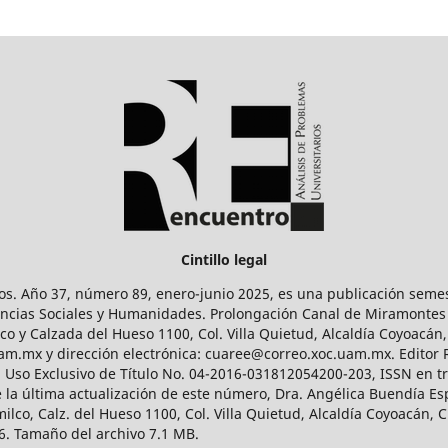
Cintillo legal
os. Año 37, número 89, enero-junio 2025, es una publicación sem
Ciencias Sociales y Humanidades. Prolongación Canal de Miramontes
ico y Calzada del Hueso 1100, Col. Villa Quietud, Alcaldía Coyoacán,
uam.mx y dirección electrónica: cuaree@correo.xoc.uam.mx. Editor
l Uso Exclusivo de Título No. 04-2016-031812054200-203, ISSN en tr
 última actualización de este número, Dra. Angélica Buendía Esp
o, Calz. del Hueso 1100, Col. Villa Quietud, Alcaldía Coyoacán, C
. Tamaño del archivo 7.1 MB.