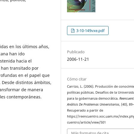
3-10-149vxe.pdf
idas en los últimos años,
Publicado
cana han ido
2006-11-21
tenida hacia el
 han transitado por
rofundas en el papel que
Cómo citar
s. Desde distintos ámbitos,
Carrizo, L. (2006). Producción de conocimi
ransformar de manera
políticas públicas. Desafíos de la Universid
dades contemporáneas.
para la gobernanza democrática.
Reencuent
Análisis De Problemas Universitarios
, (40), 89
Recuperado a partir de
https://reencuentro.xoc.uam.mx/index.ph
cuentro/article/view/501
Más formatos de cita