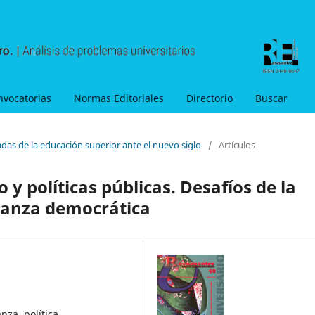
nvocatorias
Normas Editoriales
Directorio
Buscar
adas de la educación superior ante el nuevo siglo
/
Artículos
y políticas públicas. Desafíos de la
nanza democrática
nza, política,