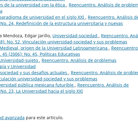
s de la universidad con la ética
,
Reencuentro. Análisis de proble
ca
paradigma de universidad en el siglo XXI
,
Reencuentro. Análisis d
No. 24, Redefinición de la estructura universitaria y nuevas
a Mendoza, Edgar Jarillo,
Universidad-sociedad
,
Reencuentro. Anál
8): No. 52, Vinculación universidad-sociedad y sus problemas
 Medieval, origen de la Universidad Latinoamericana
,
Reencuentro
 45 (2006): No. 45, Políticas Educativas
Universidad-sujeto
,
Reencuentro. Análisis de problemas
opía y Universidad
-sociedad y sus desafíos actuales
,
Reencuentro. Análisis de probl
inculación universidad-sociedad y sus problemas
iversidad pública mexicana futurible
,
Reencuentro. Análisis de
No. 23, La Universidad hacia el siglo XXI
tud avanzada
para este artículo.