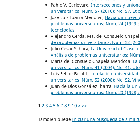
Pablo V. Carlevaro,
Intersecciones y unione
universitarios: Núm. 57 (2010): No. 57, Éti
José Luis Ibarra Mendivil,
Hacia un nuevo 
problemas universitarios: Núm. 24 (1999): 
tecnologías
Alejandro Cerda, Ma. del Consuelo Chapel
de problemas universitarios: Núm. 52 (200
Julio César Schara,
La Universidad Clásica
Análisis de problemas universitarios: Núm.
María del Consuelo Chapela Mendoza,
La 
universitarios: Núm. 41 (2004): No. 41, Ut
Luis Felipe Bojalil,
La relación universidad
universitarios: Núm. 52 (2008): No. 52, V
Juan de Dios González Ibarra,
Hacia la un
problemas universitarios: Núm. 23 (1998): 
1
2
3
4
5
6
7
8
9
10
>
>>
También puede
Iniciar una búsqueda de simili