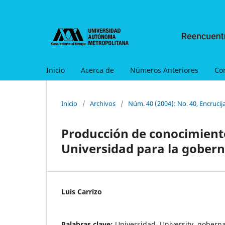
Inicio
Acerca de
Números Anteriores
Co
Inicio
/
Archivos
/
Núm. 40 (2004): No. 40, Encrucij
Producción de conocimiento 
Universidad para la gober
Luis Carrizo
Palabras clave:
Universidad, University, goberna