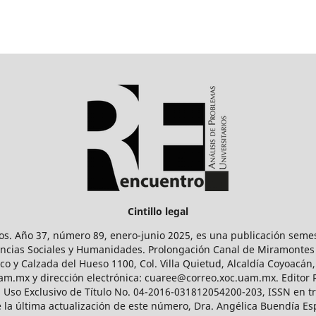
Cintillo legal
os. Año 37, número 89, enero-junio 2025, es una publicación sem
Ciencias Sociales y Humanidades. Prolongación Canal de Miramontes
ico y Calzada del Hueso 1100, Col. Villa Quietud, Alcaldía Coyoacán,
uam.mx y dirección electrónica: cuaree@correo.xoc.uam.mx. Editor
l Uso Exclusivo de Título No. 04-2016-031812054200-203, ISSN en tr
 última actualización de este número, Dra. Angélica Buendía Esp