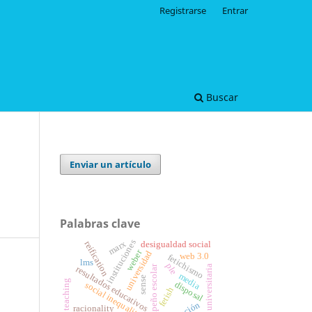
Registrarse
Entrar
Buscar
Enviar un artículo
Palabras clave
instituciones
marx
desigualdad social
reification
weber
universidad
web 3.0
fetichismo
lms
ple
desempeño escolar
aula universitaria
resultados educativos
media
sense
film and teaching
disposal
social inequality
fetish
racionality