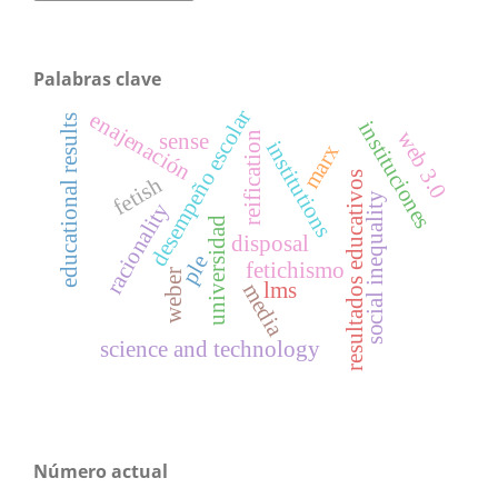
Palabras clave
desempeño escolar
enajenación
educational results
instituciones
web 3.0
sense
reification
institutions
marx
resultados educativos
fetish
social inequality
racionality
universidad
disposal
ple
fetichismo
weber
lms
media
science and technology
Número actual