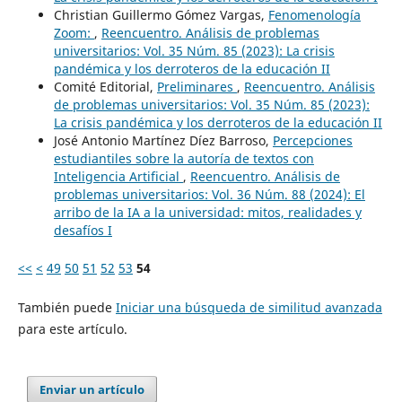
Christian Guillermo Gómez Vargas,
Fenomenología
Zoom:
,
Reencuentro. Análisis de problemas
universitarios: Vol. 35 Núm. 85 (2023): La crisis
pandémica y los derroteros de la educación II
Comité Editorial,
Preliminares
,
Reencuentro. Análisis
de problemas universitarios: Vol. 35 Núm. 85 (2023):
La crisis pandémica y los derroteros de la educación II
José Antonio Martínez Díez Barroso,
Percepciones
estudiantiles sobre la autoría de textos con
Inteligencia Artificial
,
Reencuentro. Análisis de
problemas universitarios: Vol. 36 Núm. 88 (2024): El
arribo de la IA a la universidad: mitos, realidades y
desafíos I
<<
<
49
50
51
52
53
54
También puede
Iniciar una búsqueda de similitud avanzada
para este artículo.
Enviar un artículo