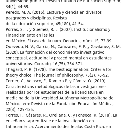
universidad pública. Revista Cubana de Educación Superior,
34(1), 44-59.
Peredo, M. A. (2016). Lectura y ciencia en diversos
posgrados y disciplinas. Revista
de la educación superior, 45(180), 41-54.
Porras, S. T. y Güemez, R. L. (2007). Institucionalismo y
Financiamiento en las ies
en México. El caso de la uam. Denarius, núm. 15, 73-99.
Quevedo, N. V., García, N., Cañizares, F. P. y Gavilánez, S. M.
(2020). La formación del conocimiento investigativo
conceptual, actitudinal y procedimental en estudiantes
universitarios. Conrado, 16(75), 364-371.
Thagard, P. R. (1978). The best explanation: Criteria for
theory choice. The journal of philosophy, 75(2), 76-92.
Torner, C., Velasco, F., Romero P. y Gómez, O. (2019).
Características metodológicas de las investigaciones
realizadas por los estudiantes de la licenciatura en
medicina de la Universidad Autónoma Metropolitana de
México. fem: Revista de la Fundación Educación Médica,
22(3), 129-135.
Torres, F., Cázares, R., Orellana, C. y Fonseca, R. (2018). La
enseñanza-aprendizaje de la investigación en
Latinoamérica. Acercamiento desde alas Costa Rica, en