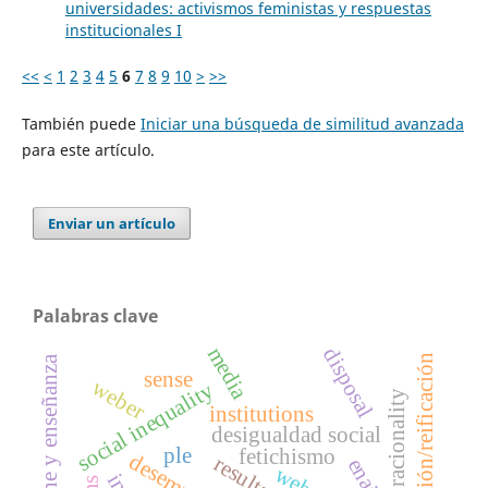
universidades: activismos feministas y respuestas
institucionales I
<<
<
1
2
3
4
5
6
7
8
9
10
>
>>
También puede
Iniciar una búsqueda de similitud avanzada
para este artículo.
Enviar un artículo
Palabras clave
media
disposal
cosificación/reificación
cine y enseñanza
sense
weber
social inequality
racionality
institutions
desigualdad social
ple
fetichismo