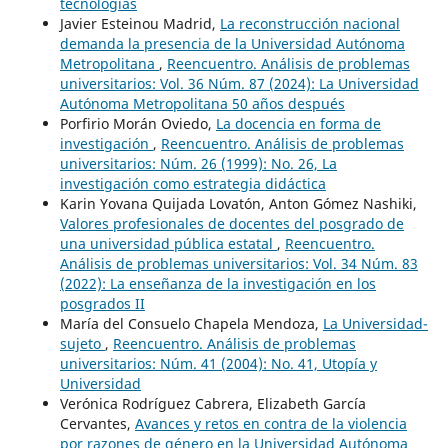
tecnologías
Javier Esteinou Madrid,
La reconstrucción nacional
demanda la presencia de la Universidad Autónoma
Metropolitana
,
Reencuentro. Análisis de problemas
universitarios: Vol. 36 Núm. 87 (2024): La Universidad
Autónoma Metropolitana 50 años después
Porfirio Morán Oviedo,
La docencia en forma de
investigación
,
Reencuentro. Análisis de problemas
universitarios: Núm. 26 (1999): No. 26, La
investigación como estrategia didáctica
Karin Yovana Quijada Lovatón, Anton Gómez Nashiki,
Valores profesionales de docentes del posgrado de
una universidad pública estatal
,
Reencuentro.
Análisis de problemas universitarios: Vol. 34 Núm. 83
(2022): La enseñanza de la investigación en los
posgrados II
María del Consuelo Chapela Mendoza,
La Universidad-
sujeto
,
Reencuentro. Análisis de problemas
universitarios: Núm. 41 (2004): No. 41, Utopía y
Universidad
Verónica Rodríguez Cabrera, Elizabeth García
Cervantes,
Avances y retos en contra de la violencia
por razones de género en la Universidad Autónoma