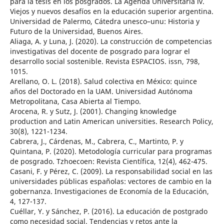
para la tesis en los posgrados. La Agenda Universitaria iv.
Viejos y nuevos desafíos en la educación superior argentina.
Universidad de Palermo, Cátedra unesco–unu: Historia y
Futuro de la Universidad, Buenos Aires.
Aliaga, A. y Luna, J. (2020). La construcción de competencias
investigativas del docente de posgrado para lograr el
desarrollo social sostenible. Revista ESPACIOS. issn, 798,
1015.
Arellano, O. L. (2018). Salud colectiva en México: quince
años del Doctorado en la UAM. Universidad Autónoma
Metropolitana, Casa Abierta al Tiempo.
Arocena, R. y Sutz, J. (2001). Changing knowledge
production and Latin American universities. Research Policy,
30(8), 1221-1234.
Cabrera, J., Cárdenas, M., Cabrera, C., Martinto, P. y
Quintana, P. (2020). Metodología curricular para programas
de posgrado. Tzhoecoen: Revista Científica, 12(4), 462-475.
Casani, F. y Pérez, C. (2009). La responsabilidad social en las
universidades públicas españolas: vectores de cambio en la
gobernanza. Investigaciones de Economía de la Educación,
4, 127-137.
Cuéllar, Y. y Sánchez, P. (2016). La educación de postgrado
como necesidad social. Tendencias y retos ante la