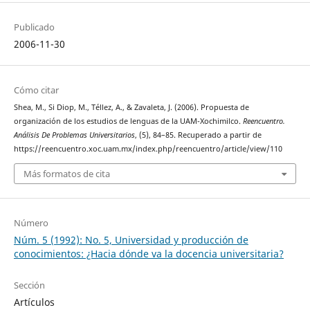
Publicado
2006-11-30
Cómo citar
Shea, M., Si Diop, M., Téllez, A., & Zavaleta, J. (2006). Propuesta de
organización de los estudios de lenguas de la UAM-Xochimilco.
Reencuentro.
Análisis De Problemas Universitarios
, (5), 84–85. Recuperado a partir de
https://reencuentro.xoc.uam.mx/index.php/reencuentro/article/view/110
Más formatos de cita
Número
Núm. 5 (1992): No. 5, Universidad y producción de
conocimientos: ¿Hacia dónde va la docencia universitaria?
Sección
Artículos