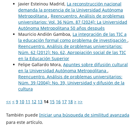
Javier Esteinou Madrid,
La reconstrucción nacional
demanda la presencia de la Universidad Autónoma
Metropolitana
,
Reencuentro. Análisis de problemas
universitarios: Vol. 36 Núm. 87 (2024): La Universidad
Autónoma Metropolitana 50 años después
Mauricio Andión Gamboa,
La integración de las TIC a
la educación formal como problema de investigación
,
Reencuentro. Análisis de problemas universitarios:
Núm. 62 (2012): No. 62, Apropiación social de las TIC
en la Educación Superior
Felipe Gallardo Mora,
Apuntes sobre difusión cultural
en la Universidad Autónoma Metropolitana
,
Reencuentro. Análisis de problemas universitarios:
Núm. 39 (2004): No. 39, Universidad y difusión de la
cultura
<<
<
9
10
11
12
13
14
15
16
17
18
>
>>
También puede
Iniciar una búsqueda de similitud avanzada
para este artículo.