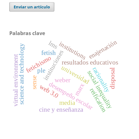
Enviar un artículo
Palabras clave
enajenación
lms
institutions
science and technology
instituciones
fetish
virtual environment
fetichismo
resultados educativos
universidad
racionality
ple
disposal
social inequality
sense
weber
desempeño escolar
marx
web 3.0
reification
media
cine y enseñanza