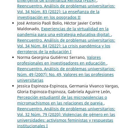
Emergente de Enseñanza Remota (PEER)
,
Reencuentro. Análisis de problemas universitarios:
Vol. 34 Núm. 83 (2022): La enseñanza de la
investigación en los posgrados II
José Antonio Paoli Bolio, Héctor Javier Cortés
Maldonado,
Experiencias de la virtualidad en la
pandemia para una estrategia educativa digital:
,
Reencuentro. Análisis de problemas universitarios:
Vol. 34 Núm. 84 (2022): La crisis pandémica y los
derroteros de la educación I
Norma Georgina Gutiérrez Serrano,
Valores
profesionales en investigadores en educación
,
Reencuentro. Análisis de problemas universitarios:
Núm. 49 (2007): No. 49, Valores en las profesiones
universitarias
Jessica Espinoza-Espinoza, Germania Vivanco Vargas,
Gloria Espinoza-Espinoza, Gabriela Aguirre León,
Percepción estudiantil de las microviolencias o
micromachismos en las relaciones de pareja
,
Reencuentro. Análisis de problemas universitarios:
Vol. 32 Núm. 79 (2020): Violencias de género en las
universidades: activismos feministas y respuestas
institucionales I