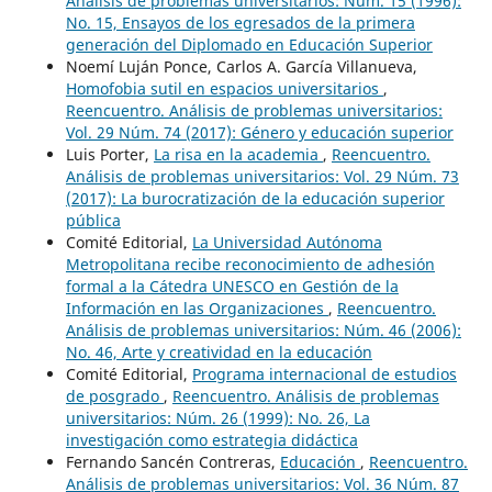
Análisis de problemas universitarios: Núm. 15 (1996):
No. 15, Ensayos de los egresados de la primera
generación del Diplomado en Educación Superior
Noemí Luján Ponce, Carlos A. García Villanueva,
Homofobia sutil en espacios universitarios
,
Reencuentro. Análisis de problemas universitarios:
Vol. 29 Núm. 74 (2017): Género y educación superior
Luis Porter,
La risa en la academia
,
Reencuentro.
Análisis de problemas universitarios: Vol. 29 Núm. 73
(2017): La burocratización de la educación superior
pública
Comité Editorial,
La Universidad Autónoma
Metropolitana recibe reconocimiento de adhesión
formal a la Cátedra UNESCO en Gestión de la
Información en las Organizaciones
,
Reencuentro.
Análisis de problemas universitarios: Núm. 46 (2006):
No. 46, Arte y creatividad en la educación
Comité Editorial,
Programa internacional de estudios
de posgrado
,
Reencuentro. Análisis de problemas
universitarios: Núm. 26 (1999): No. 26, La
investigación como estrategia didáctica
Fernando Sancén Contreras,
Educación
,
Reencuentro.
Análisis de problemas universitarios: Vol. 36 Núm. 87