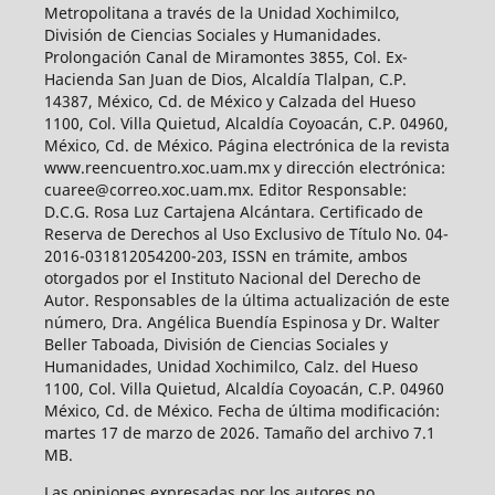
Metropolitana a través de la Unidad Xochimilco,
División de Ciencias Sociales y Humanidades.
Prolongación Canal de Miramontes 3855, Col. Ex-
Hacienda San Juan de Dios, Alcaldía Tlalpan, C.P.
14387, México, Cd. de México y Calzada del Hueso
1100, Col. Villa Quietud, Alcaldía Coyoacán, C.P. 04960,
México, Cd. de México. Página electrónica de la revista
www.reencuentro.xoc.uam.mx y dirección electrónica:
cuaree@correo.xoc.uam.mx. Editor Responsable:
D.C.G. Rosa Luz Cartajena Alcántara. Certificado de
Reserva de Derechos al Uso Exclusivo de Título No. 04-
2016-031812054200-203, ISSN en trámite, ambos
otorgados por el Instituto Nacional del Derecho de
Autor. Responsables de la última actualización de este
número, Dra. Angélica Buendía Espinosa y Dr. Walter
Beller Taboada, División de Ciencias Sociales y
Humanidades, Unidad Xochimilco, Calz. del Hueso
1100, Col. Villa Quietud, Alcaldía Coyoacán, C.P. 04960
México, Cd. de México. Fecha de última modificación:
martes 17 de marzo de 2026. Tamaño del archivo 7.1
MB.
Las opiniones expresadas por los autores no