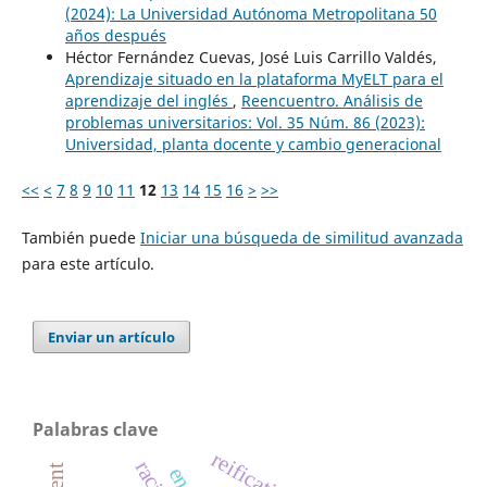
(2024): La Universidad Autónoma Metropolitana 50
años después
Héctor Fernández Cuevas, José Luis Carrillo Valdés,
Aprendizaje situado en la plataforma MyELT para el
aprendizaje del inglés
,
Reencuentro. Análisis de
problemas universitarios: Vol. 35 Núm. 86 (2023):
Universidad, planta docente y cambio generacional
<<
<
7
8
9
10
11
12
13
14
15
16
>
>>
También puede
Iniciar una búsqueda de similitud avanzada
para este artículo.
Enviar un artículo
Palabras clave
reification