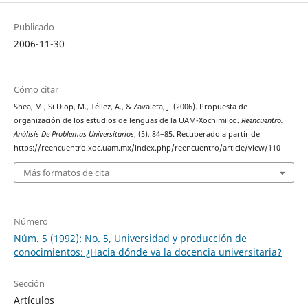
Publicado
2006-11-30
Cómo citar
Shea, M., Si Diop, M., Téllez, A., & Zavaleta, J. (2006). Propuesta de
organización de los estudios de lenguas de la UAM-Xochimilco.
Reencuentro.
Análisis De Problemas Universitarios
, (5), 84–85. Recuperado a partir de
https://reencuentro.xoc.uam.mx/index.php/reencuentro/article/view/110
Más formatos de cita
Número
Núm. 5 (1992): No. 5, Universidad y producción de
conocimientos: ¿Hacia dónde va la docencia universitaria?
Sección
Artículos