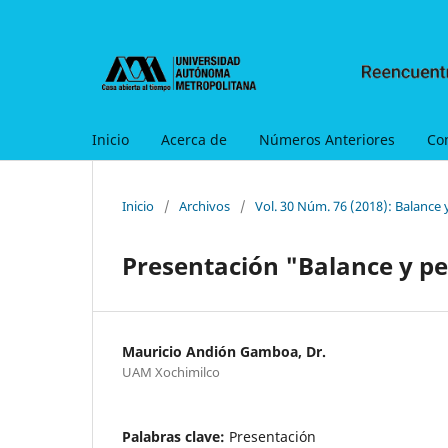
Inicio
Acerca de
Números Anteriores
Co
Inicio
/
Archivos
/
Vol. 30 Núm. 76 (2018): Balance 
Presentación "Balance y pe
Mauricio Andión Gamboa, Dr.
UAM Xochimilco
Palabras clave:
Presentación