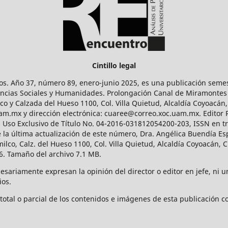
Cintillo legal
os. Año 37, número 89, enero-junio 2025, es una publicación sem
Ciencias Sociales y Humanidades. Prolongación Canal de Miramontes
ico y Calzada del Hueso 1100, Col. Villa Quietud, Alcaldía Coyoacán,
uam.mx y dirección electrónica: cuaree@correo.xoc.uam.mx. Editor
l Uso Exclusivo de Título No. 04-2016-031812054200-203, ISSN en tr
 última actualización de este número, Dra. Angélica Buendía Esp
o, Calz. del Hueso 1100, Col. Villa Quietud, Alcaldía Coyoacán, C
. Tamaño del archivo 7.1 MB.
ariamente expresan la opinión del director o editor en jefe, ni una
ios.
tal o parcial de los contenidos e imágenes de esta publicación con