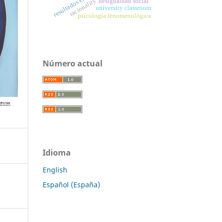
resultados educativos
racionality
desigualdad social
university classroom
psicología fenomenológica
Número actual
Idioma
English
Español (España)