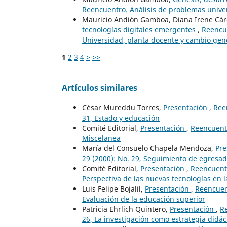
Reencuentro. Análisis de problemas univer
Mauricio Andión Gamboa, Diana Irene Cá
tecnologías digitales emergentes
,
Reencue
Universidad, planta docente y cambio gen
1
2
3
4
>
>>
Artículos similares
César Mureddu Torres,
Presentación
,
Ree
31, Estado y educación
Comité Editorial,
Presentación
,
Reencuentr
Miscelanea
María del Consuelo Chapela Mendoza,
Pre
29 (2000): No. 29, Seguimiento de egresa
Comité Editorial,
Presentación
,
Reencuentr
Perspectiva de las nuevas tecnologías en 
Luis Felipe Bojalil,
Presentación
,
Reencuent
Evaluación de la educación superior
Patricia Ehrlich Quintero,
Presentación
,
Re
26, La investigación como estrategia didác