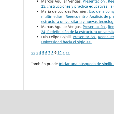
Marcos Aguilar Vengas,
Presentación
,
Ree
25, Instrucciones y práctica educativas: la
María de Lourdes Fournier,
Uso de la comp
multimedios
,
Reencuentro. Análisis de pro
estructura universitaria y nuevas tecnolog
Marcos Aguilar Vengas,
Presentación
,
Ree
24, Redefinición de la estructura universit
Luis Felipe Bojalil,
Presentación
,
Reencuent
Universidad hacia el siglo XXI
<<
<
4
5
6
7
8
9
10
>
>>
También puede
Iniciar una búsqueda de simili