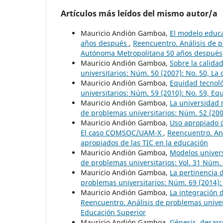
Artículos más leídos del mismo autor/a
Mauricio Andión Gamboa,
El modelo educ
años después
,
Reencuentro. Análisis de p
Autónoma Metropolitana 50 años después
Mauricio Andión Gamboa,
Sobre la calida
universitarios: Núm. 50 (2007): No. 50, La
Mauricio Andión Gamboa,
Equidad tecnoló
universitarios: Núm. 59 (2010): No. 59, Eq
Mauricio Andión Gamboa,
La universidad 
de problemas universitarios: Núm. 52 (200
Mauricio Andión Gamboa,
Uso apropiado d
El caso COMSOC/UAM-X
,
Reencuentro. Aná
apropiados de las TIC en la educación
Mauricio Andión Gamboa,
Modelos univers
de problemas universitarios: Vol. 31 Núm.
Mauricio Andión Gamboa,
La pertinencia 
problemas universitarios: Núm. 69 (2014)
Mauricio Andión Gamboa,
La integración 
Reencuentro. Análisis de problemas univers
Educación Superior
Mauricio Andión Gamboa,
Génesis, desarr