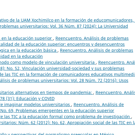
ativo de la UAM Xochimilco en la formación de educomunicadores,
roblemas universitarios: Vol. 36 Núm. 87 (2024): La Universidad
d en la educación superior
,
Reencuentro. Análisis de problemas
 calidad de la educación superior: encuentros y desencuentros
gica en la educación básica
,
Reencuentro. Análisis de problemas
uidad en la educación
nodo como modelo de vinculación universitaria
,
Reencuentro. Anál
8): No. 52, Vinculación universidad-sociedad y sus problemas
e las TIC en la formación de comunicadores educativos multimedi
lisis de problemas universitarios: Vol. 28 Núm. 72 (2016): Usos
itarios alternativos en tiempos de pandemia:
,
Reencuentro. Análi
 78 (31): Educación y COVID
de imaginar modelos universitarios
,
Reencuentro. Análisis de
: No. 69, Problemas emergentes en la educación superior
de las TIC a la educación formal como problema de investigación
,
itarios: Núm. 62 (2012): No. 62, Apropiación social de las TIC en l
ollo y perspectivas del normalismo preescolar en México
,