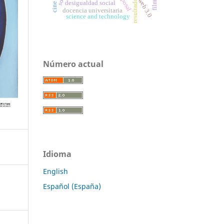
disposal
web 3.0
desigualdad social
docencia universitaria
science and technology
Número actual
Idioma
English
Español (España)