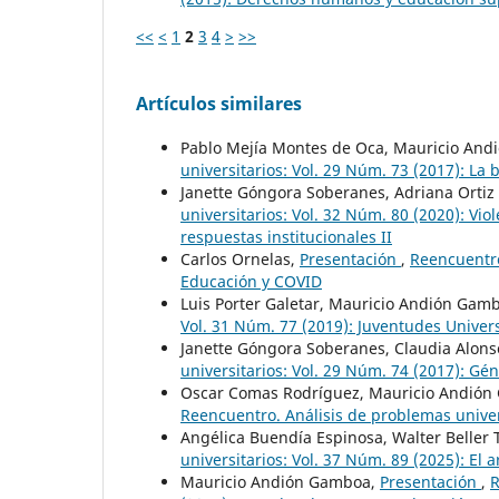
<<
<
1
2
3
4
>
>>
Artículos similares
Pablo Mejía Montes de Oca, Mauricio An
universitarios: Vol. 29 Núm. 73 (2017): La
Janette Góngora Soberanes, Adriana Ortiz
universitarios: Vol. 32 Núm. 80 (2020): Vio
respuestas institucionales II
Carlos Ornelas,
Presentación
,
Reencuentro
Educación y COVID
Luis Porter Galetar, Mauricio Andión Gam
Vol. 31 Núm. 77 (2019): Juventudes Univers
Janette Góngora Soberanes, Claudia Alon
universitarios: Vol. 29 Núm. 74 (2017): Gé
Oscar Comas Rodríguez, Mauricio Andió
Reencuentro. Análisis de problemas univer
Angélica Buendía Espinosa, Walter Beller
universitarios: Vol. 37 Núm. 89 (2025): El a
Mauricio Andión Gamboa,
Presentación
,
R