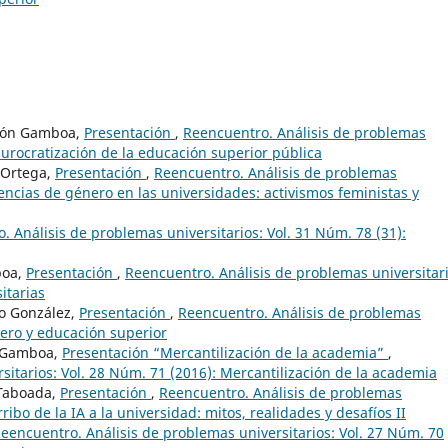
dión Gamboa,
Presentación
,
Reencuentro. Análisis de problemas
 burocratización de la educación superior pública
 Ortega,
Presentación
,
Reencuentro. Análisis de problemas
lencias de género en las universidades: activismos feministas y
. Análisis de problemas universitarios: Vol. 31 Núm. 78 (31):
boa,
Presentación
,
Reencuentro. Análisis de problemas universitari
itarias
so González,
Presentación
,
Reencuentro. Análisis de problemas
nero y educación superior
n Gamboa,
Presentación “Mercantilización de la academia”
,
sitarios: Vol. 28 Núm. 71 (2016): Mercantilización de la academia
 Taboada,
Presentación
,
Reencuentro. Análisis de problemas
rribo de la IA a la universidad: mitos, realidades y desafíos II
eencuentro. Análisis de problemas universitarios: Vol. 27 Núm. 70