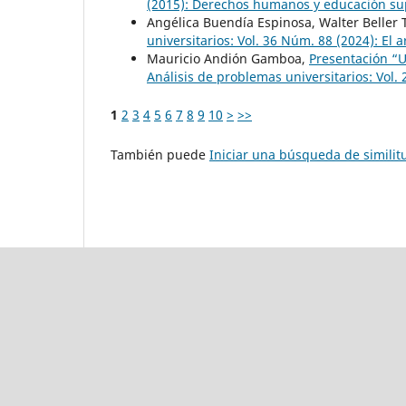
(2015): Derechos humanos y educación su
Angélica Buendía Espinosa, Walter Beller
universitarios: Vol. 36 Núm. 88 (2024): El a
Mauricio Andión Gamboa,
Presentación “U
Análisis de problemas universitarios: Vol.
1
2
3
4
5
6
7
8
9
10
>
>>
También puede
Iniciar una búsqueda de simili