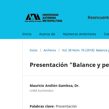
Inicio
Acerca de
Números Anteriores
Co
Inicio
/
Archivos
/
Vol. 30 Núm. 76 (2018): Balance 
Presentación "Balance y pe
Mauricio Andión Gamboa, Dr.
UAM Xochimilco
Palabras clave:
Presentación