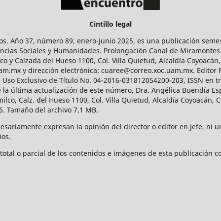
Cintillo legal
os. Año 37, número 89, enero-junio 2025, es una publicación sem
Ciencias Sociales y Humanidades. Prolongación Canal de Miramontes
ico y Calzada del Hueso 1100, Col. Villa Quietud, Alcaldía Coyoacán,
uam.mx y dirección electrónica: cuaree@correo.xoc.uam.mx. Editor
l Uso Exclusivo de Título No. 04-2016-031812054200-203, ISSN en tr
 última actualización de este número, Dra. Angélica Buendía Esp
o, Calz. del Hueso 1100, Col. Villa Quietud, Alcaldía Coyoacán, C
. Tamaño del archivo 7.1 MB.
ariamente expresan la opinión del director o editor en jefe, ni una
ios.
tal o parcial de los contenidos e imágenes de esta publicación con