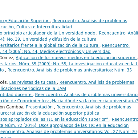
mo y Educación Superior
,
Reencuentro. Análisis de problemas
ucación, Cultura e Interculturalidad
o principio articulador de la Universidad nodo
,
Reencuentro. Análi
): No. 39, Universidad y difusión de la cultura
rsitarios frente a la globalización de la cultura
,
Reencuentro.
 44 (2006): No. 44, Medios electrónicos y Universidad
 Gómez,
Aplicación de los nuevos medios en la educación superior
,
sitarios: Núm. 55 (2009): No. 55, La investigación educativa en la
odo
,
Reencuentro. Análisis de problemas universitarios: Núm. 35
cés,
Las revistas de tu casa
,
Reencuentro. Análisis de problemas
blicaciones periódicas de la UAM
entidad docente
,
Reencuentro. Análisis de problemas universitario
cción de Conocimientos: ¿Hacia dónde va la docencia universitaria?
dión Gamboa,
Presentación
,
Reencuentro. Análisis de problemas
 burocratización de la educación superior pública
sos apropiados de las TIC en la educación superior“
,
Reencuentro
 28 Núm. 72 (2016): Usos apropiados de las TIC en la educación
eencuentro. Análisis de problemas universitarios: Vol. 27 Núm. 70
perior