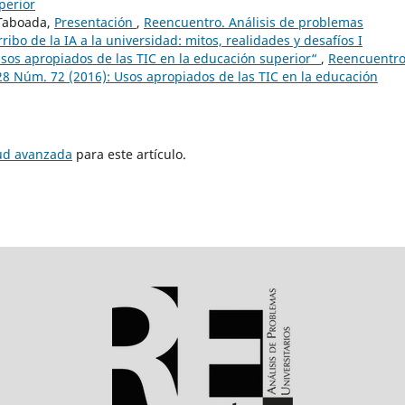
perior
 Taboada,
Presentación
,
Reencuentro. Análisis de problemas
rribo de la IA a la universidad: mitos, realidades y desafíos I
sos apropiados de las TIC en la educación superior“
,
Reencuentro
 28 Núm. 72 (2016): Usos apropiados de las TIC en la educación
tud avanzada
para este artículo.