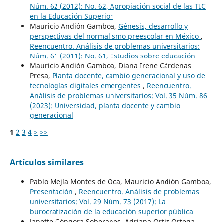
Núm. 62 (2012): No. 62, Apropiación social de las TIC
en la Educación Superior
Mauricio Andión Gamboa,
Génesis, desarrollo y
perspectivas del normalismo preescolar en México
,
Reencuentro. Análisis de problemas universitarios:
Núm. 61 (2011): No. 61, Estudios sobre educación
Mauricio Andión Gamboa, Diana Irene Cárdenas
Presa,
Planta docente, cambio generacional y uso de
tecnologías digitales emergentes
,
Reencuentro.
Análisis de problemas universitarios: Vol. 35 Núm. 86
(2023): Universidad, planta docente y cambio
generacional
1
2
3
4
>
>>
Artículos similares
Pablo Mejía Montes de Oca, Mauricio Andión Gamboa,
Presentación
,
Reencuentro. Análisis de problemas
universitarios: Vol. 29 Núm. 73 (2017): La
burocratización de la educación superior pública
Janette Góngora Soberanes, Adriana Ortiz Ortega,