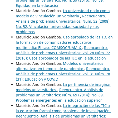
problemas universitarios: Núm. 59 (2010): No. 59,
Equidad en la educación
Mauricio Andión Gamboa,
La universidad nodo como
modelo de vinculación universitaria
,
Reencuentro.
Análisis de problemas universitarios: Núm. 52 (2008):
No. 52, Vinculación universidad-sociedad y sus
problemas
Mauricio Andión Gamboa,
Uso apropiado de las TIC en
la formación de comunicadores educativos
multimedia: El caso COMSOC/UAM-X
,
Reencuentro.
Análisis de problemas universitarios: Vol. 28 Núm. 72
(2016): Usos apropiados de las TIC en la educación
Mauricio Andión Gamboa,
Modelos universitarios
alternativos en tiempos de pandemia:
,
Reencuentro.
Análisis de problemas universitarios: Vol. 31 Núm. 78
(31): Educación y COVID
Mauricio Andión Gamboa,
La pertinencia de imaginar
modelos universitarios
,
Reencuentro. Análisis de
problemas universitarios: Núm. 69 (2014): No. 69,
Problemas emergentes en la educación superior
Mauricio Andión Gamboa,
La integración de las TIC a
la educación formal como problema de investigación
,
Reencuentro. Análisis de problemas universitarios: