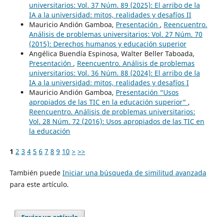
universitarios: Vol. 37 Núm. 89 (2025): El arribo de la
IA a la universidad: mitos, realidades y desafíos II
Mauricio Andión Gamboa,
Presentación
,
Reencuentro.
Análisis de problemas universitarios: Vol. 27 Núm. 70
(2015): Derechos humanos y educación superior
Angélica Buendía Espinosa, Walter Beller Taboada,
Presentación
,
Reencuentro. Análisis de problemas
universitarios: Vol. 36 Núm. 88 (2024): El arribo de la
IA a la universidad: mitos, realidades y desafíos I
Mauricio Andión Gamboa,
Presentación “Usos
apropiados de las TIC en la educación superior“
,
Reencuentro. Análisis de problemas universitarios:
Vol. 28 Núm. 72 (2016): Usos apropiados de las TIC en
la educación
1
2
3
4
5
6
7
8
9
10
>
>>
También puede
Iniciar una búsqueda de similitud avanzada
para este artículo.