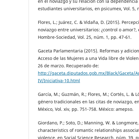
en el noviazgo y su relación con la dependencia
estudiantes universitarios, en psicumex, Vol. 5, 
Flores, L.; Juárez, C. & Vidaña, D. (2015). Percepc
noviazgo entre universitarios: ¿control o amor?,
Hombre-Sociedad, Vol. 25, núm. 1, pp. 47-61.
Gaceta Parlamentaria (2015). Reformas y adicion
Acceso de las Mujeres a una Vida libre de Violen
26 de marzo. Recuperado de:
http://gaceta.diputados.gob.mx/Black/Gaceta/
IV/Iniciativa-10.html
García, M.; Guzmán, R.; Flores, M.; Cortés, L. & L
género tradicionales en las citas de noviazgo, en
México, Vol. xiv, pp. 751-758. México: amepso.
Giordano, P.; Soto, D.; Manning, W. & Longmore,
characteristics of romantic relationships associ
violence, en Social Science Research, núm. 39, p