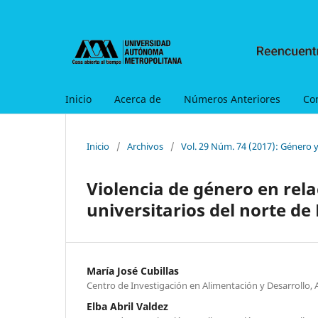
Inicio
Acerca de
Números Anteriores
Co
Inicio
/
Archivos
/
Vol. 29 Núm. 74 (2017): Género 
Violencia de género en rel
universitarios del norte de
María José Cubillas
Centro de Investigación en Alimentación y Desarrollo, A
Elba Abril Valdez