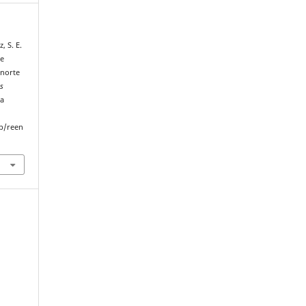
, S. E.
de
 norte
as
 a
p/reen