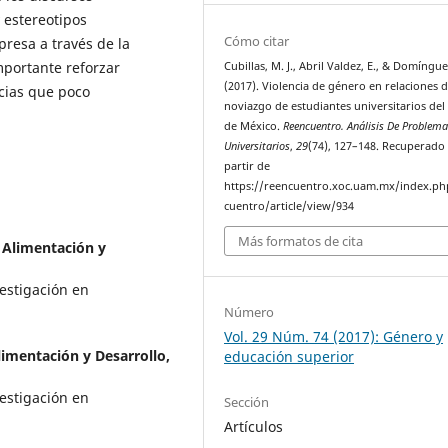
 estereotipos
Cómo citar
presa a través de la
mportante reforzar
Cubillas, M. J., Abril Valdez, E., & Domínguez
(2017). Violencia de género en relaciones 
cias que poco
noviazgo de estudiantes universitarios del
de México.
Reencuentro. Análisis De Problem
Universitarios
,
29
(74), 127–148. Recuperado
partir de
https://reencuentro.xoc.uam.mx/index.ph
cuentro/article/view/934
Más formatos de cita
 Alimentación y
vestigación en
Número
Vol. 29 Núm. 74 (2017): Género y
limentación y Desarrollo,
educación superior
vestigación en
Sección
Artículos