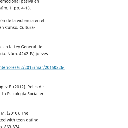
 emocional pasiva en
núm. 1, pp. 4-18.
ión de la violencia en el
 en Cuhso. Cultura-
es a la Ley General de
cia. Núm. 4242-IV, jueves
Anteriores/62/2015/mar/20150326-
ópez F. (2012). Roles de
 La Psicología Social en
 M. (2010). The
ated with teen dating
p. 863-874.