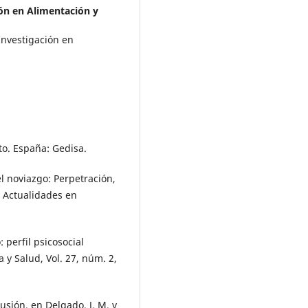
ón en Alimentación y
Investigación en
to. España: Gedisa.
el noviazgo: Perpetración,
n Actualidades en
: perfil psicosocial
a y Salud, Vol. 27, núm. 2,
usión, en Delgado, J. M. y