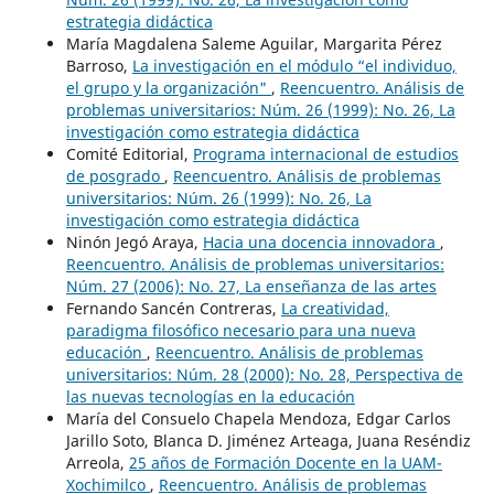
estrategia didáctica
María Magdalena Saleme Aguilar, Margarita Pérez
Barroso,
La investigación en el módulo “el individuo,
el grupo y la organización"
,
Reencuentro. Análisis de
problemas universitarios: Núm. 26 (1999): No. 26, La
investigación como estrategia didáctica
Comité Editorial,
Programa internacional de estudios
de posgrado
,
Reencuentro. Análisis de problemas
universitarios: Núm. 26 (1999): No. 26, La
investigación como estrategia didáctica
Ninón Jegó Araya,
Hacia una docencia innovadora
,
Reencuentro. Análisis de problemas universitarios:
Núm. 27 (2006): No. 27, La enseñanza de las artes
Fernando Sancén Contreras,
La creatividad,
paradigma filosófico necesario para una nueva
educación
,
Reencuentro. Análisis de problemas
universitarios: Núm. 28 (2000): No. 28, Perspectiva de
las nuevas tecnologías en la educación
María del Consuelo Chapela Mendoza, Edgar Carlos
Jarillo Soto, Blanca D. Jiménez Arteaga, Juana Reséndiz
Arreola,
25 años de Formación Docente en la UAM-
Xochimilco
,
Reencuentro. Análisis de problemas