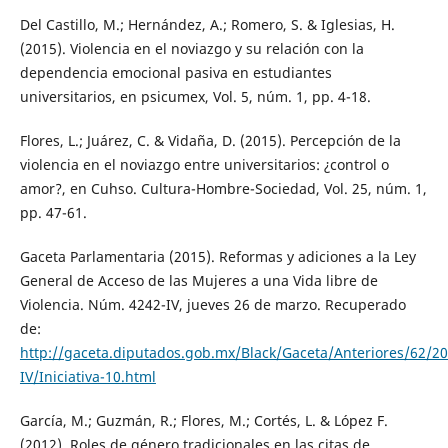
Del Castillo, M.; Hernández, A.; Romero, S. & Iglesias, H.
(2015). Violencia en el noviazgo y su relación con la
dependencia emocional pasiva en estudiantes
universitarios, en psicumex, Vol. 5, núm. 1, pp. 4-18.
Flores, L.; Juárez, C. & Vidaña, D. (2015). Percepción de la
violencia en el noviazgo entre universitarios: ¿control o
amor?, en Cuhso. Cultura-Hombre-Sociedad, Vol. 25, núm. 1,
pp. 47-61.
Gaceta Parlamentaria (2015). Reformas y adiciones a la Ley
General de Acceso de las Mujeres a una Vida libre de
Violencia. Núm. 4242-IV, jueves 26 de marzo. Recuperado
de:
http://gaceta.diputados.gob.mx/Black/Gaceta/Anteriores/62/
IV/Iniciativa-10.html
García, M.; Guzmán, R.; Flores, M.; Cortés, L. & López F.
(2012). Roles de género tradicionales en las citas de