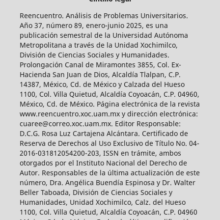
Reencuentro. Análisis de Problemas Universitarios.
Año 37, número 89, enero-junio 2025, es una
publicación semestral de la Universidad Autónoma
Metropolitana a través de la Unidad Xochimilco,
División de Ciencias Sociales y Humanidades.
Prolongación Canal de Miramontes 3855, Col. Ex-
Hacienda San Juan de Dios, Alcaldía Tlalpan, C.P.
14387, México, Cd. de México y Calzada del Hueso
1100, Col. Villa Quietud, Alcaldía Coyoacán, C.P. 04960,
México, Cd. de México. Página electrónica de la revista
www.reencuentro.xoc.uam.mx y dirección electrónica:
cuaree@correo.xoc.uam.mx. Editor Responsable:
D.C.G. Rosa Luz Cartajena Alcántara. Certificado de
Reserva de Derechos al Uso Exclusivo de Título No. 04-
2016-031812054200-203, ISSN en trámite, ambos
otorgados por el Instituto Nacional del Derecho de
Autor. Responsables de la última actualización de este
número, Dra. Angélica Buendía Espinosa y Dr. Walter
Beller Taboada, División de Ciencias Sociales y
Humanidades, Unidad Xochimilco, Calz. del Hueso
1100, Col. Villa Quietud, Alcaldía Coyoacán, C.P. 04960