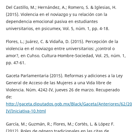
Del Castillo, M.; Hernández, A.; Romero, S. & Iglesias, H.
(2015). Violencia en el noviazgo y su relación con la
dependencia emocional pasiva en estudiantes
universitarios, en psicumex, Vol. 5, núm. 1, pp. 4-18.
Flores, L.; Juárez, C. & Vidaña, D. (2015). Percepción de la
violencia en el noviazgo entre universitarios: ¿control o
amor?, en Cuhso. Cultura-Hombre-Sociedad, Vol. 25, núm. 1,
pp. 47-61.
Gaceta Parlamentaria (2015). Reformas y adiciones a la Ley
General de Acceso de las Mujeres a una Vida libre de
Violencia. Núm. 4242-IV, jueves 26 de marzo. Recuperado
de:
http://gaceta.diputados.gob.mx/Black/Gaceta/Anteriores/62/
IV/Iniciativa-10.html
García, M.; Guzmán, R.; Flores, M.; Cortés, L. & López F.
(2012). Roles de género tradicionales en las citas de