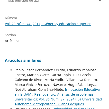
Más formatos de cita
Número
Vol. 29 Núm. 74 (2017): Género y educación superior
Sección
Artículos
Artículos similares
Pablo César Hernández Cerrito, Eduardo Peñalosa
Castro, Marian Yvette García Tapia, Luis García
Galeano de Rivas, María Yadira Villanueva Romero,
Marco Vinicio Ferruzca Navarro, Hugo Pablo Leyva,
Noé Abraham González-Nieto,
Innovación Educativa
en la UAM
,
Reencuentro. Análisis de problemas
universitarios: Vol. 36 Núm. 87 (2024): La Universidad
Autónoma Metropolitana 50 años después
Walter Beller Taboada,
Universidad, racionalidad