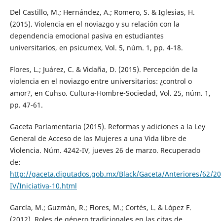
Del Castillo, M.; Hernández, A.; Romero, S. & Iglesias, H.
(2015). Violencia en el noviazgo y su relación con la
dependencia emocional pasiva en estudiantes
universitarios, en psicumex, Vol. 5, núm. 1, pp. 4-18.
Flores, L.; Juárez, C. & Vidaña, D. (2015). Percepción de la
violencia en el noviazgo entre universitarios: ¿control o
amor?, en Cuhso. Cultura-Hombre-Sociedad, Vol. 25, núm. 1,
pp. 47-61.
Gaceta Parlamentaria (2015). Reformas y adiciones a la Ley
General de Acceso de las Mujeres a una Vida libre de
Violencia. Núm. 4242-IV, jueves 26 de marzo. Recuperado
de:
http://gaceta.diputados.gob.mx/Black/Gaceta/Anteriores/62/
IV/Iniciativa-10.html
García, M.; Guzmán, R.; Flores, M.; Cortés, L. & López F.
(2012). Roles de género tradicionales en las citas de