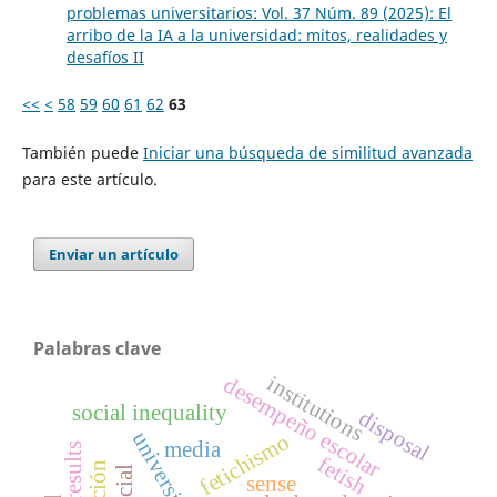
problemas universitarios: Vol. 37 Núm. 89 (2025): El
arribo de la IA a la universidad: mitos, realidades y
desafíos II
<<
<
58
59
60
61
62
63
También puede
Iniciar una búsqueda de similitud avanzada
para este artículo.
Enviar un artículo
Palabras clave
institutions
desempeño escolar
social inequality
disposal
universidad
fetichismo
media
fetish
sense