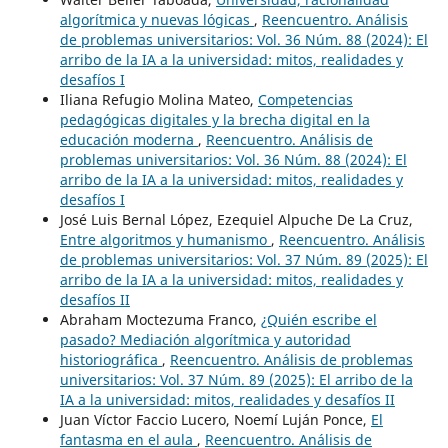
algorítmica y nuevas lógicas
,
Reencuentro. Análisis
de problemas universitarios: Vol. 36 Núm. 88 (2024): El
arribo de la IA a la universidad: mitos, realidades y
desafíos I
Iliana Refugio Molina Mateo,
Competencias
pedagógicas digitales y la brecha digital en la
educación moderna
,
Reencuentro. Análisis de
problemas universitarios: Vol. 36 Núm. 88 (2024): El
arribo de la IA a la universidad: mitos, realidades y
desafíos I
José Luis Bernal López, Ezequiel Alpuche De La Cruz,
Entre algoritmos y humanismo
,
Reencuentro. Análisis
de problemas universitarios: Vol. 37 Núm. 89 (2025): El
arribo de la IA a la universidad: mitos, realidades y
desafíos II
Abraham Moctezuma Franco,
¿Quién escribe el
pasado? Mediación algorítmica y autoridad
historiográfica
,
Reencuentro. Análisis de problemas
universitarios: Vol. 37 Núm. 89 (2025): El arribo de la
IA a la universidad: mitos, realidades y desafíos II
Juan Víctor Faccio Lucero, Noemí Luján Ponce,
El
fantasma en el aula
,
Reencuentro. Análisis de