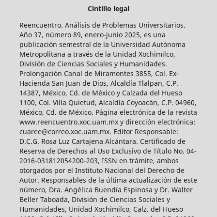
Cintillo legal
Reencuentro. Análisis de Problemas Universitarios.
Año 37, número 89, enero-junio 2025, es una
publicación semestral de la Universidad Autónoma
Metropolitana a través de la Unidad Xochimilco,
División de Ciencias Sociales y Humanidades.
Prolongación Canal de Miramontes 3855, Col. Ex-
Hacienda San Juan de Dios, Alcaldía Tlalpan, C.P.
14387, México, Cd. de México y Calzada del Hueso
1100, Col. Villa Quietud, Alcaldía Coyoacán, C.P. 04960,
México, Cd. de México. Página electrónica de la revista
www.reencuentro.xoc.uam.mx y dirección electrónica:
cuaree@correo.xoc.uam.mx. Editor Responsable:
D.C.G. Rosa Luz Cartajena Alcántara. Certificado de
Reserva de Derechos al Uso Exclusivo de Título No. 04-
2016-031812054200-203, ISSN en trámite, ambos
otorgados por el Instituto Nacional del Derecho de
Autor. Responsables de la última actualización de este
número, Dra. Angélica Buendía Espinosa y Dr. Walter
Beller Taboada, División de Ciencias Sociales y
Humanidades, Unidad Xochimilco, Calz. del Hueso