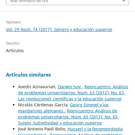
Más formatos de cita
Número
Vol. 29 Núm. 74 (2017): Género y educación superior
Sección
Artículos
Artículos similares
Avedis Aznavurian,
Darwin hoy
,
Reencuentro. Análisis
de problemas universitarios: Núm. 63 (2012): No. 63,
Las revoluciones científicas y la educación superior
Nicolás Cárdenas García,
Georg Simmel y los
mandarines alemanes
,
Reencuentro. Análisis de
problemas universitarios: Núm. 65 (2013): No. 65,
Sujeto, Subjetividad y educación superior
José Antonio Paoli Bolio,
Husserl y la fenomenología
trascendental
,
Reencuentro. Análisis de problemas