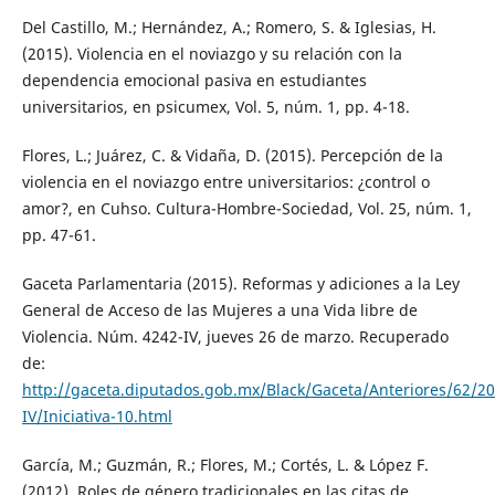
Del Castillo, M.; Hernández, A.; Romero, S. & Iglesias, H.
(2015). Violencia en el noviazgo y su relación con la
dependencia emocional pasiva en estudiantes
universitarios, en psicumex, Vol. 5, núm. 1, pp. 4-18.
Flores, L.; Juárez, C. & Vidaña, D. (2015). Percepción de la
violencia en el noviazgo entre universitarios: ¿control o
amor?, en Cuhso. Cultura-Hombre-Sociedad, Vol. 25, núm. 1,
pp. 47-61.
Gaceta Parlamentaria (2015). Reformas y adiciones a la Ley
General de Acceso de las Mujeres a una Vida libre de
Violencia. Núm. 4242-IV, jueves 26 de marzo. Recuperado
de:
http://gaceta.diputados.gob.mx/Black/Gaceta/Anteriores/62/
IV/Iniciativa-10.html
García, M.; Guzmán, R.; Flores, M.; Cortés, L. & López F.
(2012). Roles de género tradicionales en las citas de