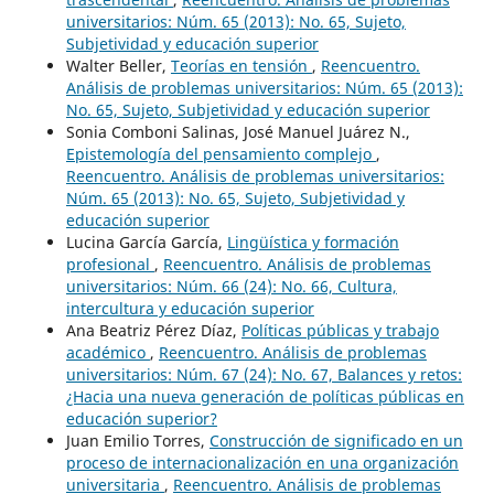
universitarios: Núm. 65 (2013): No. 65, Sujeto,
Subjetividad y educación superior
Walter Beller,
Teorías en tensión
,
Reencuentro.
Análisis de problemas universitarios: Núm. 65 (2013):
No. 65, Sujeto, Subjetividad y educación superior
Sonia Comboni Salinas, José Manuel Juárez N.,
Epistemología del pensamiento complejo
,
Reencuentro. Análisis de problemas universitarios:
Núm. 65 (2013): No. 65, Sujeto, Subjetividad y
educación superior
Lucina García García,
Lingüística y formación
profesional
,
Reencuentro. Análisis de problemas
universitarios: Núm. 66 (24): No. 66, Cultura,
intercultura y educación superior
Ana Beatriz Pérez Díaz,
Políticas públicas y trabajo
académico
,
Reencuentro. Análisis de problemas
universitarios: Núm. 67 (24): No. 67, Balances y retos:
¿Hacia una nueva generación de políticas públicas en
educación superior?
Juan Emilio Torres,
Construcción de significado en un
proceso de internacionalización en una organización
universitaria
,
Reencuentro. Análisis de problemas