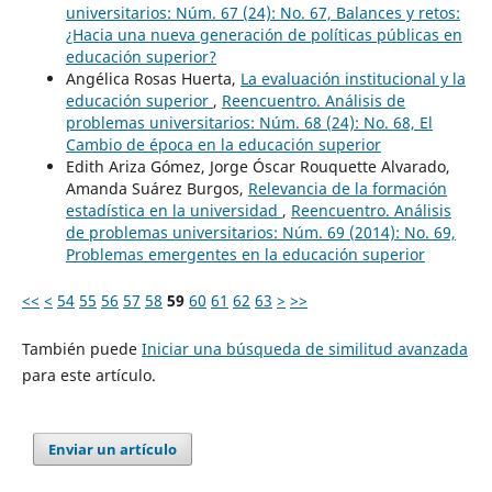
universitarios: Núm. 67 (24): No. 67, Balances y retos:
¿Hacia una nueva generación de políticas públicas en
educación superior?
Angélica Rosas Huerta,
La evaluación institucional y la
educación superior
,
Reencuentro. Análisis de
problemas universitarios: Núm. 68 (24): No. 68, El
Cambio de época en la educación superior
Edith Ariza Gómez, Jorge Óscar Rouquette Alvarado,
Amanda Suárez Burgos,
Relevancia de la formación
estadística en la universidad
,
Reencuentro. Análisis
de problemas universitarios: Núm. 69 (2014): No. 69,
Problemas emergentes en la educación superior
<<
<
54
55
56
57
58
59
60
61
62
63
>
>>
También puede
Iniciar una búsqueda de similitud avanzada
para este artículo.
Enviar un artículo