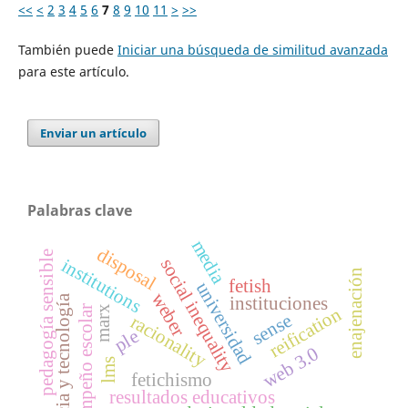
<<
<
2
3
4
5
6
7
8
9
10
11
>
>>
También puede
Iniciar una búsqueda de similitud avanzada
para este artículo.
Enviar un artículo
Palabras clave
media
disposal
pedagogía sensible
institutions
social inequality
enajenación
fetish
universidad
weber
instituciones
ciencia y tecnología
marx
desempeño escolar
reification
sense
racionality
ple
web 3.0
lms
fetichismo
resultados educativos