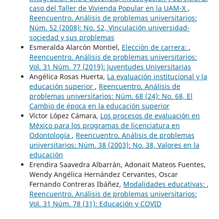
caso del Taller de Vivienda Popular en la UAM-X
,
Reencuentro. Análisis de problemas universitarios:
Núm. 52 (2008): No. 52, Vinculación universidad-
sociedad y sus problemas
Esmeralda Alarcón Montiel,
Elección de carrera:
,
Reencuentro. Análisis de problemas universitarios:
Vol. 31 Núm. 77 (2019): Juventudes Universitarias
Angélica Rosas Huerta,
La evaluación institucional y la
educación superior
,
Reencuentro. Análisis de
problemas universitarios: Núm. 68 (24): No. 68, El
Cambio de época en la educación superior
Víctor López Cámara,
Los procesos de evaluación en
México para los programas de licenciatura en
Odontología
,
Reencuentro. Análisis de problemas
universitarios: Núm. 38 (2003): No. 38, Valores en la
educación
Erendira Saavedra Albarrán, Adonait Mateos Fuentes,
Wendy Angélica Hernández Cervantes, Oscar
Fernando Contreras Ibáñez,
Modalidades educativas:
,
Reencuentro. Análisis de problemas universitarios:
Vol. 31 Núm. 78 (31): Educación y COVID