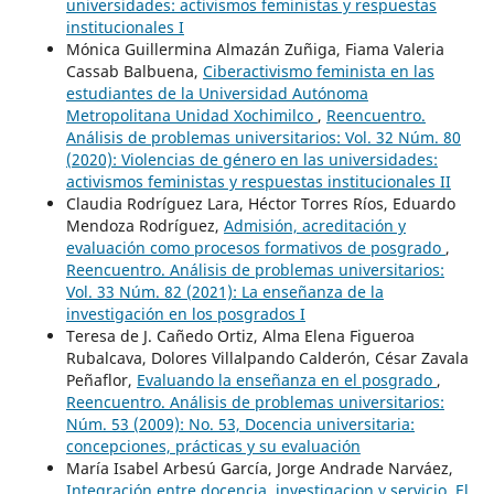
universidades: activismos feministas y respuestas
institucionales I
Mónica Guillermina Almazán Zuñiga, Fiama Valeria
Cassab Balbuena,
Ciberactivismo feminista en las
estudiantes de la Universidad Autónoma
Metropolitana Unidad Xochimilco
,
Reencuentro.
Análisis de problemas universitarios: Vol. 32 Núm. 80
(2020): Violencias de género en las universidades:
activismos feministas y respuestas institucionales II
Claudia Rodríguez Lara, Héctor Torres Ríos, Eduardo
Mendoza Rodríguez,
Admisión, acreditación y
evaluación como procesos formativos de posgrado
,
Reencuentro. Análisis de problemas universitarios:
Vol. 33 Núm. 82 (2021): La enseñanza de la
investigación en los posgrados I
Teresa de J. Cañedo Ortiz, Alma Elena Figueroa
Rubalcava, Dolores Villalpando Calderón, César Zavala
Peñaflor,
Evaluando la enseñanza en el posgrado
,
Reencuentro. Análisis de problemas universitarios:
Núm. 53 (2009): No. 53, Docencia universitaria:
concepciones, prácticas y su evaluación
María Isabel Arbesú García, Jorge Andrade Narváez,
Integración entre docencia, investigacion y servicio. El