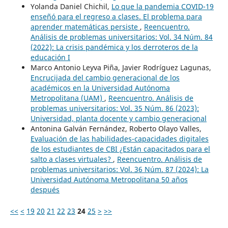
Yolanda Daniel Chichil,
Lo que la pandemia COVID-19
enseñó para el regreso a clases. El problema para
aprender matemáticas persiste
,
Reencuentro.
Análisis de problemas universitarios: Vol. 34 Núm. 84
(2022): La crisis pandémica y los derroteros de la
educación I
Marco Antonio Leyva Piña, Javier Rodríguez Lagunas,
Encrucijada del cambio generacional de los
académicos en la Universidad Autónoma
Metropolitana (UAM)
,
Reencuentro. Análisis de
problemas universitarios: Vol. 35 Núm. 86 (2023):
Universidad, planta docente y cambio generacional
Antonina Galván Fernández, Roberto Olayo Valles,
Evaluación de las habilidades-capacidades digitales
de los estudiantes de CBI ¿Están capacitados para el
salto a clases virtuales?
,
Reencuentro. Análisis de
problemas universitarios: Vol. 36 Núm. 87 (2024): La
Universidad Autónoma Metropolitana 50 años
después
<<
<
19
20
21
22
23
24
25
>
>>