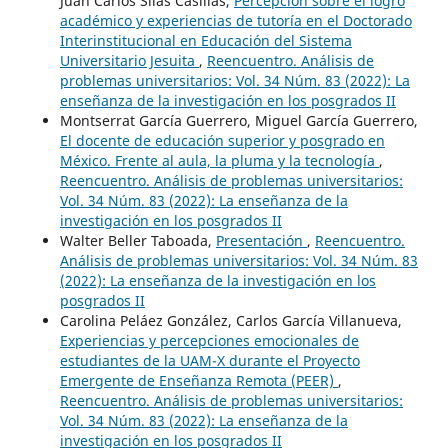
Juan Carlos Silas Casillas,
Percepción sobre el logro
académico y experiencias de tutoría en el Doctorado
Interinstitucional en Educación del Sistema
Universitario Jesuita
,
Reencuentro. Análisis de
problemas universitarios: Vol. 34 Núm. 83 (2022): La
enseñanza de la investigación en los posgrados II
Montserrat García Guerrero, Miguel García Guerrero,
El docente de educación superior y posgrado en
México. Frente al aula, la pluma y la tecnología
,
Reencuentro. Análisis de problemas universitarios:
Vol. 34 Núm. 83 (2022): La enseñanza de la
investigación en los posgrados II
Walter Beller Taboada,
Presentación
,
Reencuentro.
Análisis de problemas universitarios: Vol. 34 Núm. 83
(2022): La enseñanza de la investigación en los
posgrados II
Carolina Peláez González, Carlos García Villanueva,
Experiencias y percepciones emocionales de
estudiantes de la UAM-X durante el Proyecto
Emergente de Enseñanza Remota (PEER)
,
Reencuentro. Análisis de problemas universitarios:
Vol. 34 Núm. 83 (2022): La enseñanza de la
investigación en los posgrados II