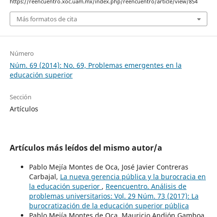
https://reencuentro.xoc.uam.mx/index.php/reencuentro/article/view/854
Más formatos de cita
Número
Núm. 69 (2014): No. 69, Problemas emergentes en la
educación superior
Sección
Artículos
Artículos más leídos del mismo autor/a
Pablo Mejía Montes de Oca, José Javier Contreras
Carbajal,
La nueva gerencia pública y la burocracia en
la educación superior
,
Reencuentro. Análisis de
problemas universitarios: Vol. 29 Núm. 73 (2017): La
burocratización de la educación superior pública
Pablo Mejía Montes de Oca, Mauricio Andión Gamboa,