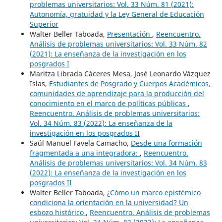
problemas universitarios: Vol. 33 Núm. 81 (2021):
Autonomía, gratuidad y la Ley General de Educación
Superior
Walter Beller Taboada,
Presentación
,
Reencuentro.
Análisis de problemas universitarios: Vol. 33 Núm. 82
(2021): La enseñanza de la investigación en los
posgrados I
Maritza Librada Cáceres Mesa, José Leonardo Vázquez
Islas,
Estudiantes de Posgrado y Cuerpos Académicos,
comunidades de aprendizaje para la producción del
conocimiento en el marco de políticas públicas
,
Reencuentro. Análisis de problemas universitarios:
Vol. 34 Núm. 83 (2022): La enseñanza de la
investigación en los posgrados II
Saúl Manuel Favela Camacho,
Desde una formación
fragmentada a una integradora:
,
Reencuentro.
Análisis de problemas universitarios: Vol. 34 Núm. 83
(2022): La enseñanza de la investigación en los
posgrados II
Walter Beller Taboada,
¿Cómo un marco epistémico
condiciona la orientación en la universidad? Un
esbozo histórico
,
Reencuentro. Análisis de problemas