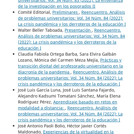
universitarios: Vol. 34 Núm. 83 (2022): La enseñanza
de la investigación en los posgrados II
Comité Editorial,
Preliminares
,
Reencuentro. Análisis
de problemas universitarios: Vol. 34 Núm. 84 (2022):
La crisis pandémica y los derroteros de la educación I
Walter Beller Taboada,
Presentación
,
Reencuentro.
Análisis de problemas universitarios: Vol. 34 Núm. 84
(2022): La crisis pandémica y los derroteros de la
educación I
Claudia Fabiola Ortega Barba, Sara Elvira Galbán
Lozano, Mónica del Carmen Meza Mejía,
Prácticas y
transición digital del profesorado universitario en la
diacronía de la pandemia
,
Reencuentro. Análisis de
problemas universitarios: Vol. 34 Núm. 84 (2022): La
crisis pandémica y los derroteros de la educación I
José Luis García Luna, José Luis Santana Fajardo,
Alejandro Kadsumi Tomatani Sánchez, María Elena
Rodríguez Pérez,
Aprendizaje basado en retos en
modalidad a distancia:
,
Reencuentro. Análisis de
problemas universitarios: Vol. 34 Núm. 84 (2022): La
crisis pandémica y los derroteros de la educación I
José Antonio Paoli Bolio, Héctor Javier Cortés
Maldonado,
Experiencias de la virtualidad en la