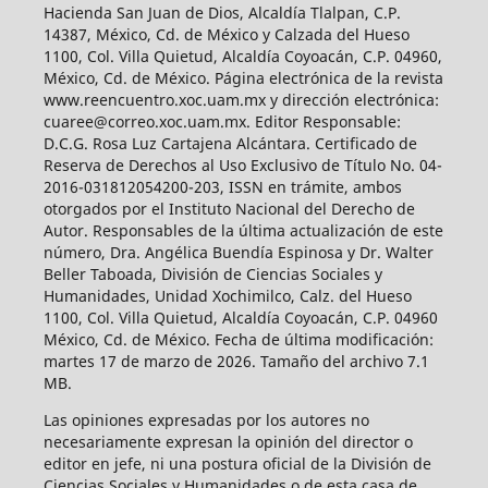
Hacienda San Juan de Dios, Alcaldía Tlalpan, C.P.
14387, México, Cd. de México y Calzada del Hueso
1100, Col. Villa Quietud, Alcaldía Coyoacán, C.P. 04960,
México, Cd. de México. Página electrónica de la revista
www.reencuentro.xoc.uam.mx y dirección electrónica:
cuaree@correo.xoc.uam.mx. Editor Responsable:
D.C.G. Rosa Luz Cartajena Alcántara. Certificado de
Reserva de Derechos al Uso Exclusivo de Título No. 04-
2016-031812054200-203, ISSN en trámite, ambos
otorgados por el Instituto Nacional del Derecho de
Autor. Responsables de la última actualización de este
número, Dra. Angélica Buendía Espinosa y Dr. Walter
Beller Taboada, División de Ciencias Sociales y
Humanidades, Unidad Xochimilco, Calz. del Hueso
1100, Col. Villa Quietud, Alcaldía Coyoacán, C.P. 04960
México, Cd. de México. Fecha de última modificación:
martes 17 de marzo de 2026. Tamaño del archivo 7.1
MB.
Las opiniones expresadas por los autores no
necesariamente expresan la opinión del director o
editor en jefe, ni una postura oficial de la División de
Ciencias Sociales y Humanidades o de esta casa de