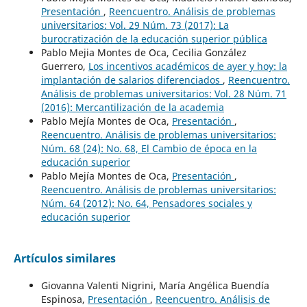
Presentación
,
Reencuentro. Análisis de problemas
universitarios: Vol. 29 Núm. 73 (2017): La
burocratización de la educación superior pública
Pablo Mejia Montes de Oca, Cecilia González
Guerrero,
Los incentivos académicos de ayer y hoy: la
implantación de salarios diferenciados
,
Reencuentro.
Análisis de problemas universitarios: Vol. 28 Núm. 71
(2016): Mercantilización de la academia
Pablo Mejía Montes de Oca,
Presentación
,
Reencuentro. Análisis de problemas universitarios:
Núm. 68 (24): No. 68, El Cambio de época en la
educación superior
Pablo Mejía Montes de Oca,
Presentación
,
Reencuentro. Análisis de problemas universitarios:
Núm. 64 (2012): No. 64, Pensadores sociales y
educación superior
Artículos similares
Giovanna Valenti Nigrini, María Angélica Buendía
Espinosa,
Presentación
,
Reencuentro. Análisis de