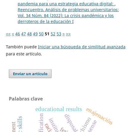
pandemia para una estrategia educativa digital:
,
Reencuentro. Análisis de problemas universitarios:
Vol. 34 Núm. 84 (2022): La crisis pandémica y los
derroteros de la educación I
<<
<
46
47
48
49
50
51
52
53
>
>>
También puede
Iniciar una búsqueda de similitud avanzada
para este artículo.
Enviar un artículo
Palabras clave
enajenación
educational results
disposal
reification
fetichismo
sense