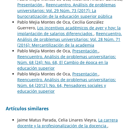
Presentación
,
Reencuentro. Análisis de problemas
universitarios: Vol. 29 Núm. 73 (2017): La
burocratización de la educación superior pública
Pablo Mejia Montes de Oca, Cecilia González
Guerrero,
Los incentivos académicos de ayer y hoy: la
implantación de salarios diferenciados
,
Reencuentro.
Análisis de problemas universitarios: Vol. 28 Núm. 71
(2016): Mercantilización de la academia
Pablo Mejía Montes de Oca,
Presentación
,
Reencuentro. Análisis de problemas universitarios:
Núm. 68 (24): No. 68, El Cambio de época en la
educación superior
Pablo Mejía Montes de Oca,
Presentación
,
Reencuentro. Análisis de problemas universitarios:
Núm. 64 (2012): No. 64, Pensadores sociales y
educación superior
Artículos similares
Jaime Matus Parada, Celia Linares Vieyra,
La carrera
docente y la profesionalización de la docencia
,