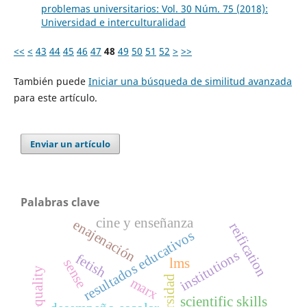
problemas universitarios: Vol. 30 Núm. 75 (2018):
Universidad e interculturalidad
<<
<
43
44
45
46
47
48
49
50
51
52
>
>>
También puede
Iniciar una búsqueda de similitud avanzada
para este artículo.
Enviar un artículo
Palabras clave
cine y enseñanza
enajenación
reification
resultados educativos
institutions
fetish
lms
sense
marx
scientific skills