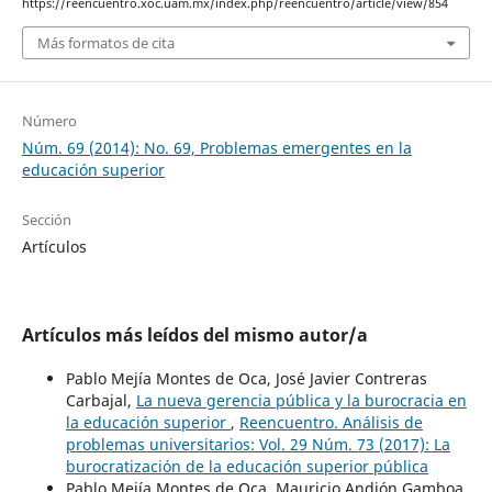
https://reencuentro.xoc.uam.mx/index.php/reencuentro/article/view/854
Más formatos de cita
Número
Núm. 69 (2014): No. 69, Problemas emergentes en la
educación superior
Sección
Artículos
Artículos más leídos del mismo autor/a
Pablo Mejía Montes de Oca, José Javier Contreras
Carbajal,
La nueva gerencia pública y la burocracia en
la educación superior
,
Reencuentro. Análisis de
problemas universitarios: Vol. 29 Núm. 73 (2017): La
burocratización de la educación superior pública
Pablo Mejía Montes de Oca, Mauricio Andión Gamboa,