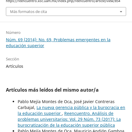
https://reencuentro.xoc.uam.mx/index.php/reencuentro/article/view/854
Más formatos de cita
Número
Núm. 69 (2014): No. 69, Problemas emergentes en la
educación superior
Sección
Artículos
Artículos más leídos del mismo autor/a
Pablo Mejía Montes de Oca, José Javier Contreras
Carbajal,
La nueva gerencia pública y la burocracia en
la educación superior
,
Reencuentro. Análisis de
problemas universitarios: Vol. 29 Núm. 73 (2017): La
burocratización de la educación superior pública
Pablo Mejía Montes de Oca, Mauricio Andión Gamboa,