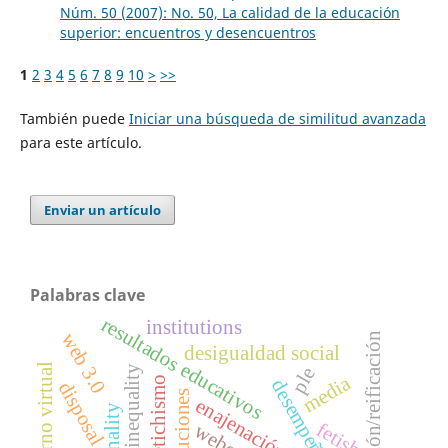
Núm. 50 (2007): No. 50, La calidad de la educación
superior: encuentros y desencuentros
1
2
3
4
5
6
7
8
9
10
>
>>
También puede
Iniciar una búsqueda de similitud avanzada
para este artículo.
Enviar un artículo
Palabras clave
resultados educativos
institutions
web 3.0
cosificación/reificación
desigualdad social
entorno virtual
social inequality
ple
media
fetichismo
disposal
instituciones
enajenación
racionality
fetish
weber