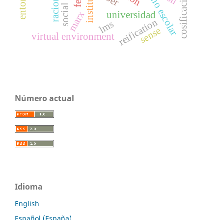
desempeño escolar
marx
universidad
reification
lms
sense
virtual environment
Número actual
Idioma
English
Español (España)