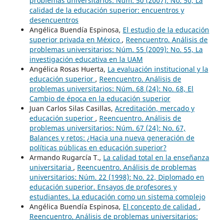
problemas universitarios: Núm. 50 (2007): No. 50, La
calidad de la educación superior: encuentros y
desencuentros
Angélica Buendía Espinosa,
El estudio de la educación
superior privada en México
,
Reencuentro. Análisis de
problemas universitarios: Núm. 55 (2009): No. 55, La
investigación educativa en la UAM
Angélica Rosas Huerta,
La evaluación institucional y la
educación superior
,
Reencuentro. Análisis de
problemas universitarios: Núm. 68 (24): No. 68, El
Cambio de época en la educación superior
Juan Carlos Silas Casillas,
Acreditación, mercado y
educación superior
,
Reencuentro. Análisis de
problemas universitarios: Núm. 67 (24): No. 67,
Balances y retos: ¿Hacia una nueva generación de
políticas públicas en educación superior?
Armando Rugarcía T.,
La calidad total en la enseñanza
universitaria
,
Reencuentro. Análisis de problemas
universitarios: Núm. 22 (1998): No. 22, Diplomado en
educación superior. Ensayos de profesores y
estudiantes. La educación como un sistema complejo
Angélica Buendía Espinosa,
El concepto de calidad
,
Reencuentro. Análisis de problemas universitarios: