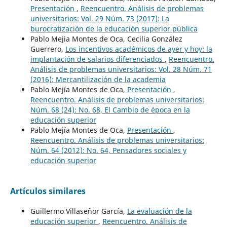
Presentación
,
Reencuentro. Análisis de problemas
universitarios: Vol. 29 Núm. 73 (2017): La
burocratización de la educación superior pública
Pablo Mejia Montes de Oca, Cecilia González
Guerrero,
Los incentivos académicos de ayer y hoy: la
implantación de salarios diferenciados
,
Reencuentro.
Análisis de problemas universitarios: Vol. 28 Núm. 71
(2016): Mercantilización de la academia
Pablo Mejía Montes de Oca,
Presentación
,
Reencuentro. Análisis de problemas universitarios:
Núm. 68 (24): No. 68, El Cambio de época en la
educación superior
Pablo Mejía Montes de Oca,
Presentación
,
Reencuentro. Análisis de problemas universitarios:
Núm. 64 (2012): No. 64, Pensadores sociales y
educación superior
Artículos similares
Guillermo Villaseñor García,
La evaluación de la
educación superior
,
Reencuentro. Análisis de