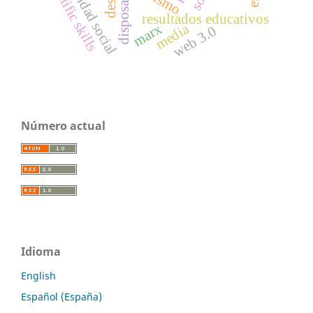
desigualdad social
scientific skills
disposal
resultados educativos
marx
media
web 3.0
Número actual
Idioma
English
Español (España)