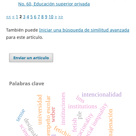
No. 60, Educación superior privada
<<
<
1
2
3
4
5
6
7
8
9
10
>
>>
También puede
Iniciar una búsqueda de similitud avanzada
para este artículo.
Enviar un artículo
Palabras clave
intencionalidad
instituciones
lms
universidad
desempeño escolar
social inequality
institutions
weber
sense
enajenación
racionality
ple
fetish
fetichismo