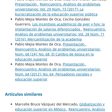
Presentación
,
Reencuentro. Análisis de problemas
universitarios: Vol. 29 Núm. 73 (2017): La
burocratización de la educación superior pública
Pablo Mejia Montes de Oca, Cecilia González
Guerrero,
Los incentivos académicos de ayer y hoy: la
implantación de salarios diferenciados
,
Reencuentro.
Análisis de problemas universitarios: Vol. 28 Núm. 71
(2016): Mercantilización de la academia
Pablo Mejía Montes de Oca,
Presentación
,
Reencuentro. Análisis de problemas universitarios:
Núm. 68 (24): No. 68, El Cambio de época en la
educación superior
Pablo Mejía Montes de Oca,
Presentación
,
Reencuentro. Análisis de problemas universitarios:
Núm. 64 (2012): No. 64, Pensadores sociales y
educación superior
Artículos similares
Marcelle Bruce Vázquez del Mercado,
Globalización y
educación superior en México
,
Reencuentro. Análisis