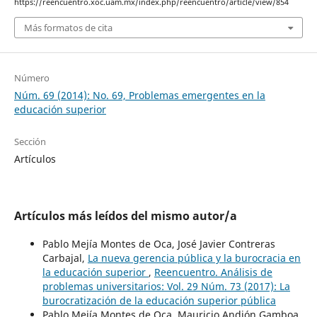
https://reencuentro.xoc.uam.mx/index.php/reencuentro/article/view/854
Más formatos de cita
Número
Núm. 69 (2014): No. 69, Problemas emergentes en la
educación superior
Sección
Artículos
Artículos más leídos del mismo autor/a
Pablo Mejía Montes de Oca, José Javier Contreras
Carbajal,
La nueva gerencia pública y la burocracia en
la educación superior
,
Reencuentro. Análisis de
problemas universitarios: Vol. 29 Núm. 73 (2017): La
burocratización de la educación superior pública
Pablo Mejía Montes de Oca, Mauricio Andión Gamboa,