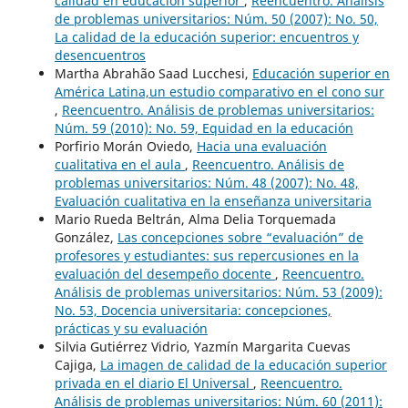
calidad en educación superior
,
Reencuentro. Análisis
de problemas universitarios: Núm. 50 (2007): No. 50,
La calidad de la educación superior: encuentros y
desencuentros
Martha Abrahão Saad Lucchesi,
Educación superior en
América Latina,un estudio comparativo en el cono sur
,
Reencuentro. Análisis de problemas universitarios:
Núm. 59 (2010): No. 59, Equidad en la educación
Porfirio Morán Oviedo,
Hacia una evaluación
cualitativa en el aula
,
Reencuentro. Análisis de
problemas universitarios: Núm. 48 (2007): No. 48,
Evaluación cualitativa en la enseñanza universitaria
Mario Rueda Beltrán, Alma Delia Torquemada
González,
Las concepciones sobre “evaluación” de
profesores y estudiantes: sus repercusiones en la
evaluación del desempeño docente
,
Reencuentro.
Análisis de problemas universitarios: Núm. 53 (2009):
No. 53, Docencia universitaria: concepciones,
prácticas y su evaluación
Silvia Gutiérrez Vidrio, Yazmín Margarita Cuevas
Cajiga,
La imagen de calidad de la educación superior
privada en el diario El Universal
,
Reencuentro.
Análisis de problemas universitarios: Núm. 60 (2011):