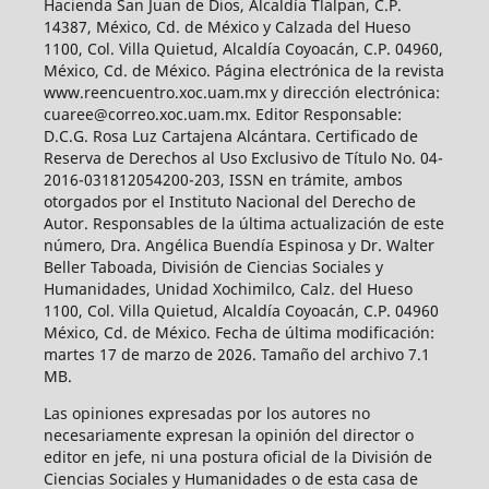
Hacienda San Juan de Dios, Alcaldía Tlalpan, C.P.
14387, México, Cd. de México y Calzada del Hueso
1100, Col. Villa Quietud, Alcaldía Coyoacán, C.P. 04960,
México, Cd. de México. Página electrónica de la revista
www.reencuentro.xoc.uam.mx y dirección electrónica:
cuaree@correo.xoc.uam.mx. Editor Responsable:
D.C.G. Rosa Luz Cartajena Alcántara. Certificado de
Reserva de Derechos al Uso Exclusivo de Título No. 04-
2016-031812054200-203, ISSN en trámite, ambos
otorgados por el Instituto Nacional del Derecho de
Autor. Responsables de la última actualización de este
número, Dra. Angélica Buendía Espinosa y Dr. Walter
Beller Taboada, División de Ciencias Sociales y
Humanidades, Unidad Xochimilco, Calz. del Hueso
1100, Col. Villa Quietud, Alcaldía Coyoacán, C.P. 04960
México, Cd. de México. Fecha de última modificación:
martes 17 de marzo de 2026. Tamaño del archivo 7.1
MB.
Las opiniones expresadas por los autores no
necesariamente expresan la opinión del director o
editor en jefe, ni una postura oficial de la División de
Ciencias Sociales y Humanidades o de esta casa de