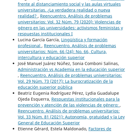
frente al distanciamiento social y las aulas virtuales
universitarias. ¿La verdadera realidad o nueva
realidad?
,
Reencuentro. Análisis de problemas
universitarios: Vol. 32 Núm. 79 (2020): Violencias de
género en las universidades: activismos feministas y
respuestas institucionales I
Lucina García García,
Lingüística y formación
profesional
,
Reencuentro. Análisis de problemas
universitarios: Núm. 66 (24): No. 66, Cultura,
intercultura y educación superior
José Manuel Juárez Núñez, Sonia Comboni Salinas,
Administración vs Academia en la educación superior
,
Reencuentro. Análisis de problemas universitarios:
Vol. 29 Núm. 73 (2017): La burocratización de la
educación superior pública
Beatriz Eugenia Rodríguez Pérez, Lydia Guadalupe
Ojeda Esquerra,
Respuestas institucionales para la
prevención y atención de las violencias de género:
,
Reencuentro. Análisis de problemas universitarios:
Vol. 33 Núm. 81 (2021): Autonomía, gratuidad y la Ley
General de Educación Superior
Etienne Gérard, Estela Maldonado,
Factores de