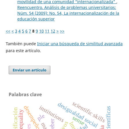
movilidad de una comunidad “internacionalizada”
,
Reencuentro. Análisis de problemas universitarios:
Núm. 54 (2009): No. 54, La internacionalización de la
educación superior
<<
<
3
4
5
6
7
8
9
10
11
12
>
>>
También puede
Iniciar una búsqueda de similitud avanzada
para este artículo.
Enviar un artículo
Palabras clave
scientific skills
desigualdad social
institutions
desempeño escolar
ple
sense
weber
lms
marx