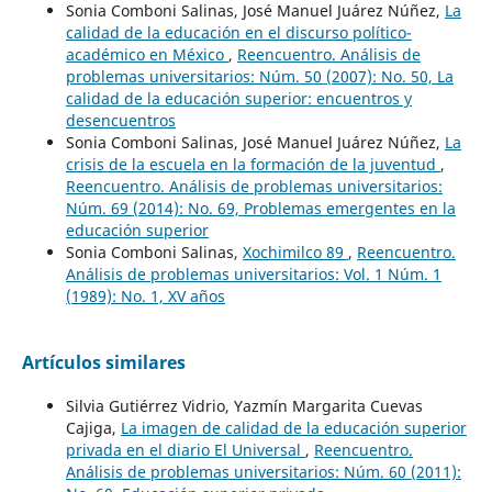
Sonia Comboni Salinas, José Manuel Juárez Núñez,
La
calidad de la educación en el discurso político-
académico en México
,
Reencuentro. Análisis de
problemas universitarios: Núm. 50 (2007): No. 50, La
calidad de la educación superior: encuentros y
desencuentros
Sonia Comboni Salinas, José Manuel Juárez Núñez,
La
crisis de la escuela en la formación de la juventud
,
Reencuentro. Análisis de problemas universitarios:
Núm. 69 (2014): No. 69, Problemas emergentes en la
educación superior
Sonia Comboni Salinas,
Xochimilco 89
,
Reencuentro.
Análisis de problemas universitarios: Vol. 1 Núm. 1
(1989): No. 1, XV años
Artículos similares
Silvia Gutiérrez Vidrio, Yazmín Margarita Cuevas
Cajiga,
La imagen de calidad de la educación superior
privada en el diario El Universal
,
Reencuentro.
Análisis de problemas universitarios: Núm. 60 (2011):