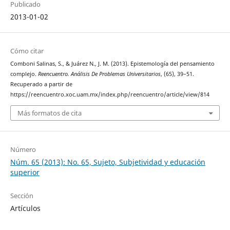
Publicado
2013-01-02
Cómo citar
Comboni Salinas, S., & Juárez N., J. M. (2013). Epistemología del pensamiento
complejo.
Reencuentro. Análisis De Problemas Universitarios
, (65), 39–51.
Recuperado a partir de
https://reencuentro.xoc.uam.mx/index.php/reencuentro/article/view/814
Más formatos de cita
Número
Núm. 65 (2013): No. 65, Sujeto, Subjetividad y educación
superior
Sección
Artículos