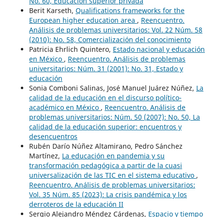
No. 60, Educación superior privada
Berit Karseth,
Qualifications frameworks for the
European higher education area
,
Reencuentro.
Análisis de problemas universitarios: Vol. 22 Núm. 58
(2010): No. 58, Comercialización del conocimiento
Patricia Ehrlich Quintero,
Estado nacional y educación
en México
,
Reencuentro. Análisis de problemas
universitarios: Núm. 31 (2001): No. 31, Estado y
educación
Sonia Comboni Salinas, José Manuel Juárez Núñez,
La
calidad de la educación en el discurso político-
académico en México
,
Reencuentro. Análisis de
problemas universitarios: Núm. 50 (2007): No. 50, La
calidad de la educación superior: encuentros y
desencuentros
Rubén Darío Núñez Altamirano, Pedro Sánchez
Martínez,
La educación en pandemia y su
transformación pedagógica a partir de la cuasi
universalización de las TIC en el sistema educativo
,
Reencuentro. Análisis de problemas universitarios:
Vol. 35 Núm. 85 (2023): La crisis pandémica y los
derroteros de la educación II
Sergio Alejandro Méndez Cárdenas,
Espacio y tiempo