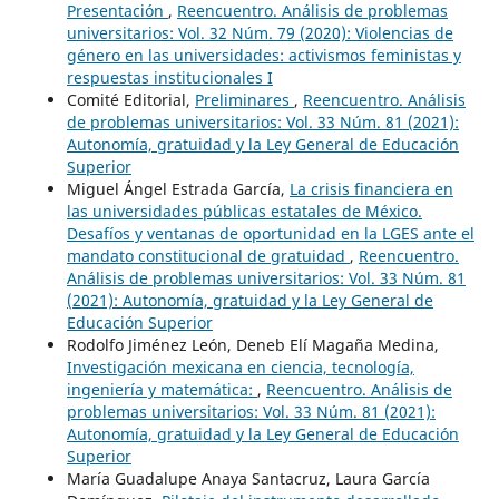
Presentación
,
Reencuentro. Análisis de problemas
universitarios: Vol. 32 Núm. 79 (2020): Violencias de
género en las universidades: activismos feministas y
respuestas institucionales I
Comité Editorial,
Preliminares
,
Reencuentro. Análisis
de problemas universitarios: Vol. 33 Núm. 81 (2021):
Autonomía, gratuidad y la Ley General de Educación
Superior
Miguel Ángel Estrada García,
La crisis financiera en
las universidades públicas estatales de México.
Desafíos y ventanas de oportunidad en la LGES ante el
mandato constitucional de gratuidad
,
Reencuentro.
Análisis de problemas universitarios: Vol. 33 Núm. 81
(2021): Autonomía, gratuidad y la Ley General de
Educación Superior
Rodolfo Jiménez León, Deneb Elí Magaña Medina,
Investigación mexicana en ciencia, tecnología,
ingeniería y matemática:
,
Reencuentro. Análisis de
problemas universitarios: Vol. 33 Núm. 81 (2021):
Autonomía, gratuidad y la Ley General de Educación
Superior
María Guadalupe Anaya Santacruz, Laura García