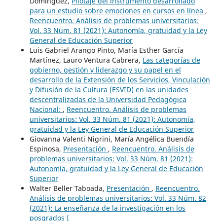
Domínguez,
Pilotaje del instrumento desarrollado
para un estudio sobre emociones en cursos en línea
,
Reencuentro. Análisis de problemas universitarios:
Vol. 33 Núm. 81 (2021): Autonomía, gratuidad y la Ley
General de Educación Superior
Luis Gabriel Arango Pinto, María Esther García
Martínez, Lauro Ventura Cabrera,
Las categorías de
gobierno, gestión y liderazgo y su papel en el
desarrollo de la Extensión de los Servicios, Vinculación
y Difusión de la Cultura (ESVID) en las unidades
descentralizadas de la Universidad Pedagógica
Nacional:
,
Reencuentro. Análisis de problemas
universitarios: Vol. 33 Núm. 81 (2021): Autonomía,
gratuidad y la Ley General de Educación Superior
Giovanna Valenti Nigrini, María Angélica Buendía
Espinosa,
Presentación
,
Reencuentro. Análisis de
problemas universitarios: Vol. 33 Núm. 81 (2021):
Autonomía, gratuidad y la Ley General de Educación
Superior
Walter Beller Taboada,
Presentación
,
Reencuentro.
Análisis de problemas universitarios: Vol. 33 Núm. 82
(2021): La enseñanza de la investigación en los
posgrados I