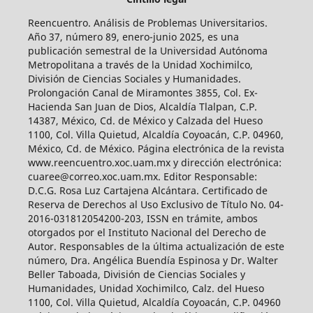
Reencuentro. Análisis de Problemas Universitarios.
Año 37, número 89, enero-junio 2025, es una
publicación semestral de la Universidad Autónoma
Metropolitana a través de la Unidad Xochimilco,
División de Ciencias Sociales y Humanidades.
Prolongación Canal de Miramontes 3855, Col. Ex-
Hacienda San Juan de Dios, Alcaldía Tlalpan, C.P.
14387, México, Cd. de México y Calzada del Hueso
1100, Col. Villa Quietud, Alcaldía Coyoacán, C.P. 04960,
México, Cd. de México. Página electrónica de la revista
www.reencuentro.xoc.uam.mx y dirección electrónica:
cuaree@correo.xoc.uam.mx. Editor Responsable:
D.C.G. Rosa Luz Cartajena Alcántara. Certificado de
Reserva de Derechos al Uso Exclusivo de Título No. 04-
2016-031812054200-203, ISSN en trámite, ambos
otorgados por el Instituto Nacional del Derecho de
Autor. Responsables de la última actualización de este
número, Dra. Angélica Buendía Espinosa y Dr. Walter
Beller Taboada, División de Ciencias Sociales y
Humanidades, Unidad Xochimilco, Calz. del Hueso
1100, Col. Villa Quietud, Alcaldía Coyoacán, C.P. 04960