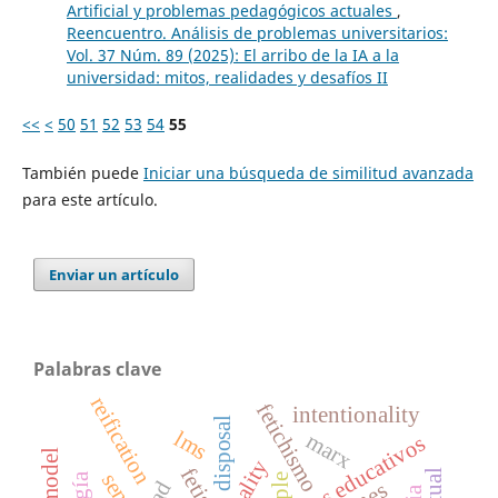
Artificial y problemas pedagógicos actuales
,
Reencuentro. Análisis de problemas universitarios:
Vol. 37 Núm. 89 (2025): El arribo de la IA a la
universidad: mitos, realidades y desafíos II
<<
<
50
51
52
53
54
55
También puede
Iniciar una búsqueda de similitud avanzada
para este artículo.
Enviar un artículo
Palabras clave
reification
fetichismo
intentionality
disposal
lms
marx
resultados educativos
fetish
sense
ple