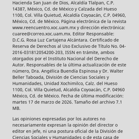
Hacienda San Juan de Dios, Alcaldía Tlalpan, C.P.
14387, México, Cd. de México y Calzada del Hueso
1100, Col. Villa Quietud, Alcaldía Coyoacán, C.P. 04960,
México, Cd. de México. Página electrónica de la revista
www.reencuentro.xoc.uam.mx y dirección electrónica:
cuaree@correo.xoc.uam.mx. Editor Responsable:
D.C.G. Rosa Luz Cartajena Alcántara. Certificado de
Reserva de Derechos al Uso Exclusivo de Título No. 04-
2016-031812054200-203, ISSN en trámite, ambos
otorgados por el Instituto Nacional del Derecho de
Autor. Responsables de la última actualización de este
número, Dra. Angélica Buendía Espinosa y Dr. Walter
Beller Taboada, División de Ciencias Sociales y
Humanidades, Unidad Xochimilco, Calz. del Hueso
1100, Col. Villa Quietud, Alcaldía Coyoacán, C.P. 04960
México, Cd. de México. Fecha de última modificación:
martes 17 de marzo de 2026. Tamaño del archivo 7.1
MB.
Las opiniones expresadas por los autores no
necesariamente expresan la opinión del director o
editor en jefe, ni una postura oficial de la División de
Ciencias Sociales y Humanidades o de esta casa de