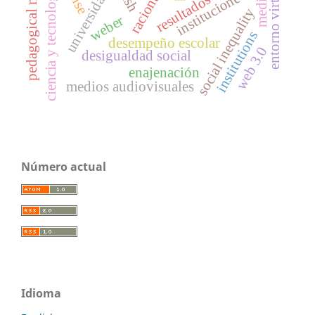
pedagogical model
racionality
entorno virtual
ciencia y tecnología
universidad
instituciones
media
social inequality
weber
institutions
desempeño escolar
web 3.0
desigualdad social
enajenación
medios audiovisuales
Número actual
Idioma