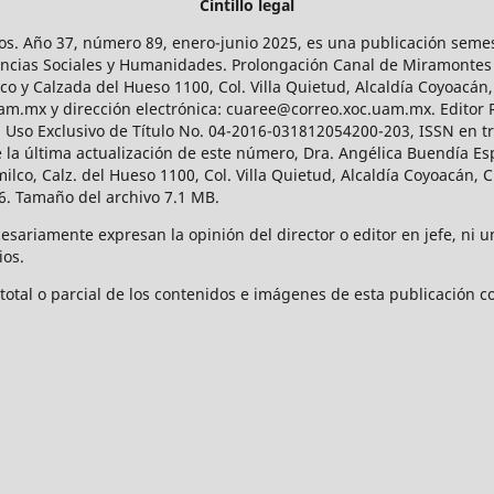
Cintillo legal
os. Año 37, número 89, enero-junio 2025, es una publicación sem
Ciencias Sociales y Humanidades. Prolongación Canal de Miramontes
ico y Calzada del Hueso 1100, Col. Villa Quietud, Alcaldía Coyoacán,
uam.mx y dirección electrónica: cuaree@correo.xoc.uam.mx. Editor
l Uso Exclusivo de Título No. 04-2016-031812054200-203, ISSN en tr
 última actualización de este número, Dra. Angélica Buendía Esp
o, Calz. del Hueso 1100, Col. Villa Quietud, Alcaldía Coyoacán, C
. Tamaño del archivo 7.1 MB.
ariamente expresan la opinión del director o editor en jefe, ni una
ios.
tal o parcial de los contenidos e imágenes de esta publicación con