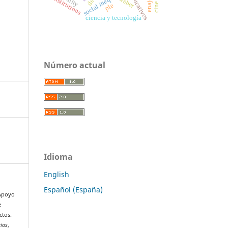
social inequality
institutions
weber
ple
ciencia y tecnología
Número actual
Idioma
English
Español (España)
 Apoyo
e
ctos.
rios
,