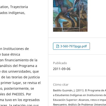
ation, Trayectoria
esados indígenas,
3-560-7973pgp.pdf
n Instituciones de
e base étnica
on financiamiento de la
Publicado
 análisis del Programa a
2011-09-06
e dos universidades, que
de las teorías de justicia
 primer lugar, se revisa el
Cómo citar
o, posteriormente, se
Badillo Guzmán, J. (2011). El Programa de
ales del PAEIIES. Por
a Estudiantes Indígenas en Instituciones d
ama tuvo en los egresados
Educación Superior: Alcances, retos e impa
Reencuentro. Análisis De Problemas Universita
ares, la relación con sus