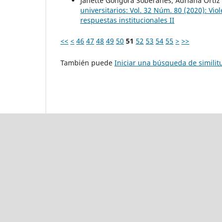
Janette Góngora Soberanes, Adriana Ortiz
universitarios: Vol. 32 Núm. 80 (2020): Vio
respuestas institucionales II
<<
<
46
47
48
49
50
51
52
53
54
55
>
>>
También puede
Iniciar una búsqueda de simili