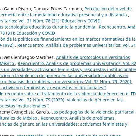
ría Gaona Rivera, Damara Pozos Carmona,
Percepción del nivel de
fermería entre la modalidad educativa presencial y a distancia
,
sitarios: Vol. 31 Núm. 78 (31): Educación y COVID
las tecnologías educativas durante la pandemia
,
Reencuentro. Anál
 78 (31): Educación y COVID
ción de la política de financiamiento en los marcos normativos de la
9-1992)
,
Reencuentro. Análisis de problemas universitarios: Vol. 31
 Ivet Cienfuegos-Martínez,
Análisis de protocolos universitarios
n México
,
Reencuentro. Análisis de problemas universitarios: Vol. 3
s universidades: activismos feministas y respuestas institucionales
nción a la violencia de género en las universidades públicas en
ro. Análisis de problemas universitarios: Vol. 32 Núm. 79 (2020):
 activismos feministas y respuestas institucionales I
n recuento sobre el tratamiento de la violencia de género en el 
itarios: Vol. 32 Núm. 79 (2020): Violencias de género en las
puestas institucionales I
Aremy Evangelista García,
Las pedagogías de la violencia patriarcal.
ulturales de México
,
Reencuentro. Análisis de problemas
lencias de género en las universidades: activismos feministas y