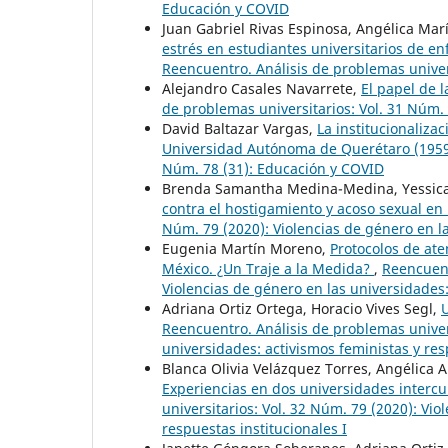
Educación y COVID
Juan Gabriel Rivas Espinosa, Angélica Ma
estrés en estudiantes universitarios de en
Reencuentro. Análisis de problemas univer
Alejandro Casales Navarrete,
El papel de 
de problemas universitarios: Vol. 31 Núm.
David Baltazar Vargas,
La institucionaliza
Universidad Autónoma de Querétaro (195
Núm. 78 (31): Educación y COVID
Brenda Samantha Medina-Medina, Yessica
contra el hostigamiento y acoso sexual e
Núm. 79 (2020): Violencias de género en la
Eugenia Martín Moreno,
Protocolos de ate
México. ¿Un Traje a la Medida?
,
Reencuent
Violencias de género en las universidades:
Adriana Ortiz Ortega, Horacio Vives Segl,
U
Reencuentro. Análisis de problemas univers
universidades: activismos feministas y res
Blanca Olivia Velázquez Torres, Angélica 
Experiencias en dos universidades interc
universitarios: Vol. 32 Núm. 79 (2020): Vio
respuestas institucionales I