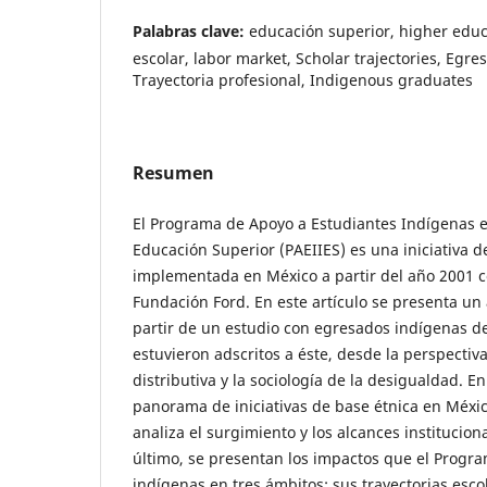
Palabras clave:
educación superior, higher educ
escolar, labor market, Scholar trajectories, Egr
Trayectoria profesional, Indigenous graduates
Resumen
El Programa de Apoyo a Estudiantes Indígenas e
Educación Superior (PAEIIES) es una iniciativa d
implementada en México a partir del año 2001 c
Fundación Ford. En este artículo se presenta un
partir de un estudio con egresados indígenas d
estuvieron adscritos a éste, desde la perspectiva 
distributiva y la sociología de la desigualdad. En
panorama de iniciativas de base étnica en Méxic
analiza el surgimiento y los alcances institucion
último, se presentan los impactos que el Progr
indígenas en tres ámbitos: sus trayectorias escol