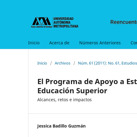
Inicio
Acerca de
Números Anteriores
Co
Inicio
/
Archivos
/
Núm. 61 (2011): No. 61, Estudio
El Programa de Apoyo a Est
Educación Superior
Alcances, retos e impactos
Jessica Badillo Guzmán