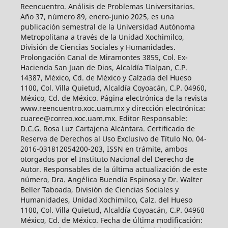
Reencuentro. Análisis de Problemas Universitarios.
Año 37, número 89, enero-junio 2025, es una
publicación semestral de la Universidad Autónoma
Metropolitana a través de la Unidad Xochimilco,
División de Ciencias Sociales y Humanidades.
Prolongación Canal de Miramontes 3855, Col. Ex-
Hacienda San Juan de Dios, Alcaldía Tlalpan, C.P.
14387, México, Cd. de México y Calzada del Hueso
1100, Col. Villa Quietud, Alcaldía Coyoacán, C.P. 04960,
México, Cd. de México. Página electrónica de la revista
www.reencuentro.xoc.uam.mx y dirección electrónica:
cuaree@correo.xoc.uam.mx. Editor Responsable:
D.C.G. Rosa Luz Cartajena Alcántara. Certificado de
Reserva de Derechos al Uso Exclusivo de Título No. 04-
2016-031812054200-203, ISSN en trámite, ambos
otorgados por el Instituto Nacional del Derecho de
Autor. Responsables de la última actualización de este
número, Dra. Angélica Buendía Espinosa y Dr. Walter
Beller Taboada, División de Ciencias Sociales y
Humanidades, Unidad Xochimilco, Calz. del Hueso
1100, Col. Villa Quietud, Alcaldía Coyoacán, C.P. 04960
México, Cd. de México. Fecha de última modificación: