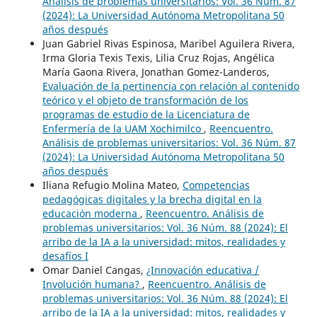
Análisis de problemas universitarios: Vol. 36 Núm. 87
(2024): La Universidad Autónoma Metropolitana 50
años después
Juan Gabriel Rivas Espinosa, Maribel Aguilera Rivera,
Irma Gloria Texis Texis, Lilia Cruz Rojas, Angélica
María Gaona Rivera, Jonathan Gomez-Landeros,
Evaluación de la pertinencia con relación al contenido
teórico y el objeto de transformación de los
programas de estudio de la Licenciatura de
Enfermería de la UAM Xochimilco
,
Reencuentro.
Análisis de problemas universitarios: Vol. 36 Núm. 87
(2024): La Universidad Autónoma Metropolitana 50
años después
Iliana Refugio Molina Mateo,
Competencias
pedagógicas digitales y la brecha digital en la
educación moderna
,
Reencuentro. Análisis de
problemas universitarios: Vol. 36 Núm. 88 (2024): El
arribo de la IA a la universidad: mitos, realidades y
desafíos I
Omar Daniel Cangas,
¿Innovación educativa /
Involución humana?
,
Reencuentro. Análisis de
problemas universitarios: Vol. 36 Núm. 88 (2024): El
arribo de la IA a la universidad: mitos, realidades y