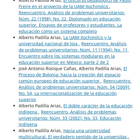
Alberto Padilla Arias,
El discurso pedagógico de Paulo
Freire en el proyecto de la UAM-Xochimilco
,
Reencuentro. Análisis de problemas universitarios:
Núm. 22 (1998): No. 22, Diplomado en educación
superior. Ensayos de profesores y estudiantes. La
educación como un sistema complejo
Alberto Padilla Arias,
La UAM-Xochimilco y la
universidad nacional de loja
,
Reencuentro. Análisis
de problemas universitarios: Núm. 11 (1994): No. 11,
Encuentro sobre los sistemas modulares en la
educación superior en México: parte 2 de 2
José Antonio Rosique Cañas, Alberto Padilla Arias,
El
Proceso de Bolonia: hacia la creación del espacio
común europeo de educación superior
,
Reencuentro.
Análisis de problemas universitarios: Núm. 54 (2009):
No. 54, La internacionalización de la educación
superior
Alberto Padilla Arias,
El doble carácter de la educación
indígena
,
Reencuentro. Análisis de problemas
universitarios: Núm. 33 (2002): No. 33, Educación
indígena
Alberto Padilla Arias,
Hacia una universidad
multicultural. El verdadero sentido de la universitas
,