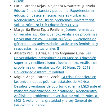
COVID
Lucia Paredes Rojas, Alejandra Navarrete Quezada,
Educación a distancia y pandemia. Experiencias en
educación básica en zonas rurales y urbanas
,
Reencuentro. Análisis de problemas universitarios:
Vol. 31 Núm. 78 (31): Educación y COVID
Margarita Elena Tapia Fonllem,
Jóvenes feministas
universitarias:
,
Reencuentro. Análisis de problemas
universitarios: Vol. 32 Núm. 80 (2020): Violencias de
género en las universidades: activismos feministas y
respuestas institucionales II
Alberto Padilla Arias, Hilario Anguiano Luna,
Las
universidades interculturales en México. Educación
superior y neoliberalismo
,
Reencuentro. Análisis de
problemas universitarios: Vol. 30 Núm. 75 (2018):
Universidad e interculturalidad
Miguel Ángel Estrada García,
La crisis financiera en
las universidades públicas estatales de México.
Desafíos y ventanas de oportunidad en la LGES ante el
mandato constitucional de gratuidad
,
Reencuentro.
Análisis de problemas universitarios: Vol. 33 Núm. 81
(2021): Autonomía, gratuidad y la Ley General de
Educación Superior