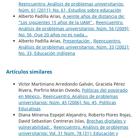
Reencuentro. Análisis de problemas universitarios:
Núm. 61 (2011): No. 61, Estudios sobre educación
Alberto Padilla Arias,
A veinte años de distancia de:
“Los siguientes 15 años de la UAM”
,
Reencuentro.
Análisis de problemas universitarios: Núm. 56 (2009):
No. 56, Que 20 años no es nada...
Alberto Padilla Arias,
Presentación
,
Reencuentro.
Análisis de problemas universitarios: Núm. 33 (2002):
No. 33, Educación indígena
Artículos similares
Víctor Martiniano Arredondo Galván, Graciela Pérez
Rivera, Porfirio Morán Oviedo,
Políticas del posgrado
en México
,
Reencuentro. Análisis de problemas
universitarios: Núm. 45 (2006): No. 45, Políticas
Educativas
Diana Minerva Espejel Alejandro, Roberto Flores Rojas,
David Sebastian Contreras Islas,
Brechas digitales y
vulnerabilidad:
,
Reencuentro. Análisis de problemas
universitarios: Vol. 31 Núm. 78 (31): Educación y