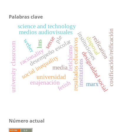
Palabras clave
science and technology
cosificación/reificación
medios audiovisuales
instituciones
ple
reification
disposal
sense
resultados educativos
weber
desempeño escolar
lms
university classroom
fetichismo
racionality
desigualdad social
social inequality
institutions
media
universidad
fetish
enajenación
marx
Número actual