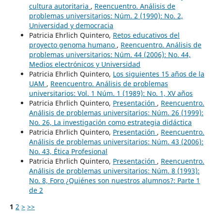
cultura autoritaria
,
Reencuentro. Análisis de
problemas universitarios: Núm. 2 (1990): No. 2,
Universidad y democracia
Patricia Ehrlich Quintero,
Retos educativos del
proyecto genoma humano
,
Reencuentro. Análisis de
problemas universitarios: Núm. 44 (2006): No. 44,
Medios electrónicos y Universidad
Patricia Ehrlich Quintero,
Los siguientes 15 años de la
UAM
,
Reencuentro. Análisis de problemas
universitarios: Vol. 1 Núm. 1 (1989): No. 1, XV años
Patricia Ehrlich Quintero,
Presentación
,
Reencuentro.
Análisis de problemas universitarios: Núm. 26 (1999):
No. 26, La investigación como estrategia didáctica
Patricia Ehrlich Quintero,
Presentación
,
Reencuentro.
Análisis de problemas universitarios: Núm. 43 (2006):
No. 43, Ética Profesional
Patricia Ehrlich Quintero,
Presentación
,
Reencuentro.
Análisis de problemas universitarios: Núm. 8 (1993):
No. 8, Foro ¿Quiénes son nuestros alumnos?: Parte 1
de 2
1
2
>
>>