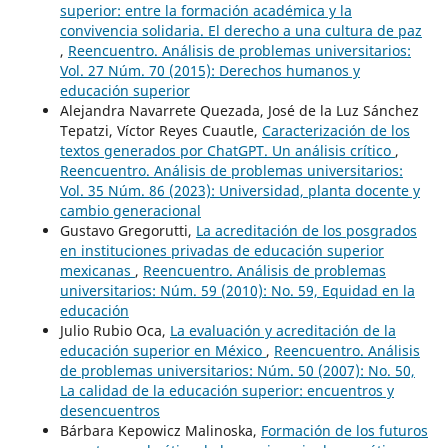
superior: entre la formación académica y la
convivencia solidaria. El derecho a una cultura de paz
,
Reencuentro. Análisis de problemas universitarios:
Vol. 27 Núm. 70 (2015): Derechos humanos y
educación superior
Alejandra Navarrete Quezada, José de la Luz Sánchez
Tepatzi, Víctor Reyes Cuautle,
Caracterización de los
textos generados por ChatGPT. Un análisis crítico
,
Reencuentro. Análisis de problemas universitarios:
Vol. 35 Núm. 86 (2023): Universidad, planta docente y
cambio generacional
Gustavo Gregorutti,
La acreditación de los posgrados
en instituciones privadas de educación superior
mexicanas
,
Reencuentro. Análisis de problemas
universitarios: Núm. 59 (2010): No. 59, Equidad en la
educación
Julio Rubio Oca,
La evaluación y acreditación de la
educación superior en México
,
Reencuentro. Análisis
de problemas universitarios: Núm. 50 (2007): No. 50,
La calidad de la educación superior: encuentros y
desencuentros
Bárbara Kepowicz Malinoska,
Formación de los futuros