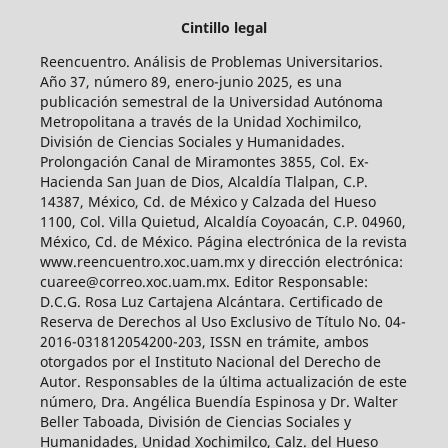
Cintillo legal
Reencuentro. Análisis de Problemas Universitarios.
Año 37, número 89, enero-junio 2025, es una
publicación semestral de la Universidad Autónoma
Metropolitana a través de la Unidad Xochimilco,
División de Ciencias Sociales y Humanidades.
Prolongación Canal de Miramontes 3855, Col. Ex-
Hacienda San Juan de Dios, Alcaldía Tlalpan, C.P.
14387, México, Cd. de México y Calzada del Hueso
1100, Col. Villa Quietud, Alcaldía Coyoacán, C.P. 04960,
México, Cd. de México. Página electrónica de la revista
www.reencuentro.xoc.uam.mx y dirección electrónica:
cuaree@correo.xoc.uam.mx. Editor Responsable:
D.C.G. Rosa Luz Cartajena Alcántara. Certificado de
Reserva de Derechos al Uso Exclusivo de Título No. 04-
2016-031812054200-203, ISSN en trámite, ambos
otorgados por el Instituto Nacional del Derecho de
Autor. Responsables de la última actualización de este
número, Dra. Angélica Buendía Espinosa y Dr. Walter
Beller Taboada, División de Ciencias Sociales y
Humanidades, Unidad Xochimilco, Calz. del Hueso