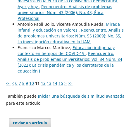
maestros en la ética de la convivencia democrática.
Ayer y hoy
,
Reencuentro. Análisis de problemas
universitarios: Núm. 43 (2006): No. 43, Ética
Profesional
Antonio Paoli Bolio, Vicente Ampudia Rueda,
Mirada
infantil y educación en valores
,
Reencuentro. Análisis
de problemas universitarios: Núm. 55 (2009): No. 55,
La investigación educativa en la UAM
Francisco Marcos Martínez,
Educación indígena y
contexto en tiempos del COVID-19
,
Reencuentro.
Análisis de problemas universitarios: Vol. 34 Núm. 84
(2022): La crisis pandémica y los derroteros de la
educación I
<<
<
6
7
8
9
10
11
12
13
14
15
>
>>
También puede
Iniciar una búsqueda de similitud avanzada
para este artículo.
Enviar un artículo