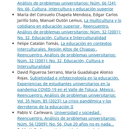
Análisis de problemas universitarios: Núm. 66 (24):
No. 66, Cultura, intercultura y educación superior
María del Consuelo Chapela Mendoza, Edgar Carlos
Jarillo Soto, Manuel Outón Lemus,
La multicultura y lo
cotidiano en educación superior
,
Reencuentro.
Análisis de problemas universitarios: Núm. 32 (2001):
No. 32, Educación, Cultura e Interculturalidad
Felipe Catalán Tomás,
La educación en contextos
interculturales. Región Altos de Chiapas
,
Reencuentro. Análisis de problemas universitarios:
Núm. 32 (2001): No. 32, Educación, Cultura e
Interculturalidad
David Figueroa Serrano, María Guadalupe Alonso
Rojas,
Subjetividad e infotecnología en la educación.
Experiencias de estudiantes universitarios en la
pandemia COVID-19 en el Valle de Toluca, México
,
Reencuentro. Análisis de problemas universitarios:
Vol. 35 Núm. 85 (2023): La crisis pandémica y los
derroteros de la educación II
Pablo V. Carlevaro,
Universidad y sociedad
,
Reencuentro. Análisis de problemas universitarios:
Núm. 56 (2009): No. 56, Que 20 años no es nada...