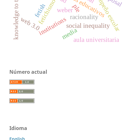
knowledge to the masses
resultados educativos
desempeño escolar
fetichismo
fetish
ple
weber
racionality
web 3.0
institutions
social inequality
media
aula universitaria
Número actual
Idioma
English