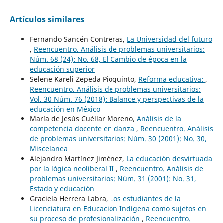
Artículos similares
Fernando Sancén Contreras,
La Universidad del futuro
,
Reencuentro. Análisis de problemas universitarios:
Núm. 68 (24): No. 68, El Cambio de época en la
educación superior
Selene Kareli Zepeda Pioquinto,
Reforma educativa:
,
Reencuentro. Análisis de problemas universitarios:
Vol. 30 Núm. 76 (2018): Balance y perspectivas de la
educación en México
María de Jesús Cuéllar Moreno,
Análisis de la
competencia docente en danza
,
Reencuentro. Análisis
de problemas universitarios: Núm. 30 (2001): No. 30,
Miscelanea
Alejandro Martínez Jiménez,
La educación desvirtuada
por la lógica neoliberal II
,
Reencuentro. Análisis de
problemas universitarios: Núm. 31 (2001): No. 31,
Estado y educación
Graciela Herrera Labra,
Los estudiantes de la
Licenciatura en Educación Indígena como sujetos en
su proceso de profesionalización
,
Reencuentro.