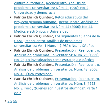
cultura autoritaria
,
Reencuentro. Análisis de
problemas universitarios: Núm. 2 (1990): No. 2,
Universidad y democracia
Patricia Ehrlich Quintero,
Retos educativos del
proyecto genoma humano
,
Reencuentro. Análisis de
problemas universitarios: Núm. 44 (2006): No. 44,
Medios electrónicos y Universidad
Patricia Ehrlich Quintero,
Los siguientes 15 años de la
UAM
,
Reencuentro. Análisis de problemas
universitarios: Vol. 1 Núm. 1 (1989): No. 1, XV años
Patricia Ehrlich Quintero,
Presentación
,
Reencuentro.
Análisis de problemas universitarios: Núm. 26 (1999):
No. 26, La investigación como estrategia didáctica
Patricia Ehrlich Quintero,
Presentación
,
Reencuentro.
Análisis de problemas universitarios: Núm. 43 (2006):
No. 43, Ética Profesional
Patricia Ehrlich Quintero,
Presentación
,
Reencuentro.
Análisis de problemas universitarios: Núm. 8 (1993):
No. 8, Foro ¿Quiénes son nuestros alumnos?: Parte 1
de 2
1
2
>
>>