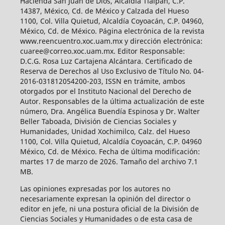
Hacienda San Juan de Dios, Alcaldía Tlalpan, C.P.
14387, México, Cd. de México y Calzada del Hueso
1100, Col. Villa Quietud, Alcaldía Coyoacán, C.P. 04960,
México, Cd. de México. Página electrónica de la revista
www.reencuentro.xoc.uam.mx y dirección electrónica:
cuaree@correo.xoc.uam.mx. Editor Responsable:
D.C.G. Rosa Luz Cartajena Alcántara. Certificado de
Reserva de Derechos al Uso Exclusivo de Título No. 04-
2016-031812054200-203, ISSN en trámite, ambos
otorgados por el Instituto Nacional del Derecho de
Autor. Responsables de la última actualización de este
número, Dra. Angélica Buendía Espinosa y Dr. Walter
Beller Taboada, División de Ciencias Sociales y
Humanidades, Unidad Xochimilco, Calz. del Hueso
1100, Col. Villa Quietud, Alcaldía Coyoacán, C.P. 04960
México, Cd. de México. Fecha de última modificación:
martes 17 de marzo de 2026. Tamaño del archivo 7.1
MB.
Las opiniones expresadas por los autores no
necesariamente expresan la opinión del director o
editor en jefe, ni una postura oficial de la División de
Ciencias Sociales y Humanidades o de esta casa de