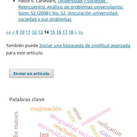
Pablo V. Carlevaro,
Universidad y sociedad
,
Reencuentro. Análisis de problemas universitarios:
Núm. 52 (2008): No. 52, Vinculación universidad-
sociedad y sus problemas
<<
<
9
10
11
12
13
14
15
16
17
18
>
>>
También puede
Iniciar una búsqueda de similitud avanzada
para este artículo.
Enviar un artículo
Palabras clave
instituciones
enajenación
sense
marx
desigualdad social
reification
universidad
disposal
lms