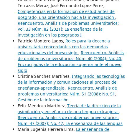
Terrazas Meraz, José Fernando López Pérez,
Competencias en la formación de estudiantes de
posgrado, una orientación hacia la investigación
,
Reencuentro. Análisis de problemas universitarios:
Vol. 33 Núm. 82 (2021): La enseñanza de la
investigación en los posgrados I
Patricio Montero Lagos,
Roles para la docencia
universitaria concordantes con las demandas
educacionales del nuevo siglo
,
Reencuentro. Análisis
de problemas universitarios: Núm. 40 (2004): No. 40,
Encrucijadas de la educación superior ante el nuevo
siglo
Cristina Sánchez Martínez,
Integrando las tecnologías
de la información y comunicaciones al proceso de
enseñanza-aprendizaje
,
Reencuentro. Análisis de
problemas universitarios: Núm. 51 (2008): No. 51,
Gestión de la información
Félix Mendoza Martínez,
Teoría de la dirección de la
asimilación y enseñanza de una lengua extranjera
,
Reencuentro. Análisis de problemas universitarios:
Núm. 47 (2007): No. 47, La enseñanza de las lenguas
María Eugenia Herrera Lima,
La enseñanza de