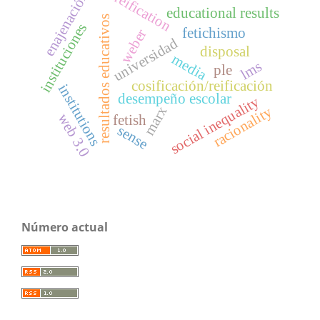
enajenación
reification
educational results
resultados educativos
instituciones
fetichismo
weber
universidad
disposal
media
lms
ple
cosificación/reificación
institutions
desempeño escolar
social inequality
marx
racionality
web 3.0
fetish
sense
Número actual