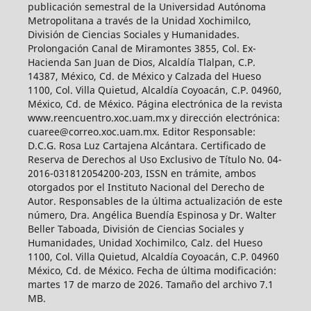
publicación semestral de la Universidad Autónoma
Metropolitana a través de la Unidad Xochimilco,
División de Ciencias Sociales y Humanidades.
Prolongación Canal de Miramontes 3855, Col. Ex-
Hacienda San Juan de Dios, Alcaldía Tlalpan, C.P.
14387, México, Cd. de México y Calzada del Hueso
1100, Col. Villa Quietud, Alcaldía Coyoacán, C.P. 04960,
México, Cd. de México. Página electrónica de la revista
www.reencuentro.xoc.uam.mx y dirección electrónica:
cuaree@correo.xoc.uam.mx. Editor Responsable:
D.C.G. Rosa Luz Cartajena Alcántara. Certificado de
Reserva de Derechos al Uso Exclusivo de Título No. 04-
2016-031812054200-203, ISSN en trámite, ambos
otorgados por el Instituto Nacional del Derecho de
Autor. Responsables de la última actualización de este
número, Dra. Angélica Buendía Espinosa y Dr. Walter
Beller Taboada, División de Ciencias Sociales y
Humanidades, Unidad Xochimilco, Calz. del Hueso
1100, Col. Villa Quietud, Alcaldía Coyoacán, C.P. 04960
México, Cd. de México. Fecha de última modificación:
martes 17 de marzo de 2026. Tamaño del archivo 7.1
MB.