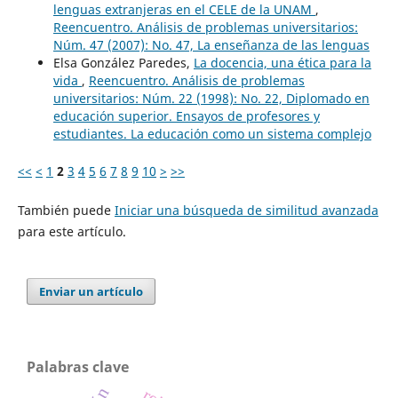
lenguas extranjeras en el CELE de la UNAM
,
Reencuentro. Análisis de problemas universitarios:
Núm. 47 (2007): No. 47, La enseñanza de las lenguas
Elsa González Paredes,
La docencia, una ética para la
vida
,
Reencuentro. Análisis de problemas
universitarios: Núm. 22 (1998): No. 22, Diplomado en
educación superior. Ensayos de profesores y
estudiantes. La educación como un sistema complejo
<<
<
1
2
3
4
5
6
7
8
9
10
>
>>
También puede
Iniciar una búsqueda de similitud avanzada
para este artículo.
Enviar un artículo
Palabras clave