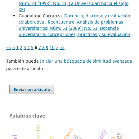
Núm. 23 (1998): No. 23, La Universidad hacia el siglo
XXI
Guadalupe Carranza,
Docencia, discurso y evaluación
colaborativa
,
Reencuentro. Análisis de problemas
universitarios: Núm. 53 (2009): No. 53, Docencia
universitaria: concepciones, prácticas y su evaluación
<<
<
1
2
3
4
5
6
7
8
9
10
>
>>
También puede
Iniciar una búsqueda de similitud avanzada
para este artículo.
Enviar un artículo
Palabras clave
marx