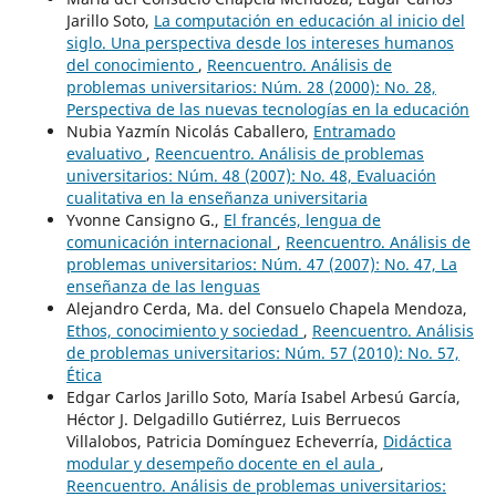
Jarillo Soto,
La computación en educación al inicio del
siglo. Una perspectiva desde los intereses humanos
del conocimiento
,
Reencuentro. Análisis de
problemas universitarios: Núm. 28 (2000): No. 28,
Perspectiva de las nuevas tecnologías en la educación
Nubia Yazmín Nicolás Caballero,
Entramado
evaluativo
,
Reencuentro. Análisis de problemas
universitarios: Núm. 48 (2007): No. 48, Evaluación
cualitativa en la enseñanza universitaria
Yvonne Cansigno G.,
El francés, lengua de
comunicación internacional
,
Reencuentro. Análisis de
problemas universitarios: Núm. 47 (2007): No. 47, La
enseñanza de las lenguas
Alejandro Cerda, Ma. del Consuelo Chapela Mendoza,
Ethos, conocimiento y sociedad
,
Reencuentro. Análisis
de problemas universitarios: Núm. 57 (2010): No. 57,
Ética
Edgar Carlos Jarillo Soto, María Isabel Arbesú García,
Héctor J. Delgadillo Gutiérrez, Luis Berruecos
Villalobos, Patricia Domínguez Echeverría,
Didáctica
modular y desempeño docente en el aula
,
Reencuentro. Análisis de problemas universitarios: