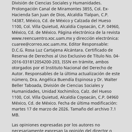
División de Ciencias Sociales y Humanidades.
Prolongación Canal de Miramontes 3855, Col. Ex-
Hacienda San Juan de Dios, Alcaldía Tlalpan, C.P.
14387, México, Cd. de México y Calzada del Hueso
1100, Col. Villa Quietud, Alcaldía Coyoacán, C.P. 04960,
México, Cd. de México. Página electrónica de la revista
www.reencuentro.xoc.uam.mx y dirección electrónica:
cuaree@correo.xoc.uam.mx. Editor Responsable:
D.C.G. Rosa Luz Cartajena Alcántara. Certificado de
Reserva de Derechos al Uso Exclusivo de Título No. 04-
2016-031812054200-203, ISSN en trámite, ambos
otorgados por el Instituto Nacional del Derecho de
Autor. Responsables de la última actualización de este
número, Dra. Angélica Buendía Espinosa y Dr. Walter
Beller Taboada, División de Ciencias Sociales y
Humanidades, Unidad Xochimilco, Calz. del Hueso
1100, Col. Villa Quietud, Alcaldía Coyoacán, C.P. 04960
México, Cd. de México. Fecha de última modificación:
martes 17 de marzo de 2026. Tamaño del archivo 7.1
MB.
Las opiniones expresadas por los autores no
necesariamente expresan la opinión del director o