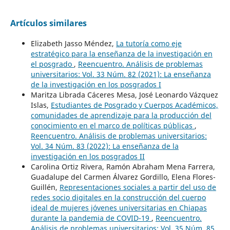
Artículos similares
Elizabeth Jasso Méndez,
La tutoría como eje
estratégico para la enseñanza de la investigación en
el posgrado
,
Reencuentro. Análisis de problemas
universitarios: Vol. 33 Núm. 82 (2021): La enseñanza
de la investigación en los posgrados I
Maritza Librada Cáceres Mesa, José Leonardo Vázquez
Islas,
Estudiantes de Posgrado y Cuerpos Académicos,
comunidades de aprendizaje para la producción del
conocimiento en el marco de políticas públicas
,
Reencuentro. Análisis de problemas universitarios:
Vol. 34 Núm. 83 (2022): La enseñanza de la
investigación en los posgrados II
Carolina Ortiz Rivera, Ramón Abraham Mena Farrera,
Guadalupe del Carmen Álvarez Gordillo, Elena Flores-
Guillén,
Representaciones sociales a partir del uso de
redes socio digitales en la construcción del cuerpo
ideal de mujeres jóvenes universitarias en Chiapas
durante la pandemia de COVID-19
,
Reencuentro.
Análisis de problemas universitarios: Vol. 35 Núm. 85