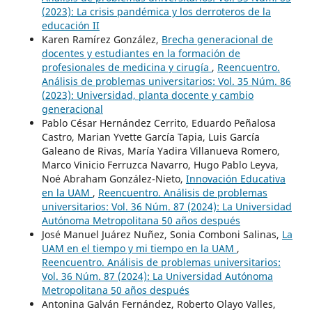
(2023): La crisis pandémica y los derroteros de la
educación II
Karen Ramírez González,
Brecha generacional de
docentes y estudiantes en la formación de
profesionales de medicina y cirugía
,
Reencuentro.
Análisis de problemas universitarios: Vol. 35 Núm. 86
(2023): Universidad, planta docente y cambio
generacional
Pablo César Hernández Cerrito, Eduardo Peñalosa
Castro, Marian Yvette García Tapia, Luis García
Galeano de Rivas, María Yadira Villanueva Romero,
Marco Vinicio Ferruzca Navarro, Hugo Pablo Leyva,
Noé Abraham González-Nieto,
Innovación Educativa
en la UAM
,
Reencuentro. Análisis de problemas
universitarios: Vol. 36 Núm. 87 (2024): La Universidad
Autónoma Metropolitana 50 años después
José Manuel Juárez Nuñez, Sonia Comboni Salinas,
La
UAM en el tiempo y mi tiempo en la UAM
,
Reencuentro. Análisis de problemas universitarios:
Vol. 36 Núm. 87 (2024): La Universidad Autónoma
Metropolitana 50 años después
Antonina Galván Fernández, Roberto Olayo Valles,